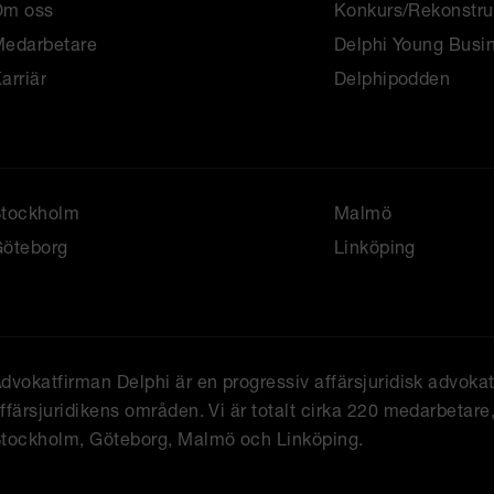
Om oss
Konkurs/Rekonstru
edarbetare
Delphi Young Busi
arriär
Delphipodden
Stockholm
Malmö
öteborg
Linköping
dvokatfirman Delphi är en progressiv affärsjuridisk advoka
ffärsjuridikens områden. Vi är totalt cirka 220 medarbetare, 
tockholm, Göteborg, Malmö och Linköping.