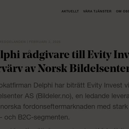
AKTUELLT
VÅRA TJÄNSTER
OM OS
EDDELANDEN | FEBRUARI 2, 2026
lphi rådgivare till Evity Inv
rvärv av Norsk Bildelsente
katfirman Delphi har biträtt Evity Invest v
elsenter AS (Bildeler.no), en ledande leveran
 norska fordonseftermarknaden med stark
- och B2C-segmenten.