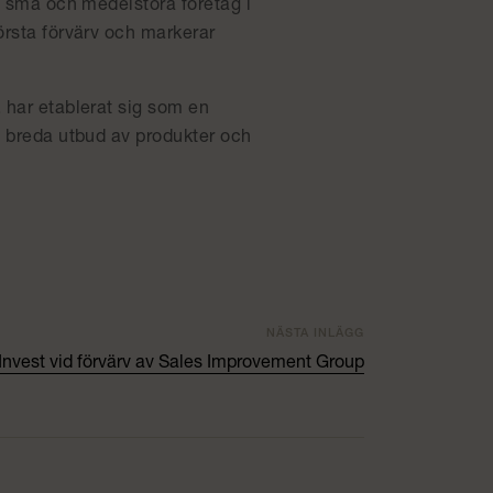
va små och medelstora företag i
örsta förvärv och markerar
, har etablerat sig som en
tt breda utbud av produkter och
NÄSTA INLÄGG
ty Invest vid förvärv av Sales Improvement Group