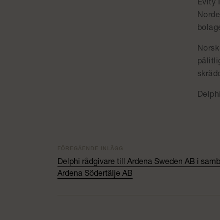
Evity 
Nordeu
bolage
Norsk 
pålitl
skräd
Delph
FÖREGÅENDE INLÄGG
Delphi rådgivare till Ardena Sweden AB i sam
Ardena Södertälje AB