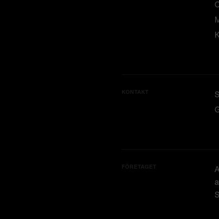
M
K
KONTAKT
G
FÖRETAGET
A
a
S