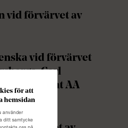
 vid förvärvet av
enska vid förvärvet
rsberga, Carl
igheter samt AA
ies för att
era hemsidan
du använder
a ditt samtycke