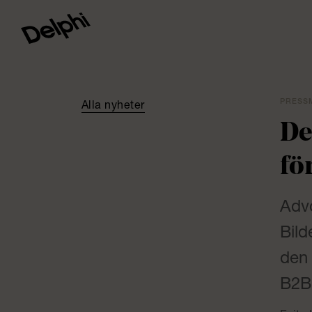
PRESSM
Alla nyheter
De
fö
Advo
Bild
den
B2B