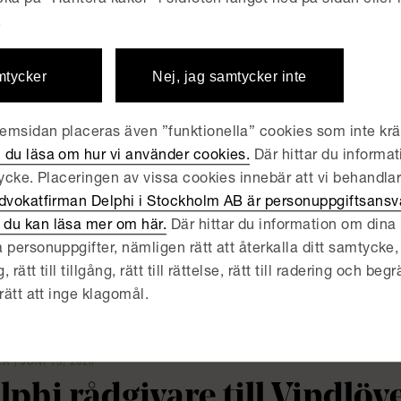
lphi rådgivare till Attendo
icka på ”Hantera kakor” i sidfoten längst ned på sidan eller
.
åningegård-gruppen
mtycker
Nej, jag samtycker inte
R | JUNI 23, 2026
lphi rådgivare till Fjord 
msidan placeras även ”funktionella” cookies som inte kräv
 du läsa om hur vi använder cookies.
Där hittar du informat
rvärv av PartnerTech från
tycke. Placeringen av vissa cookies innebär att vi behandla
dvokatfirman Delphi i Stockholm AB är personuppgiftsansva
du kan läsa mer om här.
Där hittar du information om dina r
R | JUNI 18, 2026
 personuppgifter, nämligen rätt att återkalla ditt samtycke, 
lphi rådgivare till Qflow 
ätt till tillgång, rätt till rättelse, rätt till radering och begrä
rätt att inge klagomål.
rvärv av Kvadra
R | JUNI 15, 2026
lphi rådgivare till Vindlö