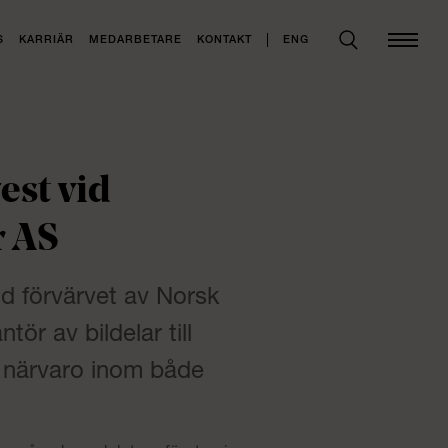
ENG
S
KARRIÄR
MEDARBETARE
KONTAKT
est vid
r AS
id förvärvet av Norsk
tör av bildelar till
 närvaro inom både