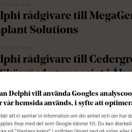
 | JULI 31, 2026
lphi rådgivare till MegaGen
plant Solutions
 | JULI 17, 2026
lphi rådgivare till Cedergr
 Skärgårdsgymnasiet i Åke
hren Gymnasium, nya fast
n Delphi vill använda Googles analyscook
olmat AB
r vår hemsida används, i syfte att optim
bär att vi samlar in information om din enhet och om hur 
 | JULI 2, 2026
pplas ihop med det som Google känner till. Du kan återkall