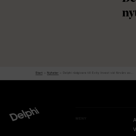
ny
Start
Nyheter
Delphi rådgivare till Evity Invest vid förvärv av...
MENY
A
V