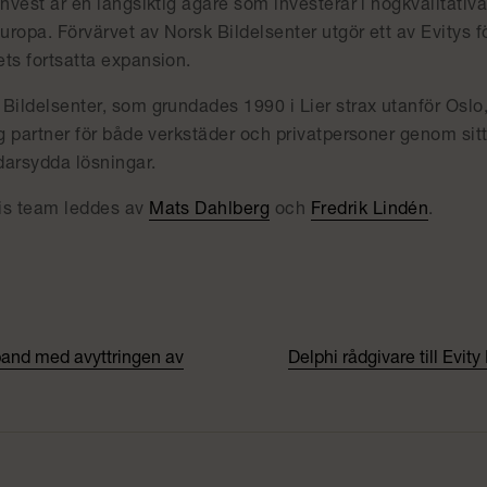
Invest är en långsiktig ägare som investerar i högkvalitati
ropa. Förvärvet av Norsk Bildelsenter utgör ett av Evitys f
ts fortsatta expansion.
Bildelsenter, som grundades 1990 i Lier strax utanför Oslo
ig partner för både verkstäder och privatpersoner genom si
darsydda lösningar.
is team leddes av
Mats Dahlberg
och
Fredrik Lindén
.
band med avyttringen av
Delphi rådgivare till Evi