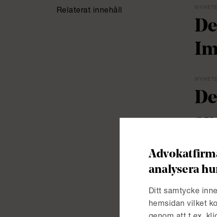
NYHETER
Relaterat innehåll
De
Im
NYHETER
De
av
Wa
Advokatfirma
sk
analysera hu
Ditt samtycke inne
NYHETER
hemsidan vilket ko