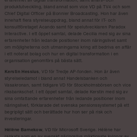
erfarenhet av digital transformation, samt affärs- och
produktutveckling, bland annat som vice VD på TV4 och som
Chief Digital Officer på Bonnier Broadcasting. Hon har även
innehaft flera styrelseuppdrag, bland annat för IT- och
konsultföretaget Acando samt för spelutvecklaren Paradox
Interactive. I ett öppet samtal, delade Cecilia med sig av sina
erfarenheter från ledande positioner inom näringslivet samt
om möjligheterna och utmaningarna kring att bedriva en affär
i ett noterat bolag och hur en digital transformation i en
organisation genomförs på bästa sätt.
Kerstin Hessius
, VD för Tredje AP-fonden. Hon är även
styrelseledamot i bland annat Handelsbanken och
Vasakronan, samt tidigare VD för Stockholmsbörsen och vice
riksbankschef. I ett öppet samtal, delade Kerstin med sig av
sina omfattande erfarenheter från ledande positioner inom
näringslivet, förklarade det svenska pensionssystemet på ett
begripligt sätt och berättade hur hon ser på risk och
investeringar.
Hélène Barnekow
, VD för Microsoft Sverige. Hélène har
rankats som en av svenskt näringslivs mäktigaste kvinnor av