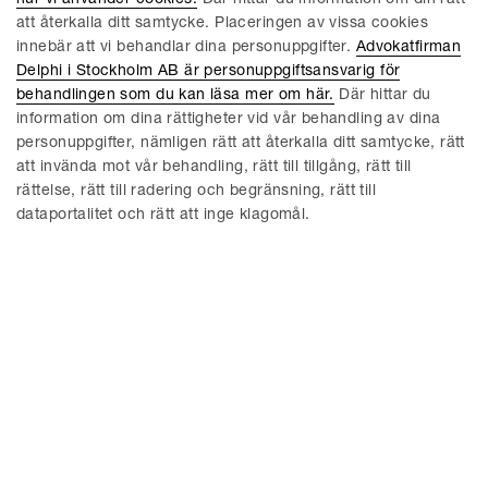
hur vi använder cookies.
Där hittar du information om din rätt
amerikansk politik och ekonomi, samt berätta om hur det är
att återkalla ditt samtycke. Placeringen av vissa cookies
att arbeta i USA som svensk journalist.
innebär att vi behandlar dina personuppgifter.
Advokatfirman
Delphi i Stockholm AB är personuppgiftsansvarig för
Gunilla Herlitz
, som tidigare har haft uppdrag som
behandlingen som du kan läsa mer om här.
Där hittar du
chefredaktör och VD på Dagens Nyheter och Dagens
information om dina rättigheter vid vår behandling av dina
Industri, samt som VD för Expressen och Bonnier News.
personuppgifter, nämligen rätt att återkalla ditt samtycke, rätt
Gunilla är nu aktiv bl.a. som styrelseledamot i Marginalen
att invända mot vår behandling, rätt till tillgång, rätt till
Bank och Svenska Spel. I ett öppet samtal delade Gunilla
rättelse, rätt till radering och begränsning, rätt till
med sig av sina omfattande erfarenheter från
dataportalitet och rätt att inge klagomål.
mediabranschen och gästerna fick möjlighet att diskutera
pressetik, den oberoende pressens framtid, fake news och
ledarskap och karriär.
Sussi Kvart,
jurist, debattör med tidigare styrelseuppdrag i
H&M och Apoteket AB, samt nuvarande styrelseledamot i
StyrelseAkademin. Sussi pratade om hur företag aktivt kan
arbeta med de affärskritiska frågorna hållbarhet och
digitalisering.
Victor Eylis,
bolagsjurist på Volvo Lastvagnar. Victor pratade
bland annat om tekniken kring automation och självkörande