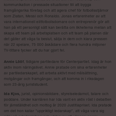
kommunikation i pressade situationer till att bygga
framgångsrika företag och att agera chef för fotbollsstjärnor
som Zlatan, Messi och Ronaldo. Jonas erfarenheter av att
vara internationell elitfotbollsdomare och entreprenör gör att
han på ett personligt sätt kan berätta om likheterna mellan att
skapa ett team på arbetsplatsen och ett team på planen där
det gäller att våga ta beslut, sälja in dem och klara pressen
när 22 spelare, 75 000 åskådare och flera hundra miljoner
TV-tittare tycker att du har gjort fel.
Annie
Lööf
, tidigare partiledare för Centerpartiet. Idag är hon
aktiv inom näringslivet. Annie pratade om sina erfarenheter
av partiledarskapet, att arbeta aktivt med målsättning,
motgångar och framgångar, och att komma in i riksdagen
som 23-årig juriststudent.
Ida Kjos,
jurist, opinionsbildare, styrelseledamot, talare och
poddare. Under karriären har Ida varit en aktiv röst i debatten
för jämställdhet och mottog år 2020 Justitiapriset. Ida pratade
om det hon kallar ”uppriktigt ledarskap”, att våga vara sig