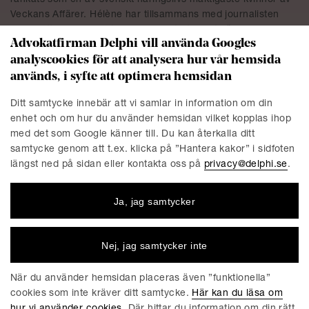
Veckans Affärer. Hélène har tillsammans med journalisten
Nina Pettersson skrivit boken ”Re:start –
Det värdebaserade
Advokatfirman Delphi vill använda Googles
ledarskapet i en föränderlig värld
”. I boken delar Hélène med
analyscookies för att analysera hur vår hemsida
sig av sina lärdomar från ett långt yrkesliv i stora
används, i syfte att optimera hemsidan
internationella företag med fokus på att leda i förändring där
frågor som bland annat samarbete, mångfald, inkludering,
Ditt samtycke innebär att vi samlar in information om din
tillit och lyhördhet är centrala. Under Delphi Young Business
enhet och om hur du använder hemsidan vilket kopplas ihop
Forum delade Hélène med sig av sina omfattande
med det som Google känner till. Du kan återkalla ditt
erfarenheter från ledande positioner inom IT- och
samtycke genom att t.ex. klicka på ”Hantera kakor” i sidfoten
telekombranschen, karriärens med- och motgångar samt
längst ned på sidan eller kontakta oss på
privacy@delphi.se
.
berättade om vad som utgjort hennes drivkrafter.
Dag Wardaeus,
VD och grundare av Hypoteket. Dag fick
Ja, jag samtycker
berätta om sin entreprenöriella resa han gjort dem senaste
åren, möjligheter och utmaningar – att bygga bolag och
ledarskap, ha investerarkontakt, möta andras förväntningar
Nej, jag samtycker inte
och styra sin personliga utveckling.
Gabriel Mellqvist
, journalist på Dagens Industri med ett
När du använder hemsidan placeras även ”funktionella”
mångårigt förflutet som utrikeskorrespondent i USA. Gabriel
cookies som inte kräver ditt samtycke.
Här kan du läsa om
delade med sig av sina erfarenheter från att bevaka