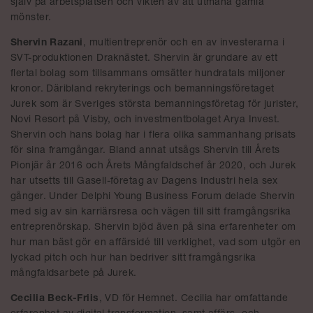
själv på arbetsplatsen och vikten av att utmana gamla
mönster.
Shervin Razani
, multientreprenör och en av investerarna i
SVT-produktionen Draknästet. Shervin är grundare av ett
flertal bolag som tillsammans omsätter hundratals miljoner
kronor. Däribland rekryterings och bemanningsföretaget
Jurek som är Sveriges största bemanningsföretag för jurister,
Novi Resort på Visby, och investmentbolaget Arya Invest.
Shervin och hans bolag har i flera olika sammanhang prisats
för sina framgångar. Bland annat utsågs Shervin till Årets
Pionjär år 2016 och Årets Mångfaldschef år 2020, och Jurek
har utsetts till Gasell-företag av Dagens Industri hela sex
gånger. Under Delphi Young Business Forum delade Shervin
med sig av sin karriärsresa och vägen till sitt framgångsrika
entreprenörskap. Shervin bjöd även på sina erfarenheter om
hur man bäst gör en affärsidé till verklighet, vad som utgör en
lyckad pitch och hur han bedriver sitt framgångsrika
mångfaldsarbete på Jurek.
Cecilia Beck-Friis
, VD för Hemnet. Cecilia har omfattande