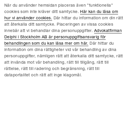
När du använder hemsidan placeras även ”funktionella”
Fredrik Nordlöf
Dahae Roland
cookies som inte kräver ditt samtycke.
Här kan du läsa om
Senior Counsel / Advokat
Partner / Advokat
hur vi använder cookies.
Där hittar du information om din rätt
Stockholm
Stockholm
att återkalla ditt samtycke. Placeringen av vissa cookies
innebär att vi behandlar dina personuppgifter.
Advokatfirman
Delphi i Stockholm AB är personuppgiftsansvarig för
behandlingen som du kan läsa mer om här.
Där hittar du
information om dina rättigheter vid vår behandling av dina
personuppgifter, nämligen rätt att återkalla ditt samtycke, rätt
att invända mot vår behandling, rätt till tillgång, rätt till
rättelse, rätt till radering och begränsning, rätt till
dataportalitet och rätt att inge klagomål.
Niclas Bladfält
Martin Bogg
Counsel / Advokat
Counsel / Advokat
Linköping
Stockholm