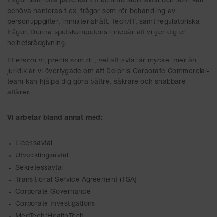
frågor som ofta påverkar ett kommersiellt avtal och som kan
behöva hanteras t.ex. frågor som rör behandling av
personuppgifter, immaterialrätt, Tech/IT, samt regulatoriska
frågor. Denna spetskompetens innebär att vi ger dig en
helhetsrådgivning.
Eftersom vi, precis som du, vet att avtal är mycket mer än
juridik är vi övertygade om att Delphis Corporate Commercial-
team kan hjälpa dig göra bättre, säkrare och snabbare
affärer.
Vi arbetar bland annat med:
Licensavtal
Utvecklingsavtal
Sekretessavtal
Transitional Service Agreement (TSA)
Corporate Governance
Corporate Investigations
MedTech/HealthTech