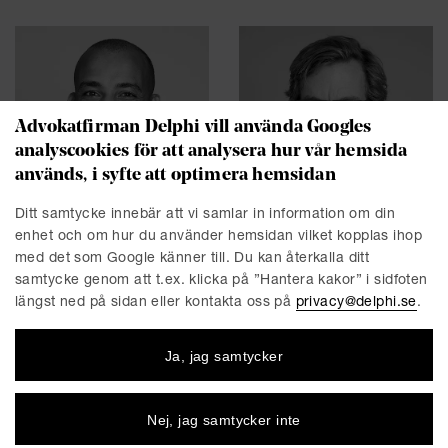
Advokatfirman Delphi vill använda Googles
analyscookies för att analysera hur vår hemsida
används, i syfte att optimera hemsidan
John Neway Herrman
Peter Nordbeck
Ditt samtycke innebär att vi samlar in information om din
Partner / Advokat
Senior Counsel / Advokat
enhet och om hur du använder hemsidan vilket kopplas ihop
Stockholm
Stockholm
med det som Google känner till. Du kan återkalla ditt
samtycke genom att t.ex. klicka på ”Hantera kakor” i sidfoten
längst ned på sidan eller kontakta oss på
privacy@delphi.se
.
Ja, jag samtycker
Nej, jag samtycker inte