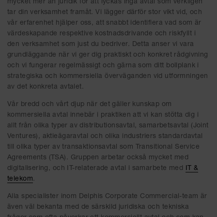
mycket mer än juridik för att lyckas ingå avtal som verkligen
tar din verksamhet framåt. Vi lägger därför stor vikt vid, och
vår erfarenhet hjälper oss, att snabbt identifiera vad som är
värdeskapande respektive kostnadsdrivande och riskfyllt i
den verksamhet som just du bedriver. Detta anser vi vara
grundläggande när vi ger dig praktiskt och konkret rådgivning
och vi fungerar regelmässigt och gärna som ditt bollplank i
strategiska och kommersiella överväganden vid utformningen
av det konkreta avtalet.
Vår bredd och vårt djup när det gäller kunskap om
kommersiella avtal innebär i praktiken att vi kan stötta dig i
allt från olika typer av distributionsavtal, samarbetsavtal (Joint
Ventures), aktieägaravtal och olika industriers standardavtal
till olika typer av transaktionsavtal som Transitional Service
Agreements (TSA). Gruppen arbetar också mycket med
digitalisering, och IT-relaterade avtal i samarbete med
IT &
telekom
.
Alla specialister inom Delphis Corporate Commercial-team är
även väl bekanta med de särskild juridiska och tekniska