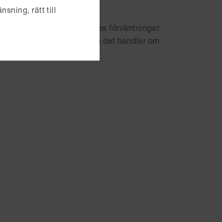
hela organisationen.
nsning, rätt till
trenderna och investerarnas förväntningar.
rsättningsstrukturer, vare sig det handlar om