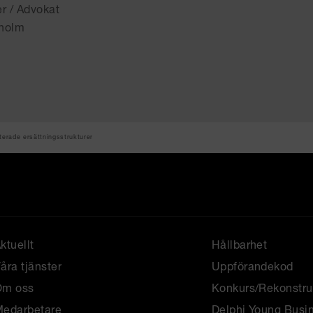
er / Advokat
holm
terade ersättningsstrukturer
ktuellt
Hållbarhet
åra tjänster
Uppförandekod
Om oss
Konkurs/Rekonstru
edarbetare
Delphi Young Busi