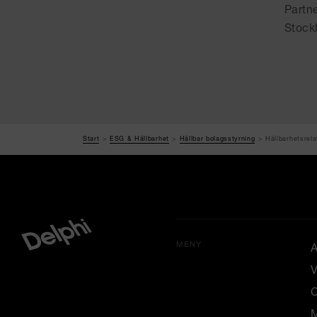
Partn
Stock
Start
ESG & Hållbarhet
Hållbar bolagsstyrning
Hållbarhetsrela
MENY
A
V
M