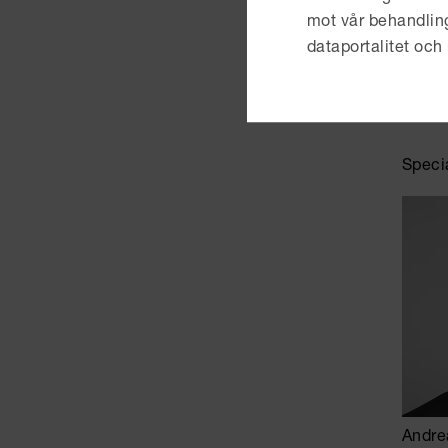
nyckel
mot vår behandling, r
dataportalitet och 
Delph
Vi vet
årlig
Speci
Andre