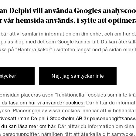
n Delphi vill använda Googles analyscook
r vår hemsida används, i syfte att optim
rhetsrelaterade ersättningsstrukturer
bär att vi samlar in information om din enhet och om hur 
pplas ihop med det som Google känner till. Du kan återkall
mprove the per
icka på ”Hantera kakor” i sidfoten längst ned på sidan eller
.
our ESG agenda
mtycker
Nej, jag samtycker inte
tra arbete i en hållbar riktning! Incitamentsprogram innehål
msidan placeras även ”funktionella” cookies som inte kräv
ntra arbete som främjar en hållbar verksamhet. Genom ett
 du läsa om hur vi använder cookies.
Där hittar du informat
nte bara möjligheten att attrahera och behålla nya och befi
tycke. Placeringen av vissa cookies innebär att vi behandla
tionskraft gentemot investerare. En viktig del av den ESG-re
dvokatfirman Delphi i Stockholm AB är personuppgiftsansva
bundet följa upp ESG-relaterade nyckeltal. Genom att äve
du kan läsa mer om här.
Där hittar du information om dina r
ningsstrukturer till fastställda ESG‑baserade prestationsk
 personuppgifter, nämligen rätt att återkalla ditt samtycke, 