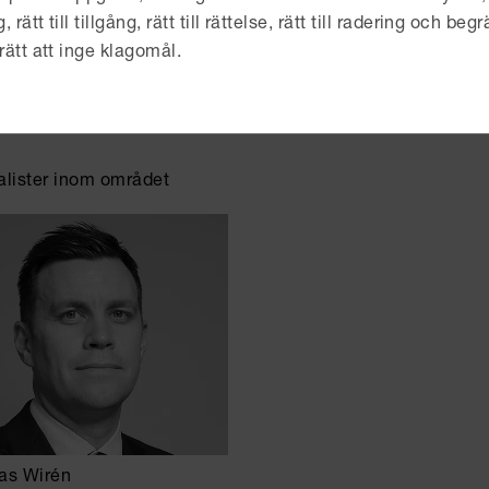
tal kan ni skapa drivkraft till en hållbar omställning inom 
ätt till tillgång, rätt till rättelse, rätt till radering och begrä
rätt att inge klagomål.
i har omfattande kunskap om de rättsliga kraven, marknads
 hur företag på ett effektivt sätt kan integrera ESG i sina e
a bonusar eller mer långsiktiga incitamentsprogram.
alister inom området
as Wirén