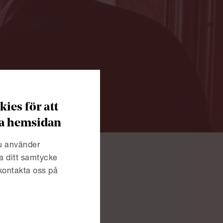
ies för att
era hemsidan
du använder
a ditt samtycke
 kontakta oss på
h.