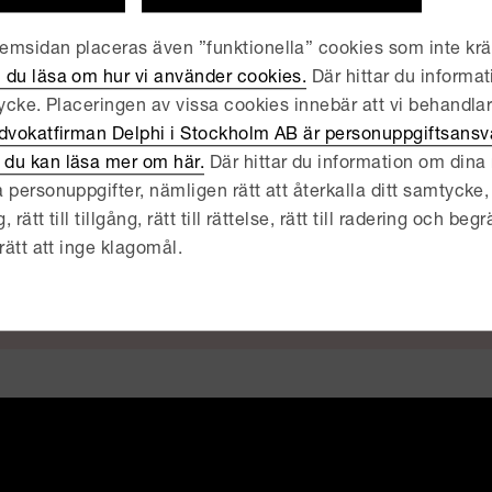
i Connect är ett professionellt och socialt nätverk för Adv
re och nuvarande kollegor för att hålla kontakten med vara
msidan placeras även ”funktionella” cookies som inte kräv
kter för framtiden. Varmt välkommen att gå med i vårt alu
 du läsa om hur vi använder cookies.
Där hittar du informat
tycke. Placeringen av vissa cookies innebär att vi behandla
dvokatfirman Delphi i Stockholm AB är personuppgiftsansva
du kan läsa mer om här.
Där hittar du information om dina r
 personuppgifter, nämligen rätt att återkalla ditt samtycke, 
ätt till tillgång, rätt till rättelse, rätt till radering och begrä
rätt att inge klagomål.