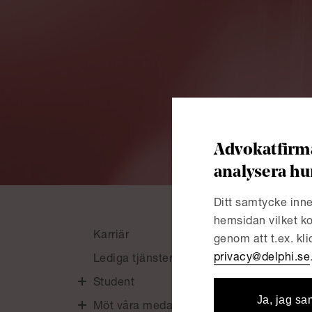
Advokatfirma
analysera hu
Ditt samtycke inne
hemsidan vilket ko
Karriär
Alumn
genom att t.ex. kl
privacy@delphi.se
Lediga tjänster
L
Student
Ja, jag sa
Möt våra medarbetare