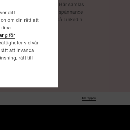
okatfirman Delphis alumner. Här samlas
ndra – och för att finna nya spännande
er ditt
mninätverk
Delphi Connect
på Linkedin!
ion om din rätt att
r dina
rig för
ättigheter vid vår
rätt att invända
nsning, rätt till
Till toppen