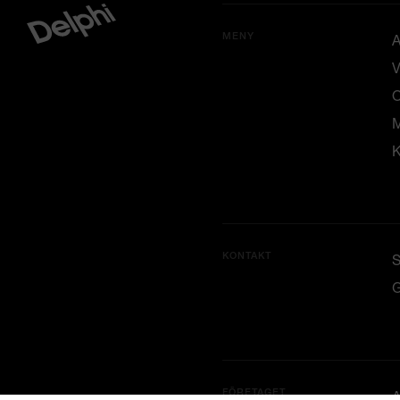
MENY
A
V
M
K
KONTAKT
G
FÖRETAGET
A