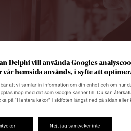
n Delphi vill använda Googles analyscook
r vår hemsida används, i syfte att optim
bär att vi samlar in information om din enhet och om hur 
pplas ihop med det som Google känner till. Du kan återkall
i
icka på ”Hantera kakor” i sidfoten längst ned på sidan eller
.
et’s keep in touc
mtycker
Nej, jag samtycker inte