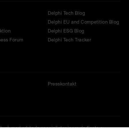
Delphi Tech Blog
Delphi EU and Competition Blog
ktion
Delphi ESG Blog
ness Forum
Delphi Tech Tracker
Presskontakt
tbyrå med erkända specialister inom de flesta av