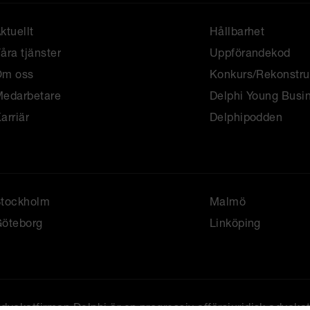
ktuellt
Hållbarhet
åra tjänster
Uppförandekod
Om oss
Konkurs/Rekonstru
edarbetare
Delphi Young Busi
arriär
Delphipodden
Stockholm
Malmö
öteborg
Linköping
dvokatfirman Delphi är en progressiv affärsjuridisk advoka