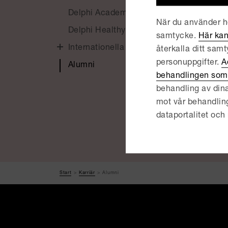
Delph
Delphi Academy
tidiga
När du använder he
Delphi Healthy
konta
samtycke.
Här kan
Internationella kvinnodagen
återkalla ditt sam
personuppgifter.
A
Alumni
behandlingen som 
behandling av dina
mot vår behandling, r
dataportalitet och 
Start
Karriär
Alumni