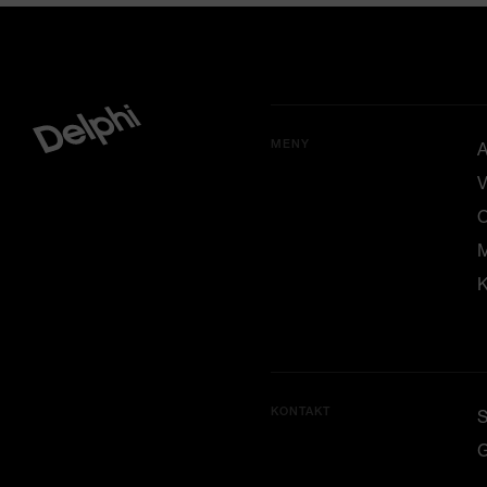
MENY
A
V
M
K
KONTAKT
G