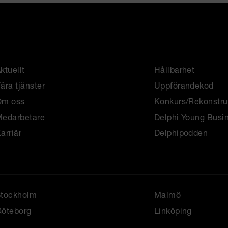
ktuellt
Hållbarhet
åra tjänster
Uppförandekod
Om oss
Konkurs/Rekonstru
edarbetare
Delphi Young Busi
arriär
Delphipodden
Stockholm
Malmö
öteborg
Linköping