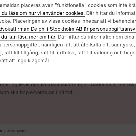
msidan placeras även ”funktionella” cookies som inte kräv
nde aktiemarknadsrätt, vad tror du är de viktigaste prior
 du läsa om hur vi använder cookies.
Där hittar du informat
tycke. Placeringen av vissa cookies innebär att vi behandla
de senaste åren har det varit lägre aktivitet och en mer av
dvokatfirman Delphi i Stockholm AB är personuppgiftsansva
lvis 2021 som var ett extremt aktivt år, framför allt i för
du kan läsa mer om här.
Där hittar du information om dina r
r jag att de mer löpande frågorna har varit mer i fokus, ex
 personuppgifter, nämligen rätt att återkalla ditt samtycke, 
ställda och MAR-frågor. EU:s nya Listing Act, som syftar til
ätt till tillgång, rätt till rättelse, rätt till radering och begrä
teras samt för bolag som redan är börsnoterade, har också f
rätt att inge klagomål.
menteras men kommer i sin helhet att implementeras und
ppas vi att det så kallade ”IPO-fönstret” kommer öppnas ig
tet kring IPOs och kapitalanskaffningar. Därtill så är det f
 som ska implementeras i närtid.
25
Jenny Lindén