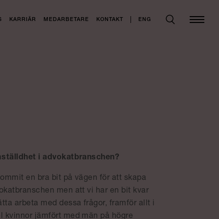
ENG
S
KARRIÄR
MEDARBETARE
KONTAKT
mställdhet i advokatbranschen?
kommit en bra bit på vägen för att skapa
okatbranschen men att vi har en bit kvar
tta arbeta med dessa frågor, framför allt i
l kvinnor jämfört med män på högre