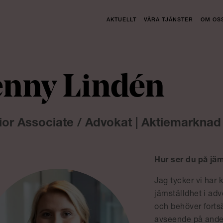
AKTUELLT
VÅRA TJÄNSTER
OM OS
enny Lindén
ior Associate / Advokat | Aktiemarknad
Hur ser du på jä
Jag tycker vi har 
jämställdhet i adv
och behöver fortsä
avseende på ande