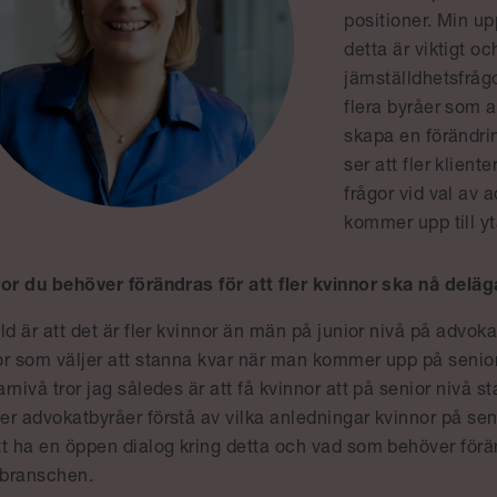
positioner. Min up
detta är viktigt o
jämställdhetsfrågor
flera byråer som a
skapa en förändrin
ser att fler klient
frågor vid val av a
kommer upp till yt
ror du behöver förändras för att fler kvinnor ska nå delä
ld är att det är fler kvinnor än män på junior nivå på advok
r som väljer att stanna kvar när man kommer upp på senior n
rnivå tror jag således är att få kvinnor att på senior nivå 
er advokatbyråer förstå av vilka anledningar kvinnor på sen
t ha en öppen dialog kring detta och vad som behöver föränd
 branschen.