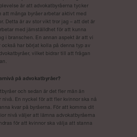
plevelse är att advokatbyråerna tycker
ch att många byråer arbetar aktivt med
. Detta är av stor vikt tror jag – att det är
rbetar med jämställdhet för att kunna
g i branschen. En annan aspekt är att vi
er också har börjat kolla på denna typ av
dvokatbyråer, vilket bidrar till att frågan
an.
garnivå på advokatbyråer?
atbyråer och sedan är det fler män än
ivå. En nyckel för att fler kvinnor ska nå
stanna kvar på byråerna. För att komma dit
ior nivå väljer att lämna advokatbyråerna
ras för att kvinnor ska välja att stanna