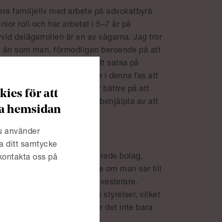
era familjeliv med arbete på advokatbyrå
ior roll och har arbetat i 5–7 år på
rvid delägarrollen är en av vägarna. Jag tror
nna än som man, förmodligen beroende på att
etta väljer färre kvinnor att satsa på
 en dialog med kvinnor som är i denna fas att
kap. Min syn är att män är bättre på att
ies för att
des att kvinnor skulle vara behjälpta av att
era hemsidan
du använder
 ditt affärsområde?
a ditt samtycke
av mitt arbete med börsnoterade bolag,
 kontakta oss på
ett mansdominerande område om man ser till
 finansiella rådgivare och investerare.
a ledamöter i börsbolagens styrelser, vilket
edes att inom mitt område är det inte bara
n även andra aktörer.