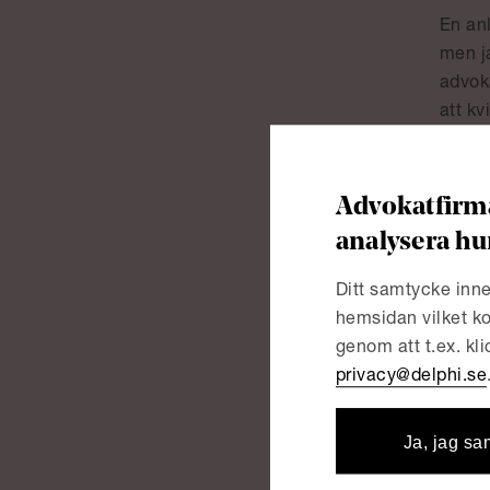
En an
men ja
advoka
att kv
det är
deläga
beslut
Advokatfirma
själva
analysera hu
denna 
Ditt samtycke inne
Finns
hemsidan vilket ko
Jag sk
genom att t.ex. kl
exemp
privacy@delphi.se
helhet
Vidare
Ja, jag sa
är en 
advok