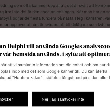
ledning som ofta kommer upp är att det är svårt att kombin
g tror inte det är den enda anledningen. När man har en sen
tbyrå börjar de flesta fundera på nästa steg i karriären, va
innor upplever att det är svårare att bli delägare som kvi
 fler män än kvinnor som är delägare, och som en effekt av d
rspåret. För att undvika detta blir det viktigt att tidigt ha
a om nästa steg i karriären om möjligheterna kring delägars
n Delphi vill använda Googles analyscook
 ta upp denna dialog än vad kvinnor är och här tror jag såle
r vår hemsida används, i syfte att optim
dialog initieras, i rätt tid, av arbetsgivaren.
bär att vi samlar in information om din enhet och om hur 
 det några jämställdhetsfrågor som är aktuella inom just
pplas ihop med det som Google känner till. Du kan återkall
ulle säga att aktiemarknadsrätt och det som jag ser i del 
icka på ”Hantera kakor” i sidfoten längst ned på sidan eller
elvis börsnoteringar och kapitalanskaffningar, så är det 
.
en, det vill säga exempelvis i relation till legala rådgivare,
 för att ta ett annat exempel är det fler manliga än kvinnlig
mtycker
Nej, jag samtycker inte
fråga som varit aktuell under de senaste åren. Jag tror sål
atbyråerna som behöver jobba med jämställdhetsfrågor uta