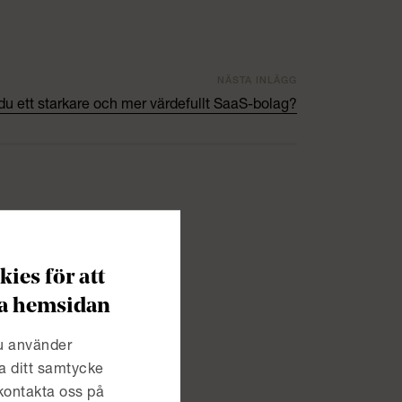
NÄSTA INLÄGG
du ett starkare och mer värdefullt SaaS-bolag?
ies för att
era hemsidan
en
du använder
a ditt samtycke
 kontakta oss på