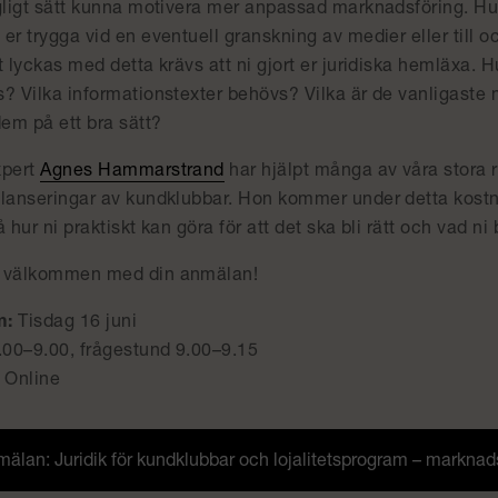
gligt sätt kunna motivera mer anpassad marknadsföring. Hur 
er trygga vid en eventuell granskning av medier eller till 
t lyckas med detta krävs att ni gjort er juridiska hemläxa. 
s? Vilka informationstexter behövs? Vilka är de vanligaste
em på ett bra sätt?
xpert
Agnes Hammarstrand
har hjälpt många av våra stora r
 lanseringar av kundklubbar. Hon kommer under detta kostn
å hur ni praktiskt kan göra för att det ska bli rätt och vad ni
 välkommen med din anmälan!
m:
Tisdag 16 juni
00–9.00, frågestund 9.00–9.15
Online
älan: Juridik för kundklubbar och lojalitetsprogram – marknads