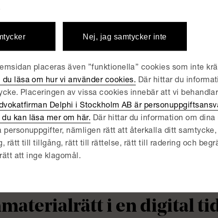
.
PR – grundkurs
mtycker
Nej, jag samtycker inte
ARE AKTIVITET
AKTIVITET | JUNE 2, 2026
 och immaterialrätt – vem 
msidan placeras även ”funktionella” cookies som inte kräv
 du läsa om hur vi använder cookies.
Där hittar du informat
yddar du dina tillgångar?
tycke. Placeringen av vissa cookies innebär att vi behandla
dvokatfirman Delphi i Stockholm AB är personuppgiftsansva
du kan läsa mer om här.
Där hittar du information om dina r
ARE AKTIVITET
AKTIVITET | MAY 26, 2026
 personuppgifter, nämligen rätt att återkalla ditt samtycke, 
ätt till tillgång, rätt till rättelse, rätt till radering och begrä
ridik och avtal för dig som 
rätt att inge klagomål.
ARE AKTIVITET
AKTIVITET | MAY 12, 2026
materialrätt i en digital ti