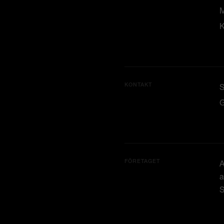
M
K
KONTAKT
G
FÖRETAGET
A
a
S