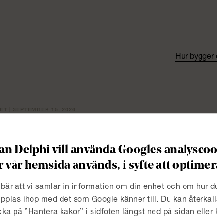
Hur bygger 
TET | SEPTEMBER 15, 2026
bersäkerhet och AI
n Delphi vill använda Googles analyscook
TET | SEPTEMBER 8, 2026
r vår hemsida används, i syfte att optim
berincidenter och juridik
bär att vi samlar in information om din enhet och om hur 
pplas ihop med det som Google känner till. Du kan återkall
icka på ”Hantera kakor” i sidfoten längst ned på sidan eller
ARE AKTIVITET
AKTIVITET | JUNE 11, 2026