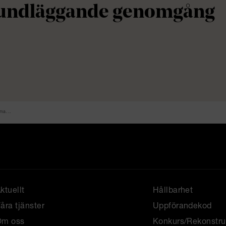
undläggande genomgång
ma...
ktuellt
Hållbarhet
åra tjänster
Uppförandekod
Om oss
Konkurs/Rekonstru