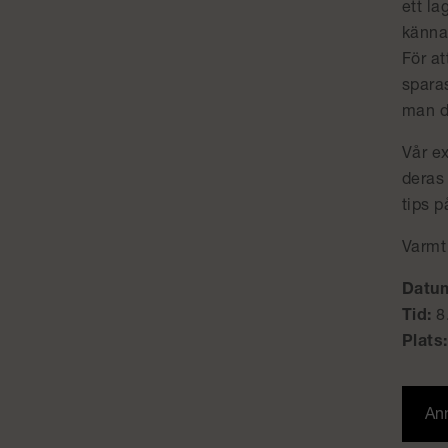
ett la
känna 
För at
spara
man d
Vår e
deras
tips p
Varmt
Datu
Tid:
8.
Plats:
Anm