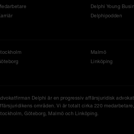
edarbetare
Delphi Young Busi
arriär
Delphipodden
Stockholm
Malmö
öteborg
Linköping
dvokatfirman Delphi är en progressiv affärsjuridisk advoka
ffärsjuridikens områden. Vi är totalt cirka 220 medarbetare, 
tockholm, Göteborg, Malmö och Linköping.