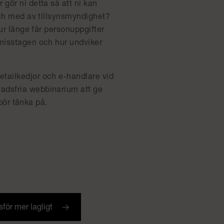
gör ni detta så att ni kan
och med av tillsynsmyndighet?
Hur länge får personuppgifter
 misstagen och hur undviker
etailkedjor och e-handlare vid
adsfria webbinarium att ge
 bör tänka på.
för mer lagligt