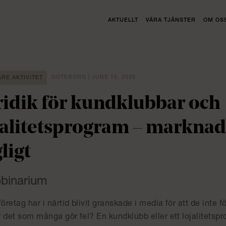
AKTUELLT
VÅRA TJÄNSTER
OM OS
GÖTEBORG | JUNE 16, 2026
ARE AKTIVITET
ridik för kundklubbar och
jalitetsprogram – marknad
ligt
binarium
företag har i närtid blivit granskade i media för att de inte f
 det som många gör fel? En kundklubb eller ett lojalitetspro