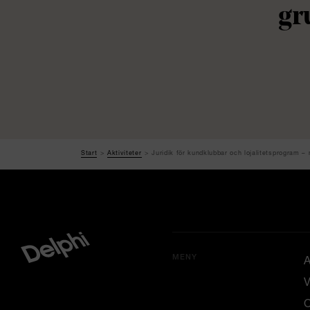
gr
Start
Aktiviteter
Juridik för kundklubbar och lojalitetsprogram – 
MENY
A
V