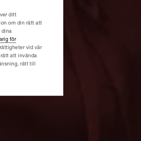
er ditt
ion om din rätt att
r dina
rig för
ättigheter vid vår
rätt att invända
nsning, rätt till