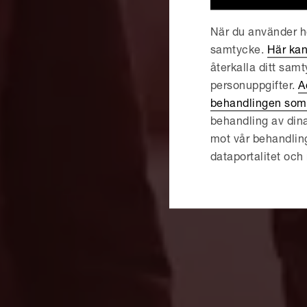
När du använder he
samtycke.
Här kan
återkalla ditt sam
personuppgifter.
A
behandlingen som 
behandling av dina
mot vår behandling, r
dataportalitet och 