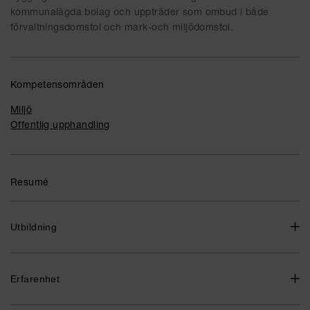
kommunalägda bolag och uppträder som ombud i både
förvaltningsdomstol och mark-och miljödomstol.
Kompetensområden
Miljö
Offentlig upphandling
Resumé
Utbildning
Jur.kand., Lunds universitet, 2011
Erfarenhet