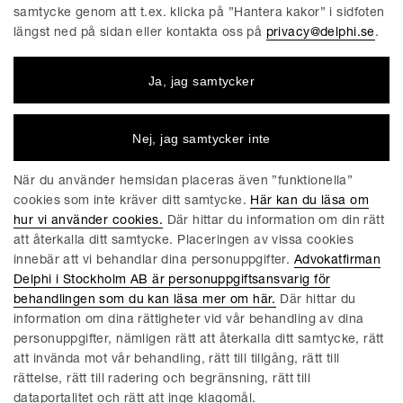
samtycke genom att t.ex. klicka på ”Hantera kakor” i sidfoten
längst ned på sidan eller kontakta oss på
privacy@delphi.se
.
FÖRETAGET
Ja, jag samtycker
Advokatfirman Delphi är en progressiv affärsjuridisk
advokatbyrå med erkända specialister inom de flesta av
affärsjuridikens områden. Vi är totalt cirka 220 medarbetare,
Nej, jag samtycker inte
varav ungefär 150 jurister. Våra kontor finns i Stockholm,
Göteborg, Malmö och Linköping.
När du använder hemsidan placeras även ”funktionella”
cookies som inte kräver ditt samtycke.
Här kan du läsa om
hur vi använder cookies.
Där hittar du information om din rätt
att återkalla ditt samtycke. Placeringen av vissa cookies
innebär att vi behandlar dina personuppgifter.
Advokatfirman
ALLMÄNNA VILLKOR FÖR DELPHIS TJÄNSTER
Delphi i Stockholm AB är personuppgiftsansvarig för
KAKOR
behandlingen som du kan läsa mer om här.
Där hittar du
information om dina rättigheter vid vår behandling av dina
HANTERA KAKOR
personuppgifter, nämligen rätt att återkalla ditt samtycke, rätt
INTEGRITETSPOLICY
att invända mot vår behandling, rätt till tillgång, rätt till
rättelse, rätt till radering och begränsning, rätt till
KONSUMENT
dataportalitet och rätt att inge klagomål.