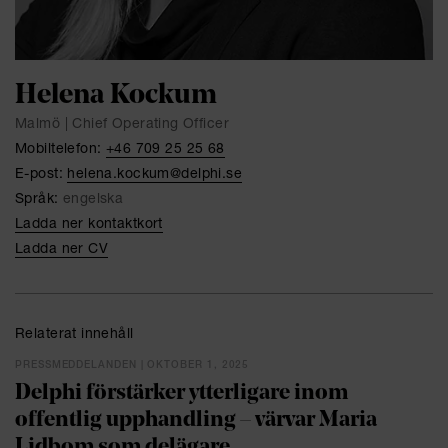
Helena Kockum
Malmö | Chief Operating Officer
Mobiltelefon:
+46 709 25 25 68
E-post:
helena.kockum@delphi.se
Språk:
engelska
Ladda ner kontaktkort
Ladda ner CV
Relaterat innehåll
PRESSMEDDELANDEN | OKTOBER 1, 2025
Delphi förstärker ytterligare inom
offentlig upphandling – värvar Maria
Lidbom som delägare