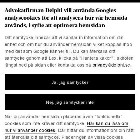
Advokatfirman Delphi vill använda Googles
analyscookies för att analysera hur vår hemsida
KONTAKT
används, i syfte att optimera hemsidan
Stockholm
Malmö
Ditt samtycke innebär att vi samlar in information om din
Presskontakt
Göteborg
enhet och om hur du använder hemsidan vilket kopplas ihop
Linköping
med det som Google känner till. Du kan återkalla ditt
samtycke genom att t.ex. klicka på ”Hantera kakor” i sidfoten
längst ned på sidan eller kontakta oss på
privacy@delphi.se
.
FÖRETAGET
Ja, jag samtycker
Advokatfirman Delphi är en progressiv affärsjuridisk
advokatbyrå med erkända specialister inom de flesta av
affärsjuridikens områden. Vi är totalt cirka 220 medarbetare,
Nej, jag samtycker inte
varav ungefär 150 jurister. Våra kontor finns i Stockholm,
Göteborg, Malmö och Linköping.
När du använder hemsidan placeras även ”funktionella”
cookies som inte kräver ditt samtycke.
Här kan du läsa om
hur vi använder cookies.
Där hittar du information om din rätt
att återkalla ditt samtycke. Placeringen av vissa cookies