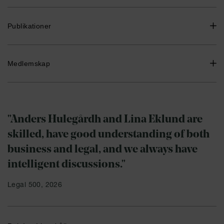
Senior Associate, Advokatfirman Delphi 2023-
Legal Counsel, Pontarius AB 2021-2023
Publikationer
Advokat, Advokatfirman Allié 2020-2021
Biträdande jurist, Advokatfirman Allié 2016-2020
Entreprenadjuridiken i en föränderlig omvärld – en
Medlemskap
möjlighet för branschen, maj 2025
Ersättningsrätt vid obefogad hävning, Byggfakta,
Sveriges advokatsamfund
september 2024
Vem betalar när pengarna tar slut?, Byggfakta, november
2023
"Anders Hulegårdh and Lina Eklund are
skilled, have good understanding of both
business and legal, and we always have
intelligent discussions."
Legal 500, 2026