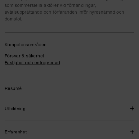
som kommersiella aktörer vid förhandlingar,
avtalsupprättande och förfaranden inför hyresnämnd och
domstol.
Kompetensområden
Försvar & säkerhet
Fastighet och entreprenad
Resumé
Utbildning
Jur.kand., Stockholms universitet 2016
Faculty of Law, University of Western Ontario, Kanada 2015
Erfarenhet