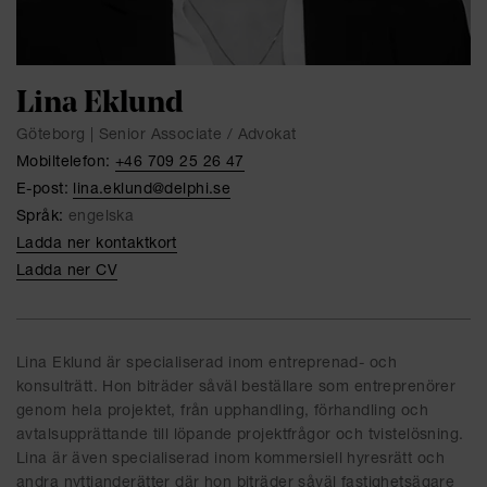
Lina Eklund
Göteborg | Senior Associate / Advokat
Mobiltelefon:
+46 709 25 26 47
E-post:
lina.eklund@delphi.se
Språk:
engelska
Ladda ner kontaktkort
Ladda ner CV
Lina Eklund är specialiserad inom entreprenad- och
konsulträtt. Hon biträder såväl beställare som entreprenörer
genom hela projektet, från upphandling, förhandling och
avtalsupprättande till löpande projektfrågor och tvistelösning.
Lina är även specialiserad inom kommersiell hyresrätt och
andra nyttjanderätter där hon biträder såväl fastighetsägare