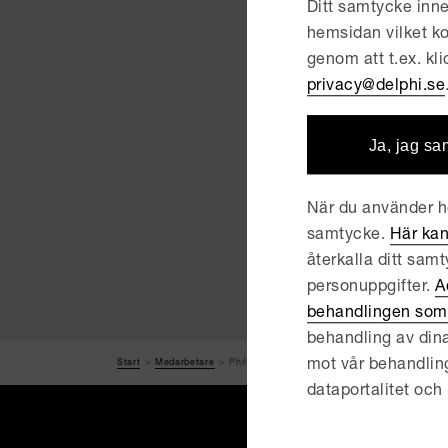
Erfar
Ditt samtycke inne
hemsidan vilket ko
Senio
genom att t.ex. kl
Assoc
Medl
privacy@delphi.se
Sveri
Ja, jag sa
När du använder he
samtycke.
Här kan
återkalla ditt sam
personuppgifter.
A
behandlingen som 
behandling av dina
mot vår behandling, r
Start
Medarbetare
Philip Alsterskär
dataportalitet och 