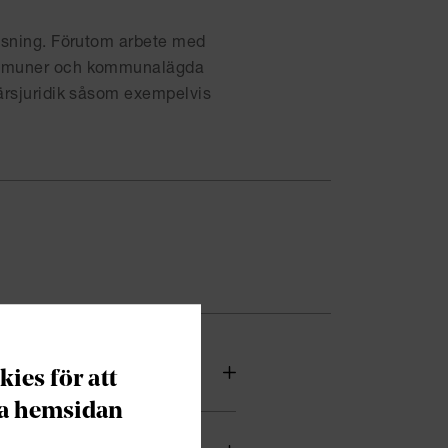
lösning. Förutom arbete med
 kommuner och kommunalägda
färsjuridik såsom exempelvis
ies för att
era hemsidan