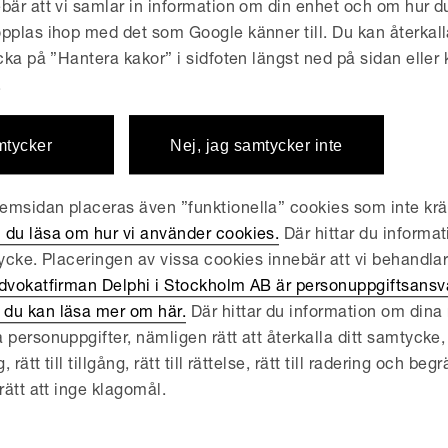
enhet
bär att vi samlar in information om din enhet och om hur 
pplas ihop med det som Google känner till. Du kan återkall
r Associate / Advokat, Advokatfirman Delphi, 2024-
icka på ”Hantera kakor” i sidfoten längst ned på sidan eller
iate, Advokatfirman Delphi, 2018-2024
emskap
.
ges advokatsamfund
mtycker
Nej, jag samtycker inte
msidan placeras även ”funktionella” cookies som inte kräv
 du läsa om hur vi använder cookies.
Där hittar du informat
tycke. Placeringen av vissa cookies innebär att vi behandla
dvokatfirman Delphi i Stockholm AB är personuppgiftsansva
du kan läsa mer om här.
Där hittar du information om dina r
 personuppgifter, nämligen rätt att återkalla ditt samtycke, 
ätt till tillgång, rätt till rättelse, rätt till radering och begrä
rätt att inge klagomål.