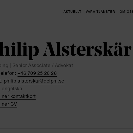
AKTUELLT
VÅRA TJÄNSTER
OM OS
hilip Alsterskär
ping | Senior Associate / Advokat
telefon:
+46 709 25 26 28
t:
philip.alsterskar@delphi.se
:
engelska
 ner kontaktkort
 ner CV