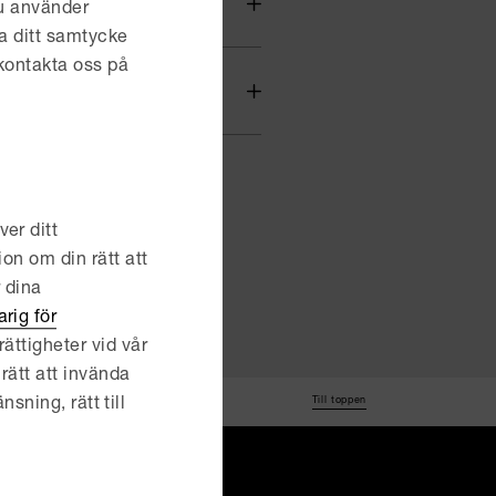
du använder
a ditt samtycke
 kontakta oss på
er ditt
ion om din rätt att
r dina
rig för
ättigheter vid vår
rätt att invända
Till toppen
nsning, rätt till