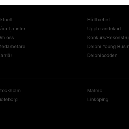
ktuellt
Hållbarhet
åra tjänster
Uppförandekod
Om oss
Konkurs/Rekonstru
edarbetare
Delphi Young Busi
arriär
Delphipodden
Stockholm
Malmö
öteborg
Linköping