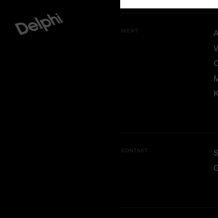
MENY
A
V
M
K
KONTAKT
G