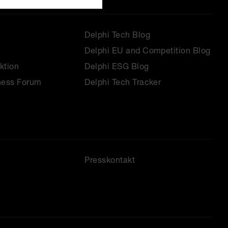
Delphi Tech Blog
Delphi EU and Competition Blog
ktion
Delphi ESG Blog
ness Forum
Delphi Tech Tracker
Presskontakt