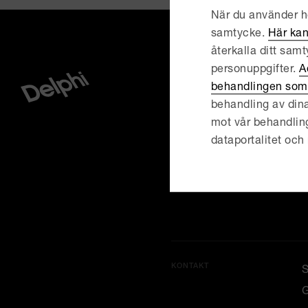
När du använder he
samtycke.
Här kan
återkalla ditt sam
personuppgifter.
A
behandlingen som 
MENY
A
behandling av dina
V
mot vår behandling, r
dataportalitet och 
M
K
KONTAKT
G