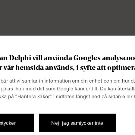
n Delphi vill använda Googles analyscook
r vår hemsida används, i syfte att optim
bär att vi samlar in information om din enhet och om hur 
pplas ihop med det som Google känner till. Du kan återkall
lagen
Management 
icka på ”Hantera kakor” i sidfoten längst ned på sidan eller
.
mtycker
Nej, jag samtycker inte
erspectiv...