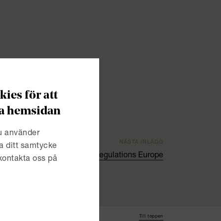
ies för att
era hemsidan
du använder
NÄSTA INLÄGG
a ditt samtycke
Contracts: New Trends & Regulations Europe
 kontakta oss på
Till toppen