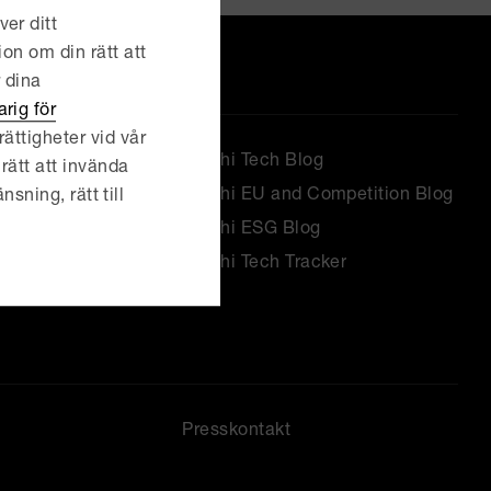
er ditt
ion om din rätt att
r dina
rig för
ättigheter vid vår
Delphi Tech Blog
rätt att invända
Delphi EU and Competition Blog
nsning, rätt till
ktion
Delphi ESG Blog
ness Forum
Delphi Tech Tracker
Presskontakt