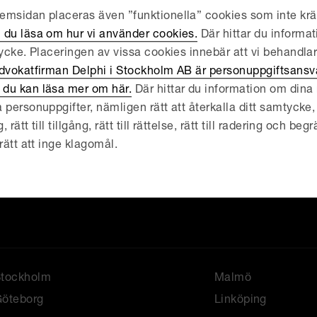
msidan placeras även ”funktionella” cookies som inte kräv
 du läsa om hur vi använder cookies.
Där hittar du informat
tycke. Placeringen av vissa cookies innebär att vi behandla
dvokatfirman Delphi i Stockholm AB är personuppgiftsansva
du kan läsa mer om här.
Där hittar du information om dina r
ktuellt
Hållbarhet
 personuppgifter, nämligen rätt att återkalla ditt samtycke, 
åra tjänster
Uppförandekod
ätt till tillgång, rätt till rättelse, rätt till radering och begrä
rätt att inge klagomål.
Om oss
Konkurs/Rekonstru
edarbetare
Delphi Young Busi
arriär
Delphipodden
Stockholm
Malmö
öteborg
Linköping