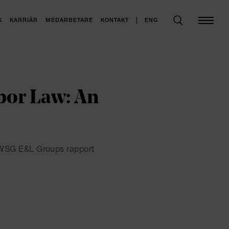
ENG
S
KARRIÄR
MEDARBETARE
KONTAKT
or Law: An
ll WSG E&L Groups rapport