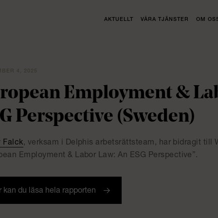
AKTUELLT
VÅRA TJÄNSTER
OM OS
BER 4, 2025
ropean Employment & Lab
G Perspective (Sweden)
 Falck
, verksam i Delphis arbetsrättsteam, har bidragit ti
pean Employment & Labor Law: An ESG Perspective”.
 kan du läsa hela rapporten