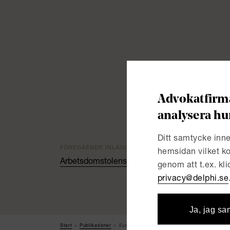
Advokatfirma
analysera hu
Ditt samtycke inne
FÖREGÅENDE INLÄGG
hemsidan vilket ko
Arbetsdomstolens första dom om visselblåsar
genom att t.ex. kl
privacy@delphi.se
Ja, jag sa
Start
Publikationer
European Employment & Labor Law: An ESG P