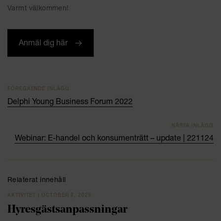
Varmt välkommen!
Anmäl dig här
FÖREGÅENDE INLÄGG
Delphi Young Business Forum 2022
NÄSTA INLÄGG
Webinar: E-handel och konsumenträtt – update | 221124
Relaterat innehåll
AKTIVITET | OCTOBER 8, 2026
Hyresgästsanpassningar