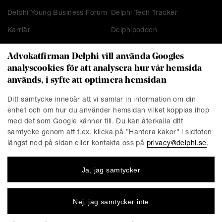
Delphi Young Business Forum
Delphi Tech Tracker
Karriär
Delphipodden
Advokatfirman Delphi vill använda Googles
analyscookies för att analysera hur vår hemsida
KONTAKT
används, i syfte att optimera hemsidan
Stockholm
Malmö
Ditt samtycke innebär att vi samlar in information om din
Presskontakt
Göteborg
enhet och om hur du använder hemsidan vilket kopplas ihop
Linköping
med det som Google känner till. Du kan återkalla ditt
samtycke genom att t.ex. klicka på ”Hantera kakor” i sidfoten
längst ned på sidan eller kontakta oss på
privacy@delphi.se
.
FÖRETAGET
Ja, jag samtycker
Advokatfirman Delphi är en progressiv affärsjuridisk
advokatbyrå med erkända specialister inom de flesta av
affärsjuridikens områden. Vi är totalt cirka 220 medarbetare,
Nej, jag samtycker inte
varav ungefär 150 jurister. Våra kontor finns i Stockholm,
Göteborg, Malmö och Linköping.