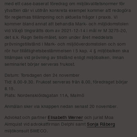
med ett case-baserat föredrag om miljökvalitetsnormer för
ytvatten där vi utifrån konkreta exempel kommer att redogöra
för reglernas tillämpning och aktuella frågor i praxis. Vi
kommer bland annat att behandla Mark- och miljödomstolen
vid Växjö tingsrätts dom av 2021-12-14 i mål nr M 3275-20,
det s.k. Ragn Sells-målet, som under året meddelats
prövningstillstånd i Mark- och miljööverdomstolen och som
rör hur tillåtlighetsbestämmelsen i 5 kap. 4 § miljöbalken ska
tillämpas vid prövning av tillstånd enligt miljöbalken. Innan
seminariet börjar serveras frukost.
Datum: Torsdagen den 24 november
Tid: 8.00-9.30. Frukost serveras från 8.00, föredraget börjar
8.15.
Plats: Nordenskiöldsgatan 11A, Malmö
Anmälan sker via knappen nedan senast 20 november.
Advokat och partner
Elisabeth Werner
och jurist Moa
Almquist vid advokatfirman Delphi samt
Sonja Råberg
miljökonsult SWECO.