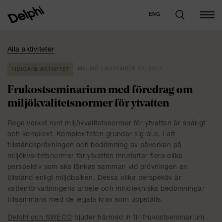
ENG
Alla aktiviteter
MALMÖ | NOVEMBER 24, 2022
TIDIGARE AKTIVITET
Frukostseminarium med föredrag om
miljökvalitetsnormer för ytvatten
Regelverket runt miljökvalitetsnormer för ytvatten är snårigt
och komplext. Komplexiteten grundar sig bl.a. i att
tillståndsprövningen och bedömning av påverkan på
miljökvalitetsnormer för ytvatten innefattar flera olika
perspektiv som ska länkas samman vid prövningen av
tillstånd enligt miljöbalken. Dessa olika perspektiv är
vattenförvaltningens arbete och miljötekniska bedömningar
tillsammans med de legala krav som uppställs.
Delphi och SWECO
bjuder härmed in till frukostseminarium