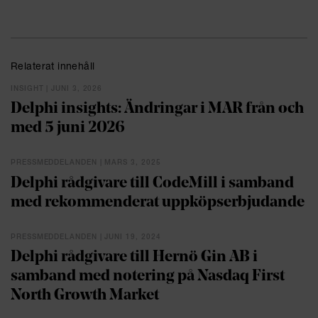
Senior Associate, Advokatfirman Delphi 2023-
Associate, Advokatfirman Delphi 2021-2022
Senior Associate, KPMG Capital Markets 2020-2021
Associate, KPMG Capital Markets 2018–2020
Relaterat innehåll
INSIGHT | JUNI 3, 2026
Delphi insights: Ändringar i MAR från och
med 5 juni 2026
PRESSMEDDELANDEN | MARS 3, 2025
Delphi rådgivare till CodeMill i samband
med rekommenderat uppköpserbjudande
PRESSMEDDELANDEN | JUNI 19, 2024
Delphi rådgivare till Hernö Gin AB i
samband med notering på Nasdaq First
North Growth Market