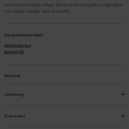
marknadsnoterade bolag i bland annat bolagsstyrningsfrågor
och allmän bolags- och avtalsrätt.
Kompetensområden
Aktiemarknad
Bolagsrätt
Resumé
Utbildning
Affärsjuridisk masterexamen, Linköpings universitet 2018
Affärsjuridisk kandidatexamen, Linköpings universitet 2016
Erfarenhet