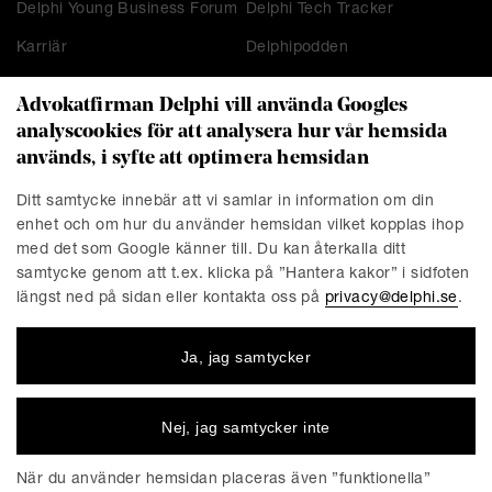
Delphi Young Business Forum
Delphi Tech Tracker
Karriär
Delphipodden
Advokatfirman Delphi vill använda Googles
analyscookies för att analysera hur vår hemsida
KONTAKT
används, i syfte att optimera hemsidan
Stockholm
Malmö
Ditt samtycke innebär att vi samlar in information om din
Presskontakt
Göteborg
enhet och om hur du använder hemsidan vilket kopplas ihop
Linköping
med det som Google känner till. Du kan återkalla ditt
samtycke genom att t.ex. klicka på ”Hantera kakor” i sidfoten
längst ned på sidan eller kontakta oss på
privacy@delphi.se
.
FÖRETAGET
Ja, jag samtycker
Advokatfirman Delphi är en progressiv affärsjuridisk
advokatbyrå med erkända specialister inom de flesta av
affärsjuridikens områden. Vi är totalt cirka 220 medarbetare,
Nej, jag samtycker inte
varav ungefär 150 jurister. Våra kontor finns i Stockholm,
Göteborg, Malmö och Linköping.
När du använder hemsidan placeras även ”funktionella”