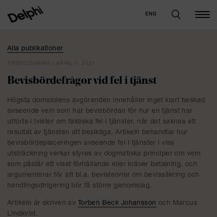
ENG
Alla publikationer
TVISTELÖSNING | APRIL 6, 2021
Bevisbördefrågor vid fel i tjänst
Högsta domstolens avgöranden innehåller inget klart besked
avseende vem som har bevisbördan för hur en tjänst har
utförts i tvister om faktiska fel i tjänster, när det saknas ett
resultat av tjänsten att besiktiga. Artikeln behandlar hur
bevisbördeplaceringen avseende fel i tjänster i viss
utsträckning verkar styras av dogmatiska principer om vem
som påstår ett visst förhållande eller kräver betalning, och
argumenterar för att bl.a. bevisteorier om bevissäkring och
handlingsdirigering bör få större genomslag.
Artikeln är skriven av
Torben Beck Johansson
och Marcus
Lindkvist.