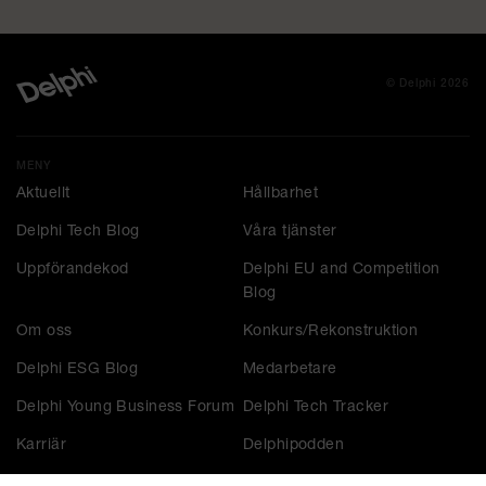
© Delphi 2026
MENY
Aktuellt
Hållbarhet
Delphi Tech Blog
Våra tjänster
Uppförandekod
Delphi EU and Competition
Blog
Om oss
Konkurs/Rekonstruktion
Delphi ESG Blog
Medarbetare
Delphi Young Business Forum
Delphi Tech Tracker
Karriär
Delphipodden