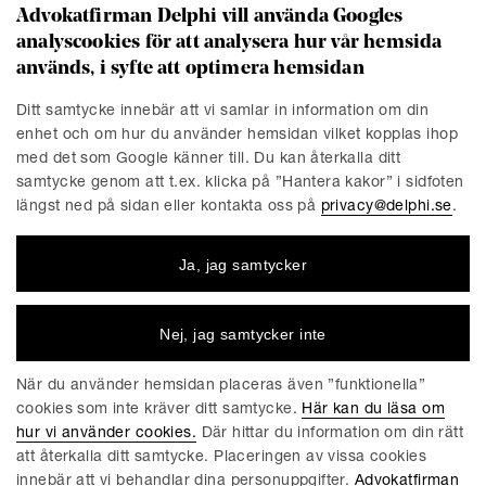
Advokatfirman Delphi vill använda Googles
analyscookies för att analysera hur vår hemsida
KONTAKT
används, i syfte att optimera hemsidan
Stockholm
Malmö
Ditt samtycke innebär att vi samlar in information om din
Presskontakt
Göteborg
enhet och om hur du använder hemsidan vilket kopplas ihop
Linköping
med det som Google känner till. Du kan återkalla ditt
samtycke genom att t.ex. klicka på ”Hantera kakor” i sidfoten
längst ned på sidan eller kontakta oss på
privacy@delphi.se
.
FÖRETAGET
Ja, jag samtycker
Advokatfirman Delphi är en progressiv affärsjuridisk
advokatbyrå med erkända specialister inom de flesta av
affärsjuridikens områden. Vi är totalt cirka 220 medarbetare,
Nej, jag samtycker inte
varav ungefär 150 jurister. Våra kontor finns i Stockholm,
Göteborg, Malmö och Linköping.
När du använder hemsidan placeras även ”funktionella”
cookies som inte kräver ditt samtycke.
Här kan du läsa om
hur vi använder cookies.
Där hittar du information om din rätt
att återkalla ditt samtycke. Placeringen av vissa cookies
innebär att vi behandlar dina personuppgifter.
Advokatfirman
ALLMÄNNA VILLKOR FÖR DELPHIS TJÄNSTER