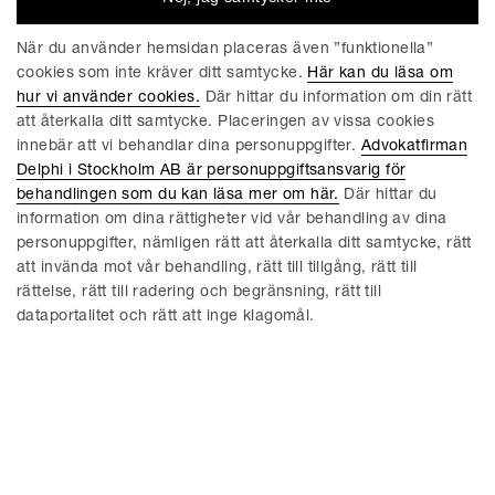
När du använder hemsidan placeras även ”funktionella”
MENY
cookies som inte kräver ditt samtycke.
Här kan du läsa om
Aktuellt
Hållbarhet
hur vi använder cookies.
Där hittar du information om din rätt
att återkalla ditt samtycke. Placeringen av vissa cookies
Delphi Tech Blog
Våra tjänster
innebär att vi behandlar dina personuppgifter.
Advokatfirman
Uppförandekod
Delphi EU and Competition
Delphi i Stockholm AB är personuppgiftsansvarig för
Blog
behandlingen som du kan läsa mer om här.
Där hittar du
information om dina rättigheter vid vår behandling av dina
Om oss
Konkurs/Rekonstruktion
personuppgifter, nämligen rätt att återkalla ditt samtycke, rätt
att invända mot vår behandling, rätt till tillgång, rätt till
Delphi ESG Blog
Medarbetare
rättelse, rätt till radering och begränsning, rätt till
Delphi Young Business Forum
Delphi Tech Tracker
dataportalitet och rätt att inge klagomål.
Karriär
Delphipodden
KONTAKT
Stockholm
Malmö