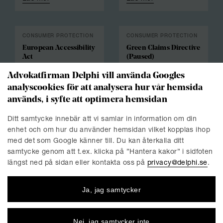
CONSUMER PROTECTION
CONSUMER PROTECTION
European Accessibility
Green Claims Directive
Act
(Paused)
Advokatfirman Delphi vill använda Googles
analyscookies för att analysera hur vår hemsida
används, i syfte att optimera hemsidan
Ditt samtycke innebär att vi samlar in information om din
enhet och om hur du använder hemsidan vilket kopplas ihop
med det som Google känner till. Du kan återkalla ditt
samtycke genom att t.ex. klicka på ”Hantera kakor” i sidfoten
längst ned på sidan eller kontakta oss på
privacy@delphi.se
.
Läs mer
Läs mer
Ja, jag samtycker
© Delphi 2026
Nej, jag samtycker inte