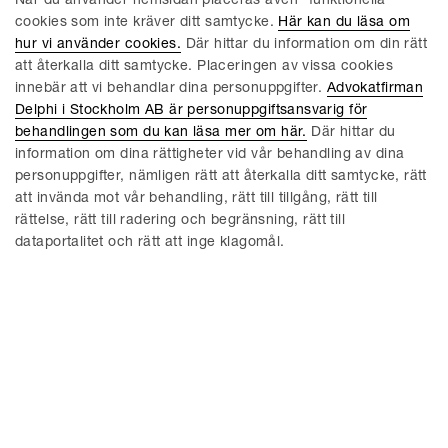
När du använder hemsidan placeras även ”funktionella”
cookies som inte kräver ditt samtycke.
Här kan du läsa om
hur vi använder cookies.
Där hittar du information om din rätt
att återkalla ditt samtycke. Placeringen av vissa cookies
innebär att vi behandlar dina personuppgifter.
Advokatfirman
© Delphi 2026
Delphi i Stockholm AB är personuppgiftsansvarig för
behandlingen som du kan läsa mer om här.
Där hittar du
information om dina rättigheter vid vår behandling av dina
MENY
personuppgifter, nämligen rätt att återkalla ditt samtycke, rätt
att invända mot vår behandling, rätt till tillgång, rätt till
Aktuellt
Hållbarhet
rättelse, rätt till radering och begränsning, rätt till
Delphi Tech Blog
Våra tjänster
dataportalitet och rätt att inge klagomål.
Uppförandekod
Delphi EU and Competition
Blog
Om oss
Konkurs/Rekonstruktion
Delphi ESG Blog
Medarbetare
Delphi Young Business Forum
Delphi Tech Tracker
Karriär
Delphipodden