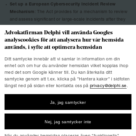
Set up a European Cybersecurity Incident Review
Mechanism
: The Act provides for a mechanism to review
and assess significant or large-scale incidents after they
have occurred.
Advokatfirman Delphi vill använda Googles
analyscookies för att analysera hur vår hemsida
används, i syfte att optimera hemsidan
2025
Ditt samtycke innebär att vi samlar in information om din
February 4, 2025
enhet och om hur du använder hemsidan vilket kopplas ihop
The Cyber Solidarity Act entered into force.
med det som Google känner till. Du kan återkalla ditt
samtycke genom att t.ex. klicka på ”Hantera kakor” i sidfoten
längst ned på sidan eller kontakta oss på
privacy@delphi.se
.
2024
Ja, jag samtycker
December 19, 2024
The Cyber Solidarity Act was adopted.
Nej, jag samtycker inte
Discover more