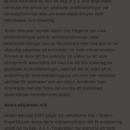
ändras med stöd av ABT 06 kap. 6 § 3, och tingsrätten
behövde inte pröva om påstådda prisförändringar var
normala/onormal eller om kostnadsändringen varit
oförutsebar och väsentlig.
Tyvärr besvarar domen därför inte frågorna om vilka
prisförändringar som är normala/onormala, vilka
kostnadsändringar som är förutsebara eller vad som är en
väsentlig
påverkan på kostnaden för hela entreprenaden.
Domen är dock ett bra exempel på vikten av att som
entreprenör säkerställa att man har ett bra underlag för
påstådda kostnadsökningar, samt att det är svårt att få
ersättning för kostnadsökningarna om man inte redovisar
verifikat för kostnader och sin kalkyl. Använder man
förenklade metoder finns det en risk att domstolen
underkänner metoden som sådan.
Andra pågående mål
Sedan februari 2023 pågår ett omfattande mål i Örebro
tingsrätt som delvis berör entreprenörens rätt till prisändring
enligt AB 04 kap. 6 § 3. Tingsrätten har planerat att hålla