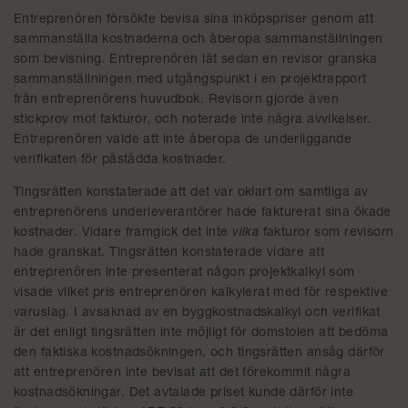
Entreprenören försökte bevisa sina inköpspriser genom att
sammanställa kostnaderna och åberopa sammanställningen
som bevisning. Entreprenören lät sedan en revisor granska
sammanställningen med utgångspunkt i en projektrapport
från entreprenörens huvudbok. Revisorn gjorde även
stickprov mot fakturor, och noterade inte några avvikelser.
Entreprenören valde att inte åberopa de underliggande
verifikaten för påstådda kostnader.
Tingsrätten konstaterade att det var oklart om samtliga av
entreprenörens underleverantörer hade fakturerat sina ökade
kostnader. Vidare framgick det inte
vilka
fakturor som revisorn
hade granskat. Tingsrätten konstaterade vidare att
entreprenören inte presenterat någon projektkalkyl som
visade vilket pris entreprenören kalkylerat med för respektive
varuslag. I avsaknad av en byggkostnadskalkyl och verifikat
är det enligt tingsrätten inte möjligt för domstolen att bedöma
den faktiska kostnadsökningen, och tingsrätten ansåg därför
att entreprenören inte bevisat att det förekommit några
kostnadsökningar. Det avtalade priset kunde därför inte