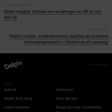
FÖREGÅENDE INLÄGG
Delphi insights: Nyheter om revideringen av AB 04 och
ABT 06
NÄSTA INLÄGG
Delphi insights: Jordbruksverkets uppdrag att analysera
livsmedelsproduktion i förhållande till solenergi
© Delphi 2026
MENY
Aktuellt
Hållbarhet
Delphi Tech Blog
Våra tjänster
Uppförandekod
Delphi EU and Competition