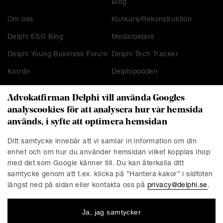
Blog
Om oss
Konkurs/Rekonstruktion
Delphi ESG Blog
Medarbetare
Delphi Young Business Forum
Delphi Tech Tracker
Karriär
Delphipodden
Advokatfirman Delphi vill använda Googles
analyscookies för att analysera hur vår hemsida
KONTAKT
används, i syfte att optimera hemsidan
Stockholm
Malmö
Ditt samtycke innebär att vi samlar in information om din
Presskontakt
Göteborg
enhet och om hur du använder hemsidan vilket kopplas ihop
Linköping
med det som Google känner till. Du kan återkalla ditt
samtycke genom att t.ex. klicka på ”Hantera kakor” i sidfoten
längst ned på sidan eller kontakta oss på
privacy@delphi.se
.
FÖRETAGET
Ja, jag samtycker
Advokatfirman Delphi är en progressiv affärsjuridisk