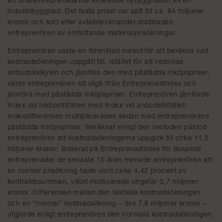
ett totalentreprenadavtal avseende nybyggnation av en
industribyggnad. Det fasta priset var satt till ca. 84 miljoner
kronor och kort efter avtalstecknandet drabbades
entreprenören av omfattande materialprisökningar.
Entreprenören valde en förenklad metod för att beräkna vad
kostnadsökningen uppgått till. Istället för att redovisa
anbudskalkylen och jämföra den med påstådda inköpspriser,
valde entreprenören att utgå ifrån Entreprenadindex och
jämföra med påstådda inköpspriser. Entreprenören jämförde
index vid inköpstillfällen med index vid anbudstillfället.
Indexdifferensen multiplicerades sedan med entreprenörens
påstådda inköpspriser. Beräknat enligt den metoden påstod
entreprenören att kostnadsökningarna uppgick till cirka 11,5
miljoner kronor. Baserat på Entreprenadindex för liknande
entreprenader de senaste 10 åren menade entreprenören att
en normal prisökning hade varit cirka 4,42 procent av
kontraktssumman, vilket motsvarade ungefär 3,7 miljoner
kronor. Differensen mellan den faktiska kostnadsökningen
och en ”normal” kostnadsökning – dvs 7,8 miljoner kronor –
utgjorde enligt entreprenören den normala kostnadsökningen.