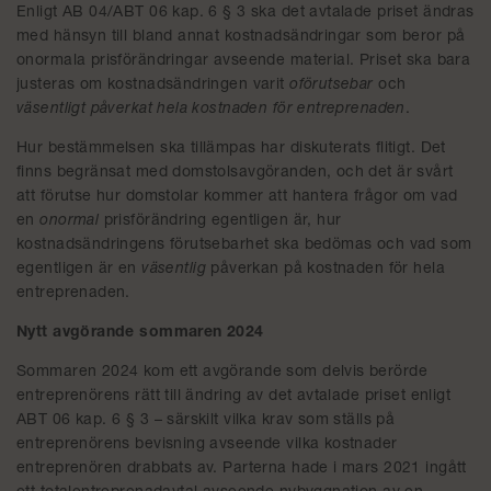
Enligt AB 04/ABT 06 kap. 6 § 3 ska det avtalade priset ändras
med hänsyn till bland annat kostnadsändringar som beror på
onormala prisförändringar avseende material. Priset ska bara
justeras om kostnadsändringen varit
oförutsebar
och
väsentligt påverkat hela kostnaden för entreprenaden
.
Hur bestämmelsen ska tillämpas har diskuterats flitigt. Det
finns begränsat med domstolsavgöranden, och det är svårt
att förutse hur domstolar kommer att hantera frågor om vad
en
onormal
prisförändring egentligen är, hur
kostnadsändringens förutsebarhet ska bedömas och vad som
egentligen är en
väsentlig
påverkan på kostnaden för hela
entreprenaden.
Nytt avgörande sommaren 2024
Sommaren 2024 kom ett avgörande som delvis berörde
entreprenörens rätt till ändring av det avtalade priset enligt
ABT 06 kap. 6 § 3 – särskilt vilka krav som ställs på
entreprenörens bevisning avseende vilka kostnader
entreprenören drabbats av. Parterna hade i mars 2021 ingått