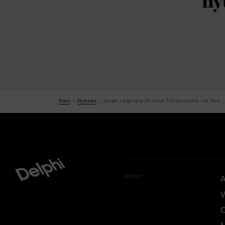
ny
Start
Nyheter
Delphi rådgivare till Vend Tillväxtmedier vid förs..
MENY
A
V