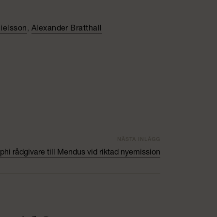
nielsson
,
Alexander Bratthall
NÄSTA INLÄGG
phi rådgivare till Mendus vid riktad nyemission