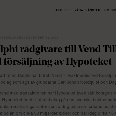
AKTUELLT
VÅRA TJÄNSTER
OM OS
EDDELANDEN | DECEMBER 12, 2025
lphi rådgivare till Vend Ti
d försäljning av Hypoteket
tfirman Delphi har biträtt Vend Tillväxtmedier vid försäljn
ett bolag som ägs av grundarna Carl Johan Nordquist och D
band med transaktionen har Hypoteket även sålt bolagets dig
. Hypoteket är ett fintechbolag på den svenska bolånemar
onkurrenskraftiga räntor som aldrig behöver förhandlas. S
at bolån om cirka 30 miljarder kronor och har idag cirka 1