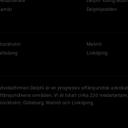
edarbetare
Delphi Young Busi
arriär
Delphipodden
Stockholm
Malmö
öteborg
Linköping
dvokatfirman Delphi är en progressiv affärsjuridisk advoka
ffärsjuridikens områden. Vi är totalt cirka 220 medarbetare, 
tockholm, Göteborg, Malmö och Linköping.