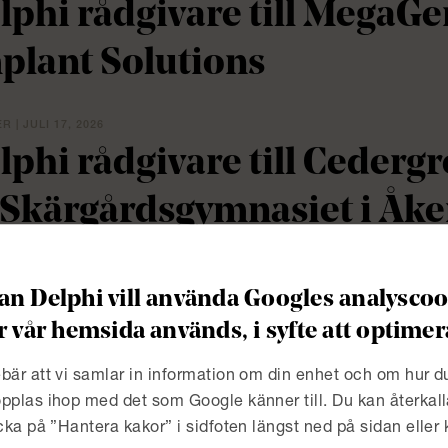
lphi rådgivare till MegaGen
plant Solutions
 | JULI 17, 2026
lphi rådgivare till Cedergr
 Skärgårdsgymnasiet i Åke
hren Gymnasium, nya fast
n Delphi vill använda Googles analyscook
olmat AB
r vår hemsida används, i syfte att optim
 | JULI 2, 2026
bär att vi samlar in information om din enhet och om hur 
lphi rådgivare till Attendo
pplas ihop med det som Google känner till. Du kan återkall
icka på ”Hantera kakor” i sidfoten längst ned på sidan eller