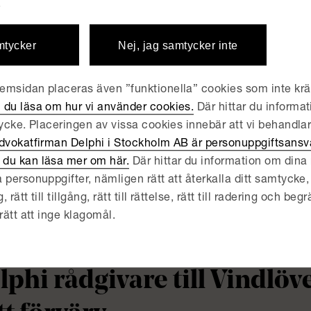
åningegård-gruppen
.
mtycker
Nej, jag samtycker inte
R | JUNI 23, 2026
lphi rådgivare till Fjord 
msidan placeras även ”funktionella” cookies som inte kräv
rvärv av PartnerTech från
 du läsa om hur vi använder cookies.
Där hittar du informat
tycke. Placeringen av vissa cookies innebär att vi behandla
dvokatfirman Delphi i Stockholm AB är personuppgiftsansva
R | JUNI 18, 2026
du kan läsa mer om här.
Där hittar du information om dina r
lphi rådgivare till Qflow 
 personuppgifter, nämligen rätt att återkalla ditt samtycke, 
ätt till tillgång, rätt till rättelse, rätt till radering och begrä
rvärv av Kvadra
rätt att inge klagomål.
R | JUNI 15, 2026
lphi rådgivare till Vindlö