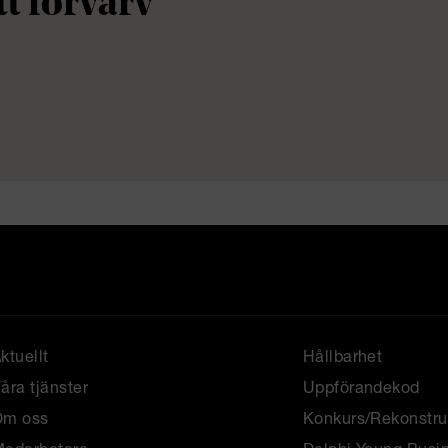
tt förvärv
.
ktuellt
Hållbarhet
åra tjänster
Uppförandekod
Om oss
Konkurs/Rekonstru