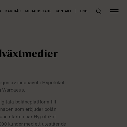
ENG
S
KARRIÄR
MEDARBETARE
KONTAKT
llväxtmedier
ingen av innehavet i Hypoteket
ag Wardaeus.
itala bolåneplattform till
knaden som erbjuder bolån
edan starten har Hypoteket
0 000 kunder med ett utestående