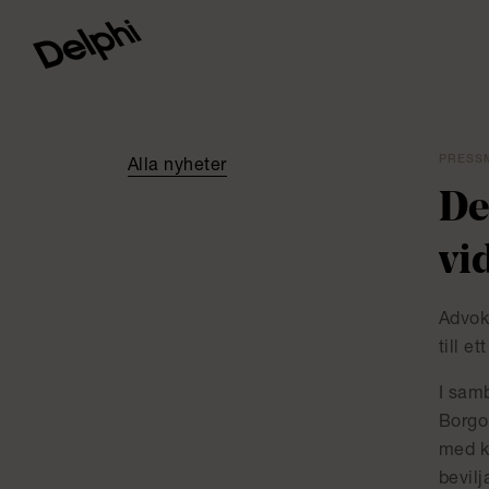
PRESSM
Alla nyheter
De
vi
Advoka
till 
I sam
Borgo
med k
bevilj