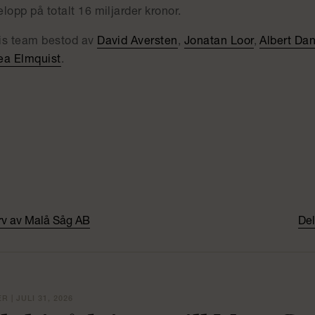
lopp på totalt 16 miljarder kronor.
is team bestod av
David Aversten
,
Jonatan Loor
,
Albert Da
ea Elmquist
.
ärv av Malå Såg AB
Del
 | JULI 31, 2026