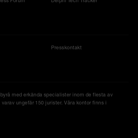
ness Forum
Delphi Tech Tracker
Presskontakt
tbyrå med erkända specialister inom de flesta av
varav ungefär 150 jurister. Våra kontor finns i