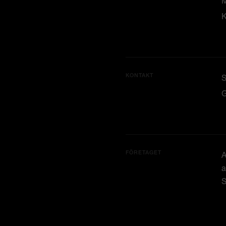
M
K
KONTAKT
G
FÖRETAGET
A
a
S