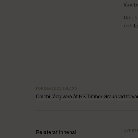
lånebe
Delph
och
L
FÖREGÅENDE INLÄGG
Delphi rådgivare åt HS Timber Group vid förv
NYHETER
Relaterat innehåll