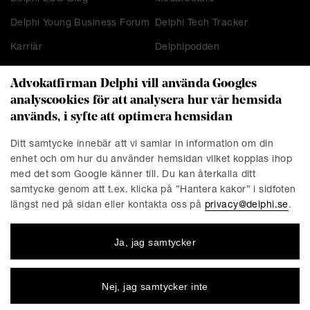
Delphi Young Business Forum
Delphi Tech Tracker
Karriär
Delphipodden
Advokatfirman Delphi vill använda Googles
analyscookies för att analysera hur vår hemsida
KONTAKT
används, i syfte att optimera hemsidan
Stockholm
Malmö
Ditt samtycke innebär att vi samlar in information om din
Presskontakt
Göteborg
enhet och om hur du använder hemsidan vilket kopplas ihop
Linköping
med det som Google känner till. Du kan återkalla ditt
samtycke genom att t.ex. klicka på ”Hantera kakor” i sidfoten
längst ned på sidan eller kontakta oss på
privacy@delphi.se
.
FÖRETAGET
Ja, jag samtycker
Advokatfirman Delphi är en progressiv affärsjuridisk
advokatbyrå med erkända specialister inom de flesta av
affärsjuridikens områden. Vi är totalt cirka 220 medarbetare,
Nej, jag samtycker inte
varav ungefär 150 jurister. Våra kontor finns i Stockholm,
Göteborg, Malmö och Linköping.