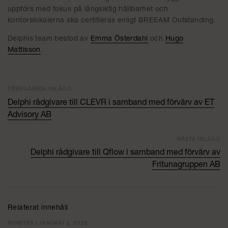
uppförs med fokus på långsiktig hållbarhet och
kontorslokalerna ska certifieras enligt BREEAM Outstanding.
Delphis team bestod av
Emma Österdahl
och
Hugo
Mattisson
.
FÖREGÅENDE INLÄGG
Delphi rådgivare till CLEVR i samband med förvärv av ET
Advisory AB
NÄSTA INLÄGG
Delphi rådgivare till Qflow i samband med förvärv av
Fritunagruppen AB
Relaterat innehåll
NYHETER | JANUARI 8, 2026