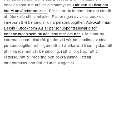
cookies som inte kräver ditt samtycke.
Här kan du läsa om
hur vi använder cookies.
Där hittar du information om din rätt
att återkalla ditt samtycke. Placeringen av vissa cookies
innebär att vi behandlar dina personuppgifter.
Advokatfirman
Delphi i Stockholm AB är personuppgiftsansvarig för
behandlingen som du kan läsa mer om här.
Där hittar du
information om dina rättigheter vid vår behandling av dina
personuppgifter, nämligen rätt att återkalla ditt samtycke, rätt
att invända mot vår behandling, rätt till tillgång, rätt till
David Aversten
Mats Dahlberg
rättelse, rätt till radering och begränsning, rätt till
Partner / Advokat
Partner / Advokat
dataportalitet och rätt att inge klagomål.
Stockholm
Stockholm