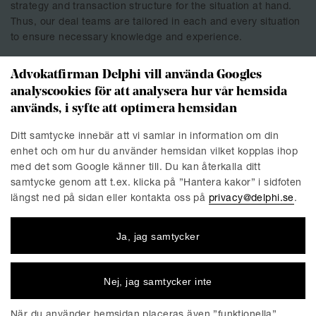
strategy and transaction structure for the situation at hand.
Thus, our deal teams are tailored in each and every situation
to ensure necessary knowledge and experience.
In addition to M&A and restructuring lawyers, our
Advokatfirman Delphi vill använda Googles
multidisciplinary teams encompass all the legal professionals
analyscookies för att analysera hur vår hemsida
required to successfully get to closing (i.e. specialists in
används, i syfte att optimera hemsidan
banking and finance, capital markets, real estate,
employment law, corporate law, antitrust and other regulatory
Ditt samtycke innebär att vi samlar in information om din
approvals, environmental compliance etc). Delphi has also a
enhet och om hur du använder hemsidan vilket kopplas ihop
comprehensive network of leading law firms in the Nordics
med det som Google känner till. Du kan återkalla ditt
and internationally and can therefore offer cross-border
samtycke genom att t.ex. klicka på ”Hantera kakor” i sidfoten
advise in an integrated, high-quality and cost-effective way.
längst ned på sidan eller kontakta oss på
privacy@delphi.se
.
Delphi’s team is devoted to maximizing client value in what is
inevitably time critical, complex and sometimes unpredictable
Ja, jag samtycker
situations.
Our team
Nej, jag samtycker inte
När du använder hemsidan placeras även ”funktionella”