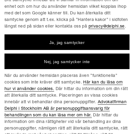
Ditt samtycke innebär att vi samlar in information om din
Presskontakt
Göteborg
enhet och om hur du använder hemsidan vilket kopplas ihop
Linköping
med det som Google känner till. Du kan återkalla ditt
samtycke genom att t.ex. klicka på ”Hantera kakor” i sidfoten
längst ned på sidan eller kontakta oss på
privacy@delphi.se
.
FÖRETAGET
Ja, jag samtycker
Advokatfirman Delphi är en progressiv affärsjuridisk
advokatbyrå med erkända specialister inom de flesta av
affärsjuridikens områden. Vi är totalt cirka 220 medarbetare,
Nej, jag samtycker inte
varav ungefär 150 jurister. Våra kontor finns i Stockholm,
Göteborg, Malmö och Linköping.
När du använder hemsidan placeras även ”funktionella”
cookies som inte kräver ditt samtycke.
Här kan du läsa om
hur vi använder cookies.
Där hittar du information om din rätt
att återkalla ditt samtycke. Placeringen av vissa cookies
innebär att vi behandlar dina personuppgifter.
Advokatfirman
ALLMÄNNA VILLKOR FÖR DELPHIS TJÄNSTER
Delphi i Stockholm AB är personuppgiftsansvarig för
KAKOR
behandlingen som du kan läsa mer om här.
Där hittar du
information om dina rättigheter vid vår behandling av dina
HANTERA KAKOR
personuppgifter, nämligen rätt att återkalla ditt samtycke, rätt
INTEGRITETSPOLICY