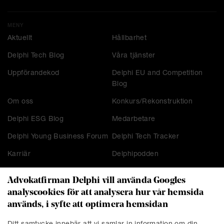
MENY
Aktuellt
Hållbarhet
Delphi Tech Blog
Våra tjänster
Uppförandekod
Delphi EU and Competition
Blog
Om oss
Konkurs/Rekonstruktion
Delphi ESG Blog
Medarbetare
Delphi Young Business Forum
Delphi Tech Tracker
Karriär
Delphipodden
Advokatfirman Delphi vill använda Googles
analyscookies för att analysera hur vår hemsida
KONTAKT
används, i syfte att optimera hemsidan
Stockholm
Malmö