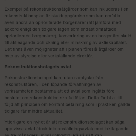
Exempel på rekonstruktionsåtgärder som kan inkluderas i en
rekonstruktionsplan är skulduppgörelse som kan omfatta
även andra än oprioriterade borgenärer (att jämföra med
ackord enligt den tidigare lagen som endast omfattade
oprioriterade borgenärer), konvertering av en borgenärs skuld
till aktieägande och ökning eller minskning av aktiekapitalet.
Det finns även möjligheter att i planen föreslå åtgärder om
byte av styrelse eller verkställande direktör.
Rekonstruktionsbolagets avtal
Rekonstruktionsbolaget kan, utan samtycke från
rekonstruktören, i den löpande förvaltningen av
verksamheten bestämma att ett avtal som ingåtts före
beslutet om rekonstruktion ska fullföljas. Detta får bl.a. till
följd att principen om kontant betalning som i praktiken gällde
tidigare får mindre aktualitet.
Ytterligare en nyhet är att rekonstruktionsbolaget kan säga
upp vissa avtal (dock inte anställningsavtal) med iakttagande