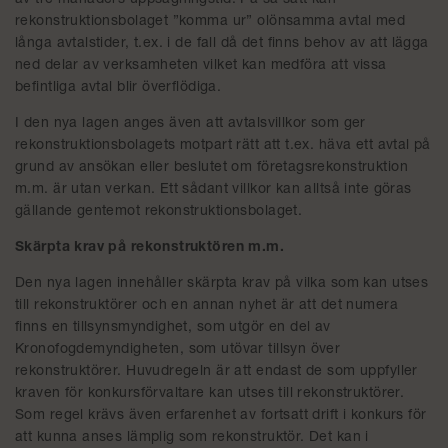
av tre månaders uppsägningstid. På så sätt kan
rekonstruktionsbolaget ”komma ur” olönsamma avtal med
långa avtalstider, t.ex. i de fall då det finns behov av att lägga
ned delar av verksamheten vilket kan medföra att vissa
befintliga avtal blir överflödiga.
I den nya lagen anges även att avtalsvillkor som ger
rekonstruktionsbolagets motpart rätt att t.ex. häva ett avtal på
grund av ansökan eller beslutet om företagsrekonstruktion
m.m. är utan verkan. Ett sådant villkor kan alltså inte göras
gällande gentemot rekonstruktionsbolaget.
Skärpta krav på rekonstruktören m.m.
Den nya lagen innehåller skärpta krav på vilka som kan utses
till rekonstruktörer och en annan nyhet är att det numera
finns en tillsynsmyndighet, som utgör en del av
Kronofogdemyndigheten, som utövar tillsyn över
rekonstruktörer. Huvudregeln är att endast de som uppfyller
kraven för konkursförvaltare kan utses till rekonstruktörer.
Som regel krävs även erfarenhet av fortsatt drift i konkurs för
att kunna anses lämplig som rekonstruktör. Det kan i