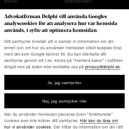
Karriär
Delphipodden
Advokatfirman Delphi vill använda Googles
analyscookies för att analysera hur vår hemsida
KONTAKT
används, i syfte att optimera hemsidan
Stockholm
Malmö
Ditt samtycke innebär att vi samlar in information om din
Presskontakt
Göteborg
enhet och om hur du använder hemsidan vilket kopplas ihop
Linköping
med det som Google känner till. Du kan återkalla ditt
samtycke genom att t.ex. klicka på ”Hantera kakor” i sidfoten
längst ned på sidan eller kontakta oss på
privacy@delphi.se
.
FÖRETAGET
Ja, jag samtycker
Advokatfirman Delphi är en progressiv affärsjuridisk
advokatbyrå med erkända specialister inom de flesta av
affärsjuridikens områden. Vi är totalt cirka 220 medarbetare,
Nej, jag samtycker inte
varav ungefär 150 jurister. Våra kontor finns i Stockholm,
Göteborg, Malmö och Linköping.
När du använder hemsidan placeras även ”funktionella”
cookies som inte kräver ditt samtycke.
Här kan du läsa om
hur vi använder cookies.
Där hittar du information om din rätt