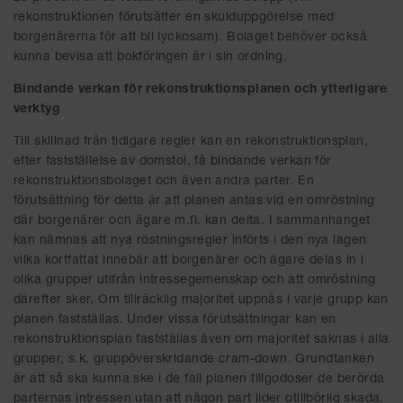
rekonstruktionen förutsätter en skulduppgörelse med
borgenärerna för att bli lyckosam). Bolaget behöver också
kunna bevisa att bokföringen är i sin ordning.
Bindande verkan för rekonstruktionsplanen och ytterligare
verktyg
Till skillnad från tidigare regler kan en rekonstruktionsplan,
efter fastställelse av domstol, få bindande verkan för
rekonstruktionsbolaget och även andra parter. En
förutsättning för detta är att planen antas vid en omröstning
där borgenärer och ägare m.fl. kan delta. I sammanhanget
kan nämnas att nya röstningsregler införts i den nya lagen
vilka kortfattat innebär att borgenärer och ägare delas in i
olika grupper utifrån intressegemenskap och att omröstning
därefter sker. Om tillräcklig majoritet uppnås i varje grupp kan
planen fastställas. Under vissa förutsättningar kan en
rekonstruktionsplan fastställas även om majoritet saknas i alla
grupper, s.k. gruppöverskridande cram-down. Grundtanken
är att så ska kunna ske i de fall planen tillgodoser de berörda
parternas intressen utan att någon part lider otillbörlig skada.