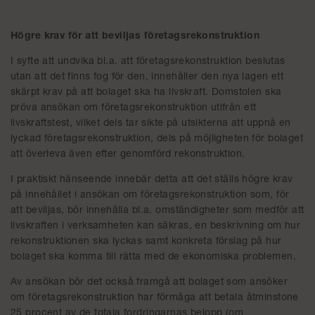
Högre krav för att beviljas företagsrekonstruktion
I syfte att undvika bl.a. att företagsrekonstruktion beslutas
utan att det finns fog för den, innehåller den nya lagen ett
skärpt krav på att bolaget ska ha livskraft. Domstolen ska
pröva ansökan om företagsrekonstruktion utifrån ett
livskraftstest, vilket dels tar sikte på utsikterna att uppnå en
lyckad företagsrekonstruktion, dels på möjligheten för bolaget
att överleva även efter genomförd rekonstruktion.
I praktiskt hänseende innebär detta att det ställs högre krav
på innehållet i ansökan om företagsrekonstruktion som, för
att beviljas, bör innehålla bl.a. omständigheter som medför att
livskraften i verksamheten kan säkras, en beskrivning om hur
rekonstruktionen ska lyckas samt konkreta förslag på hur
bolaget ska komma till rätta med de ekonomiska problemen.
Av ansökan bör det också framgå att bolaget som ansöker
om företagsrekonstruktion har förmåga att betala åtminstone
25 procent av de totala fordringarnas belopp (om