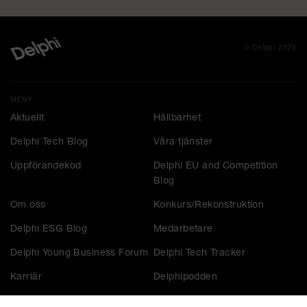
© Delphi 2026
MENY
Aktuellt
Hållbarhet
Delphi Tech Blog
Våra tjänster
Uppförandekod
Delphi EU and Competition
Blog
Om oss
Konkurs/Rekonstruktion
Delphi ESG Blog
Medarbetare
Delphi Young Business Forum
Delphi Tech Tracker
Karriär
Delphipodden