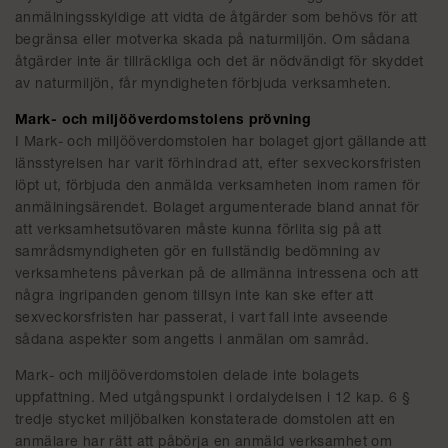
anmälningsskyldige att vidta de åtgärder som behövs för att
begränsa eller motverka skada på naturmiljön. Om sådana
åtgärder inte är tillräckliga och det är nödvändigt för skyddet
av naturmiljön, får myndigheten förbjuda verksamheten.
Mark- och miljööverdomstolens prövning
I Mark- och miljööverdomstolen har bolaget gjort gällande att
länsstyrelsen har varit förhindrad att, efter sexveckorsfristen
löpt ut, förbjuda den anmälda verksamheten inom ramen för
anmälningsärendet. Bolaget argumenterade bland annat för
att verksamhetsutövaren måste kunna förlita sig på att
samrådsmyndigheten gör en fullständig bedömning av
verksamhetens påverkan på de allmänna intressena och att
några ingripanden genom tillsyn inte kan ske efter att
sexveckorsfristen har passerat, i vart fall inte avseende
sådana aspekter som angetts i anmälan om samråd.
Mark- och miljööverdomstolen delade inte bolagets
uppfattning. Med utgångspunkt i ordalydelsen i 12 kap. 6 §
tredje stycket miljöbalken konstaterade domstolen att en
anmälare har rätt att påbörja en anmäld verksamhet om