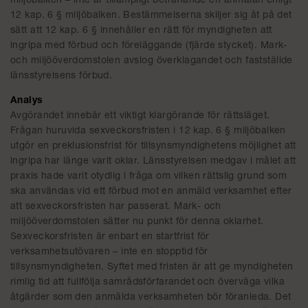
miljöbalken – inte är tillämpligt beträffande en anmälan enligt
12 kap. 6 § miljöbalken. Bestämmelserna skiljer sig åt på det
sätt att 12 kap. 6 § innehåller en rätt för myndigheten att
ingripa med förbud och föreläggande (fjärde stycket). Mark-
och miljööverdomstolen avslog överklagandet och fastställde
länsstyrelsens förbud.
Analys
Avgörandet innebär ett viktigt klargörande för rättsläget.
Frågan huruvida sexveckorsfristen i 12 kap. 6 § miljöbalken
utgör en preklusionsfrist för tillsynsmyndighetens möjlighet att
ingripa har länge varit oklar. Länsstyrelsen medgav i målet att
praxis hade varit otydlig i fråga om vilken rättslig grund som
ska användas vid ett förbud mot en anmäld verksamhet efter
att sexveckorsfristen har passerat. Mark- och
miljööverdomstolen sätter nu punkt för denna oklarhet.
Sexveckorsfristen är enbart en startfrist för
verksamhetsutövaren – inte en stopptid för
tillsynsmyndigheten. Syftet med fristen är att ge myndigheten
rimlig tid att fullfölja samrådsförfarandet och överväga vilka
åtgärder som den anmälda verksamheten bör föranleda. Det