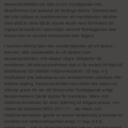
sexveckorsfristen har löpt ut och myndigheten inte
dessförinnan har beslutat att förlänga denna. Däremot kan
det inte utläsas av bestämmelsen att myndigheten därefter
med stöd av dess fjärde stycke skulle vara förhindrad att
ingripa till skydd för naturmiljön med ett föreläggande eller
förbud mot en anmäld verksamhet eller åtgärd.
I samma riktning talar den omständigheten att ett beslut i
ärendet, eller avsaknaden av ett sådant inom
sexveckorsfristen, inte skapar några rättigheter för
anmälaren. Att sexveckorsfristen löpt ut får endast till följd att
straffansvar för otillåten miljöverksamhet i 29 kap. 4 §
miljöbalken inte aktualiseras om verksamheten påbörjas efter
fristens utgång. Sexveckorsfristen kan alltså inte utgöra en
yttersta gräns för när ett förbud eller föreläggande enligt
bestämmelsens fjärde stycke får meddelas. Mark- och
miljööverdomstolen tar även ställning till tidigare praxis, och
uttalar att rättsfallet MÖD 2017:17 – där Mark- och
miljööverdomstolen gjorde en annan bedömning avseende en
anmälan om vattenverksamhet enligt 11 kap. 9 b §