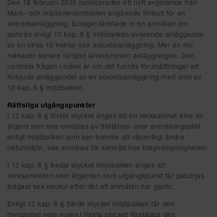
Den 18 februari 2026 publicerades ett nytt avgörande från
Mark- och miljööverdomstolen angående förbud för en
solcellsanläggning. Bolaget lämnade in en anmälan om
samråd enligt 12 kap. 6 § miljöbalken avseende anläggande
av en cirka 10 hektar stor solcellsanläggning. Mer än nio
månader senare förbjöd länsstyrelsen anläggningen. Den
centrala frågan i målet är om det funnits förutsättningar att
förbjuda anläggandet av en solcellsanläggning med stöd av
12 kap. 6 § miljöbalken.
Rättsliga utgångspunkter
I 12 kap. 6 § första stycket anges att en verksamhet eller en
åtgärd som inte omfattas av tillstånds- eller anmälningsplikt
enligt miljöbalken som kan komma att väsentligt ändra
naturmiljön, ska anmälas för samråd hos tillsynsmyndigheten.
I 12 kap. 6 § tredje stycket miljöbalken anges att
verksamheten eller åtgärden som utgångspunkt får påbörjas
tidigast sex veckor efter det att anmälan har gjorts.
Enligt 12 kap. 6 § fjärde stycket miljöbalken får den
myndighet som avses i första stycket förelägga den