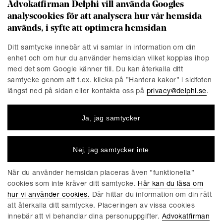
Advokatfirman Delphi vill använda Googles
analyscookies för att analysera hur vår hemsida
KONTAKT
används, i syfte att optimera hemsidan
Stockholm
Malmö
Ditt samtycke innebär att vi samlar in information om din
Presskontakt
Göteborg
enhet och om hur du använder hemsidan vilket kopplas ihop
Linköping
med det som Google känner till. Du kan återkalla ditt
samtycke genom att t.ex. klicka på ”Hantera kakor” i sidfoten
längst ned på sidan eller kontakta oss på
privacy@delphi.se
.
FÖRETAGET
Ja, jag samtycker
Advokatfirman Delphi är en progressiv affärsjuridisk
advokatbyrå med erkända specialister inom de flesta av
affärsjuridikens områden. Vi är totalt cirka 220 medarbetare,
Nej, jag samtycker inte
varav ungefär 150 jurister. Våra kontor finns i Stockholm,
Göteborg, Malmö och Linköping.
När du använder hemsidan placeras även ”funktionella”
cookies som inte kräver ditt samtycke.
Här kan du läsa om
hur vi använder cookies.
Där hittar du information om din rätt
att återkalla ditt samtycke. Placeringen av vissa cookies
ALLMÄNNA VILLKOR FÖR DELPHIS TJÄNSTER
innebär att vi behandlar dina personuppgifter.
Advokatfirman