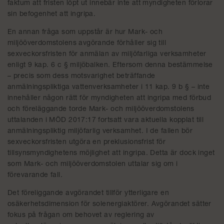
faktum att fristen löpt ut innebär inte att myndigheten förlorar
sin befogenhet att ingripa.
En annan fråga som uppstår är hur Mark- och
miljööverdomstolens avgörande förhåller sig till
sexveckorsfristen för anmälan av miljöfarliga verksamheter
enligt 9 kap. 6 c § miljöbalken. Eftersom denna bestämmelse
– precis som dess motsvarighet beträffande
anmälningspliktiga vattenverksamheter i 11 kap. 9 b § – inte
innehåller någon rätt för myndigheten att ingripa med förbud
och föreläggande torde Mark- och miljööverdomstolens
uttalanden i MÖD 2017:17 fortsatt vara aktuella kopplat till
anmälningspliktig miljöfarlig verksamhet. I de fallen bör
sexveckorsfristen utgöra en preklusionsfrist för
tillsynsmyndighetens möjlighet att ingripa. Detta är dock inget
som Mark- och miljööverdomstolen uttalar sig om i
förevarande fall.
Det föreliggande avgörandet tillför ytterligare en
osäkerhetsdimension för solenergiaktörer. Avgörandet sätter
fokus på frågan om behovet av reglering av