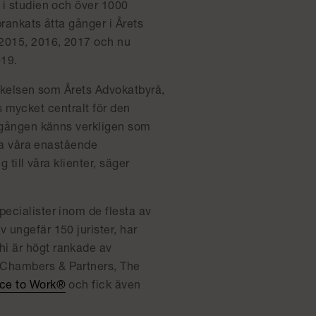
 i studien och över 1000
prankats åtta gånger i Årets
 2015, 2016, 2017 och nu
019.
märkelsen som Årets Advokatbyrå,
vis mycket centralt för den
te gången känns verkligen som
cka våra enastående
 till våra klienter, säger
pecialister inom de flesta av
 ungefär 150 jurister, har
hi är högt rankade av
 Chambers & Partners, The
ace to Work®
och fick även