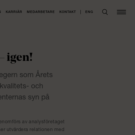
ENG
S
KARRIÄR
MEDARBETARE
KONTAKT
– igen!
segern som Årets
kvalitets- och
ienternas syn på
genomförs av analysföretaget
råer utvärdera relationen med