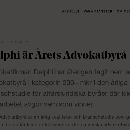
AKTUELLT
VÅRA TJÄNSTER
OM OS
R | FEBRUARI 21, 2023
lphi är Årets Advokatbyrå 
katfirman Delphi har återigen tagit hem 
katbyrå i kategorin 200+ mkr i den årliga 
schstudie för affärsjuridiska byråer där kl
arbetet avgör vem som vinner.
 Advokatbyrå är en årlig kvalitets- och branschstudie som 
I studien får klienter till svenska affärsjuridiska advokatby