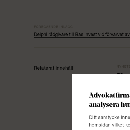
FÖREGÅENDE INLÄGG
Delphi rådgivare till Bas Invest vid förvärvet 
NYHETE
Relaterat innehåll
De
Advokatfirma
NYHETE
analysera hu
De
An
Ditt samtycke inne
hemsidan vilket ko