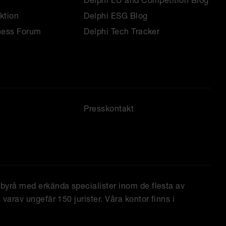
Delphi EU and Competition Blog
ktion
Delphi ESG Blog
ness Forum
Delphi Tech Tracker
Presskontakt
tbyrå med erkända specialister inom de flesta av
varav ungefär 150 jurister. Våra kontor finns i