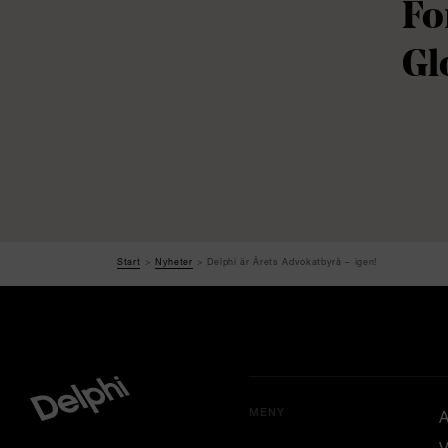
Fo
Gl
Start
Nyheter
Delphi är Årets Advokatbyrå – igen!
MENY
A