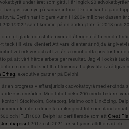
vokatbyrå under året som gått. I år ingick 20 advokatbyråer
er har givit sin syn på samarbetena. Delphi har tidigare top
atbyrå. Byrån har tidigare vunnit i 200+ miljonerklassen år
t 2021/2022 samt kommit på en andra plats år 2018 och 2
r otroligt glada och stolta över att återigen få ta emot ut
ort tack till våra klienter! Att våra klienter är nöjda är givet
mhet vi bedriver och att vi får ta emot detta pris för fem
itto på att vårt hårda arbete ger resultat. Jag vill också ta
etare som alltid ser till att leverera högkvalitativ rådgivning
n Erhag
, executive partner på Delphi.
 är en progressiv affärsjuridisk advokatbyrå med erkända s
juridikens områden. Med totalt cirka 200 medarbetare, varav
i kontor i Stockholm, Göteborg, Malmö och Linköping. Delp
nommerade internationella rankinginstitut som bland annat
 500 och IFLR1000. Delphi är certifierade som ett
Great Pl
a
Justitiapriset
2017 och 2021 för sitt jämställdhetsarbete.