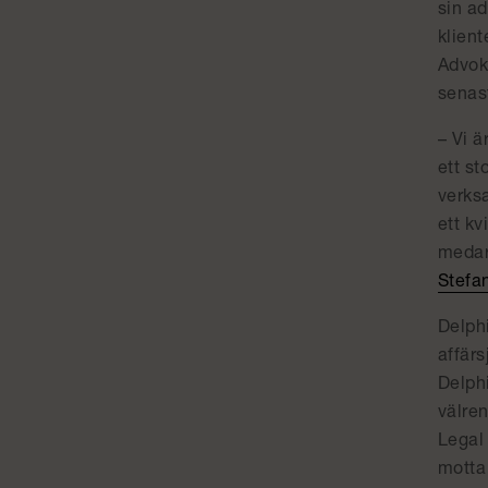
sin ad
klient
Advok
senas
– Vi ä
ett st
verksa
ett kv
medarb
Stefa
Delphi
affärs
Delph
välre
Legal
mott