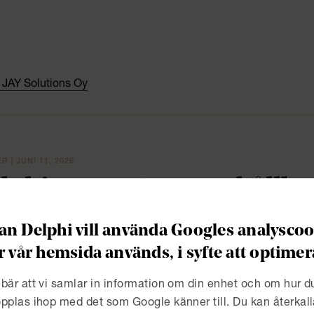
av JAY Solutions Oy
R | JUNI 11, 2026
lphi presenterar ny hållb
n Delphi vill använda Googles analyscook
R | MAJ 26, 2026
r vår hemsida används, i syfte att optim
lphi stärker upp inom tvis
dreas Hallbeck
bär att vi samlar in information om din enhet och om hur 
pplas ihop med det som Google känner till. Du kan återkall