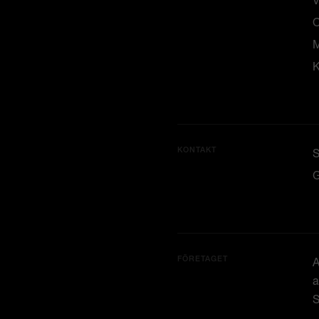
V
M
K
KONTAKT
G
FÖRETAGET
A
a
S