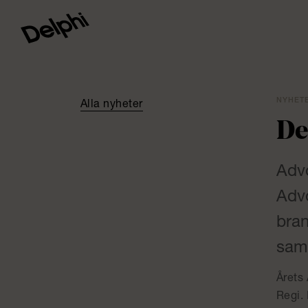
NYHETE
Alla nyheter
De
Advo
Advo
bran
sam
Årets
Regi. 