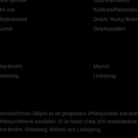
åra tjänster
Uppförandekod
Om oss
Konkurs/Rekonstru
edarbetare
Delphi Young Busi
arriär
Delphipodden
Stockholm
Malmö
öteborg
Linköping
dvokatfirman Delphi är en progressiv affärsjuridisk advoka
ffärsjuridikens områden. Vi är totalt cirka 220 medarbetare, 
tockholm, Göteborg, Malmö och Linköping.