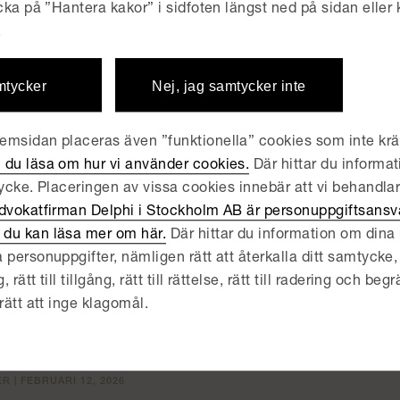
icka på ”Hantera kakor” i sidfoten längst ned på sidan eller
R | MAJ 21, 2026
.
lphi certifierade av Great
mtycker
Nej, jag samtycker inte
tte året i rad
msidan placeras även ”funktionella” cookies som inte kräv
R | MARS 26, 2026
 du läsa om hur vi använder cookies.
Där hittar du informat
lphi fortsatt högt rankade
tycke. Placeringen av vissa cookies innebär att vi behandla
dvokatfirman Delphi i Stockholm AB är personuppgiftsansva
du kan läsa mer om här.
Där hittar du information om dina r
R | MARS 19, 2026
 personuppgifter, nämligen rätt att återkalla ditt samtycke, 
lphi behåller stark positi
ätt till tillgång, rätt till rättelse, rätt till radering och begrä
rätt att inge klagomål.
rope
R | FEBRUARI 12, 2026