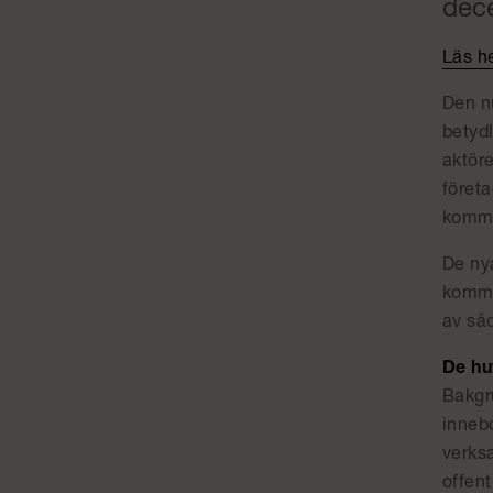
dece
Läs h
Den n
betydl
aktöre
företa
kommu
De nya
komme
av så
De hu
Bakgru
inneb
verksa
offen