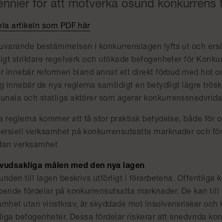
nnier för att motverka osund konkurrens fr
ela artikeln som PDF här
uvarande bestämmelsen i konkurrenslagen lyfts ut och ersät
igt striktare regelverk och utökade befogenheter för Konkur
r innebär reformen bland annat ett direkt förbud med hot o
g innebär de nya reglerna samtidigt en betydligt lägre tröske
nala och statliga aktörer som agerar konkurrenssnedvrid
 reglerna kommer att få stor praktisk betydelse, både för o
rsiell verksamhet på konkurrensutsatta marknader och för
dan verksamhet
vudsakliga målen med den nya lagen
nden till lagen beskrivs utförligt i förarbetena. Offentliga
oende fördelar på konkurrensutsatta marknader. De kan til
mhet utan vinstkrav, är skyddade mot insolvensrisker och ka
tliga befogenheter. Dessa fördelar riskerar att snedvrida k