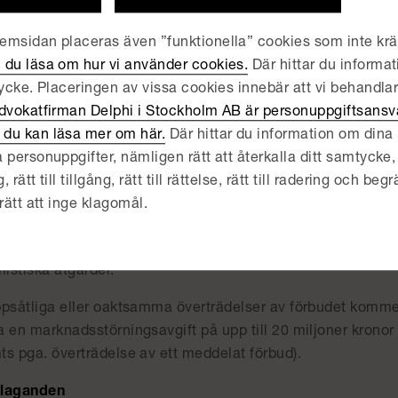
Till skillnad från det nuvarande systemet, där myndigheten 
arknadsdomstolen, kommer Konkurrensverket nu själv att k
msidan placeras även ”funktionella” cookies som inte kräv
lvis förbud vid vite mot viss säljverksamhet eller vissa fö
 du läsa om hur vi använder cookies.
Där hittar du informat
tycke. Placeringen av vissa cookies innebär att vi behandla
ramen för sina utredningar kommer Konkurrensverket även 
dvokatfirman Delphi i Stockholm AB är personuppgiftsansva
gganden om att en offentlig aktör, ett företag eller någon a
du kan läsa mer om här.
Där hittar du information om dina r
ation, handlingar eller annat material som behövs för tills
 personuppgifter, nämligen rätt att återkalla ditt samtycke, 
om kalla personer till förhör om de kan antas ha relevant 
ätt till tillgång, rätt till rättelse, rätt till radering och begrä
 tillhandahålla viss information gäller dock inte skriftliga
rätt att inge klagomål.
tsekretess eller information av betydelse för Sveriges säk
rrensverket kommer även att kunna besluta om att godta 
mistiska åtgärder.
ppsåtliga eller oaktsamma överträdelser av förbudet komme
 en marknadsstörningsavgift på upp till 20 miljoner kronor 
ts pga. överträdelse av ett meddelat förbud).
laganden