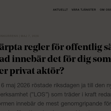
AKTUELLT
VÅRA TJÄNSTER
OM OS
ONKURRENS | MAJ 7, 2026
ärpta regler för offentlig 
vad innebär det för dig som
ler privat aktör?
6 maj 2026 röstade riksdagen ja till den n
verksamhet (”LOS”) som träder i kraft red
ormen innebär de mest genomgripande för