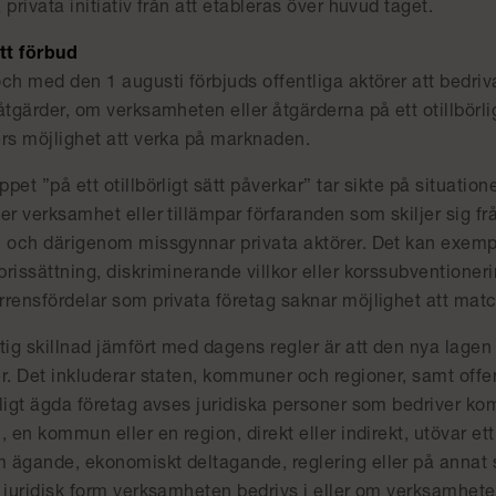
 privata initiativ från att etableras över huvud taget.
ytt förbud
och med den 1 augusti förbjuds offentliga aktörer att bedri
åtgärder, om verksamheten eller åtgärderna på ett otillbörli
ers möjlighet att verka på marknaden.
pet ”på ett otillbörligt sätt påverkar” tar sikte på situatione
er verksamhet eller tillämpar förfaranden som skiljer sig frå
, och därigenom missgynnar privata aktörer. Det kan exem
rissättning, diskriminerande villkor eller korssubventioner
rrensfördelar som privata företag saknar möjlighet att mat
tig skillnad jämfört med dagens regler är att den nya lagen
r. Det inkluderar staten, kommuner och regioner, samt offe
tligt ägda företag avses juridiska personer som bedriver k
, en kommun eller en region, direkt eller indirekt, utövar 
 ägande, ekonomiskt deltagande, reglering eller på annat s
n juridisk form verksamheten bedrivs i eller om verksamhete