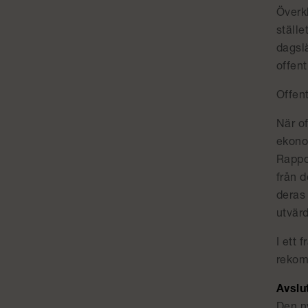
Överk
ställe
dagslä
offen
Offen
När of
ekono
Rappo
från d
deras
utvär
I ett 
rekom
Avslu