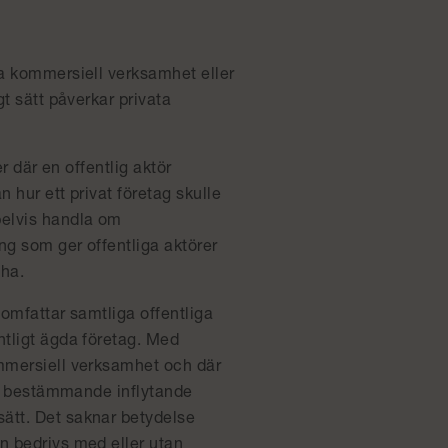
va kommersiell verksamhet eller
gt sätt påverkar privata
r där en offentlig aktör
n hur ett privat företag skulle
pelvis handla om
ing som ger offentliga aktörer
cha.
 omfattar samtliga offentliga
ntligt ägda företag. Med
ommersiell verksamhet och där
ett bestämmande inflytande
ätt. Det saknar betydelse
n bedrivs med eller utan