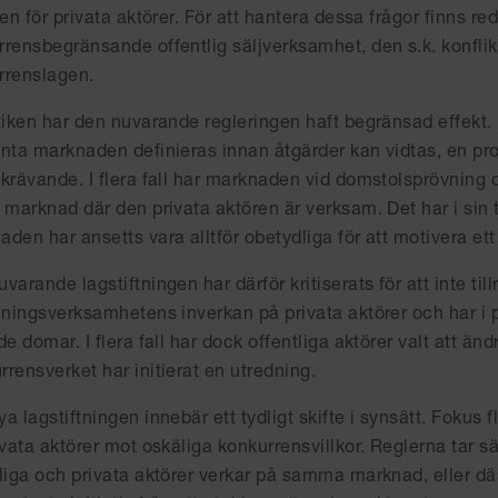
ren för privata aktörer. För att hantera dessa frågor finns r
rensbegränsande offentlig säljverksamhet, den s.k. konflik
rrenslagen.
tiken har den nuvarande regleringen haft begränsad effekt. 
anta marknaden definieras innan åtgärder kan vidtas, en pr
krävande. I flera fall har marknaden vid domstolsprövning 
 marknad där den privata aktören är verksam. Det har i sin tur
den har ansetts vara alltför obetydliga för att motivera ett
varande lagstiftningen har därför kritiserats för att inte til
jningsverksamhetens inverkan på privata aktörer och har i pra
de domar. I flera fall har dock offentliga aktörer valt att änd
rensverket har initierat en utredning.
a lagstiftningen innebär ett tydligt skifte i synsätt. Fokus fl
ivata aktörer mot oskäliga konkurrensvillkor. Reglerna tar sär
liga och privata aktörer verkar på samma marknad, eller där 