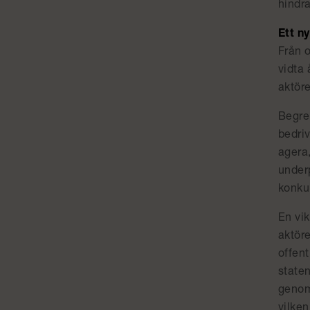
hindra
Ett n
Från 
vidta 
aktör
Begrep
bedriv
agera
underp
konku
En vik
aktöre
offen
staten
genom
vilke