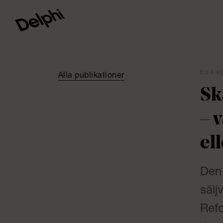
EU & K
Alla publikationer
Sk
– 
el
Den 
sälj
Ref