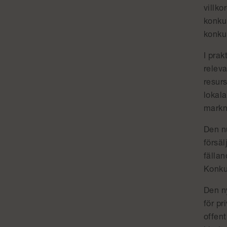
villko
konkur
konku
I prak
relev
resurs
lokala
markna
Den nu
försäl
fällan
Konkur
Den ny
för pr
offent