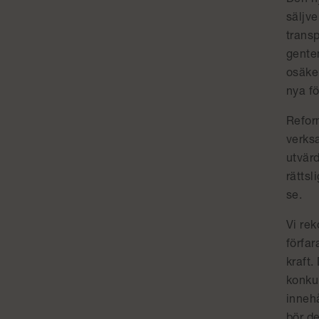
Den ny
säljve
transp
gentem
osäker
nya fö
Refor
verksa
utvärd
rättsl
se.
Vi re
förfar
kraft
konkur
inneh