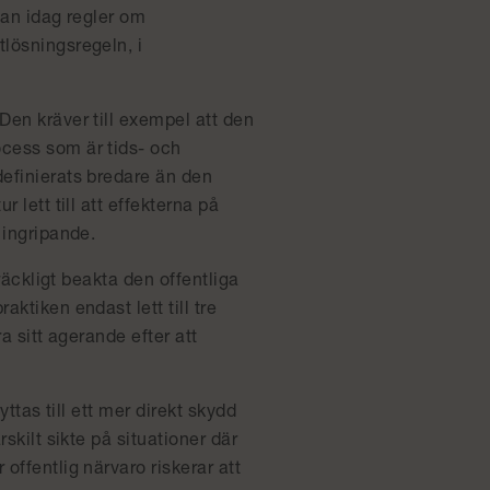
edan idag regler om
tlösningsregeln, i
Den kräver till exempel att den
ocess som är tids- och
definierats bredare än den
 lett till att effekterna på
 ingripande.
lräckligt beakta den offentliga
ktiken endast lett till tre
ra sitt agerande efter att
yttas till ett mer direkt skydd
skilt sikte på situationer där
offentlig närvaro riskerar att