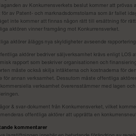
laganden av Konkurrensverkets beslut kommer att prövas av
t för av Patent- och marknadsdomstolarna som är fallet idag
get inte kommer att finnas någon rätt till ersättning för 
tliga aktören vinner framgång mot Konkurrensverket.
tliga aktörer åläggs nya skyldigheter avseende rapportering
fentliga aktörer bedriver säljverksamhet krävs enligt LOS at
misk rapport som beskriver organisationen och finansieri
rten måste också skilja intäkterna och kostnaderna för d
e för annan verksamhet. Dessutom måste offentliga aktörer 
 kommersiella verksamhet överensstämmer med lagen och 
deringen.
frågor & svar-dokument från Konkurrensverket, vilket kommer
menderas offentliga aktörer att upprätta en konkurrensneutr
tande kommentarer