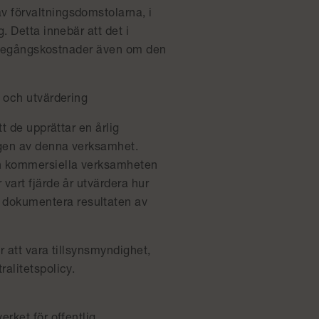
 förvaltningsdomstolarna, i
. Detta innebär att det i
rättegångskostnader även om den
 och utvärdering
t de upprättar en årlig
ngen av denna verksamhet.
en kommersiella verksamheten
vart fjärde år utvärdera hur
dokumentera resultaten av
 att vara tillsynsmyndighet,
alitetspolicy.