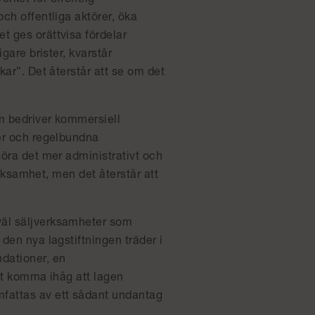
rket för offentlig
och offentliga aktörer, öka
t ges orättvisa fördelar
gare brister, kvarstår
kar”. Det återstår att se om det
om bedriver kommersiell
ter och regelbundna
göra det mer administrativt och
verksamhet, men det återstår att
väl säljverksamheter som
den nya lagstiftningen träder i
dationer, en
att komma ihåg att lagen
fattas av ett sådant undantag