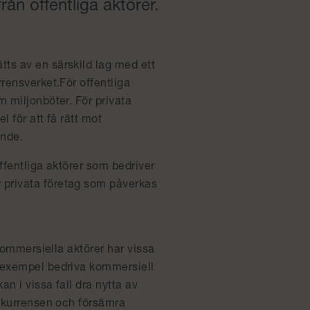
ån offentliga aktörer.
ts av en särskild lag med ett
rensverket.För offentliga
m miljonböter. För privata
l för att få rätt mot
ande.
ffentliga aktörer som bedriver
 privata företag som påverkas
 kommersiella aktörer har vissa
l exempel bedriva kommersiell
n i vissa fall dra nytta av
onkurrensen och försämra