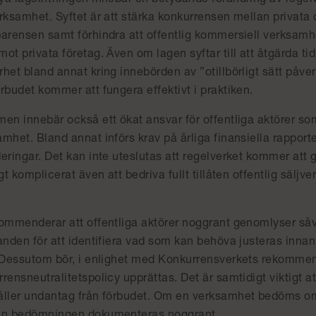
a lagstiftningen innebär en betydande förändring av regelve
rksamhet. Syftet är att stärka konkurrensen mellan privata 
arensen samt förhindra att offentlig kommersiell verksamhe
ot privata företag. Även om lagen syftar till att åtgärda tidi
het bland annat kring innebörden av ”otillbörligt sätt påver
rbudet kommer att fungera effektivt i praktiken.
men innebär också ett ökat ansvar för offentliga aktörer s
mhet. Bland annat införs krav på årliga finansiella rappor
eringar. Det kan inte uteslutas att regelverket kommer att 
igt komplicerat även att bedriva fullt tillåten offentlig sälj
kommenderar att offentliga aktörer noggrant genomlyser så
anden för att identifiera vad som kan behöva justeras innan 
. Dessutom bör, i enlighet med Konkurrensverkets rekommen
rensneutralitetspolicy upprättas. Det är samtidigt viktigt 
åller undantag från förbudet. Om en verksamhet bedöms om