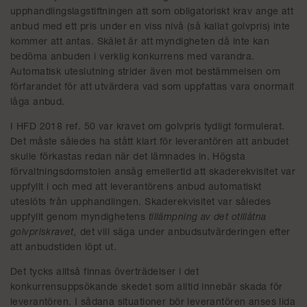
upphandlingslagstiftningen att som obligatoriskt krav ange att
anbud med ett pris under en viss nivå (så kallat golvpris) inte
kommer att antas. Skälet är att myndigheten då inte kan
bedöma anbuden i verklig konkurrens med varandra.
Automatisk uteslutning strider även mot bestämmelsen om
förfarandet för att utvärdera vad som uppfattas vara onormalt
låga anbud.
I HFD 2018 ref. 50 var kravet om golvpris tydligt formulerat.
Det måste således ha stått klart för leverantören att anbudet
skulle förkastas redan när det lämnades in. Högsta
förvaltningsdomstolen ansåg emellertid att skaderekvisitet var
uppfyllt i och med att leverantörens anbud automatiskt
uteslöts från upphandlingen. Skaderekvisitet var således
uppfyllt genom myndighetens
tillämpning av det otillåtna
golvpriskravet,
det vill säga under anbudsutvärderingen efter
att anbudstiden löpt ut.
Det tycks alltså finnas överträdelser i det
konkurrensuppsökande skedet som alltid innebär skada för
leverantören. I sådana situationer bör leverantören anses lida