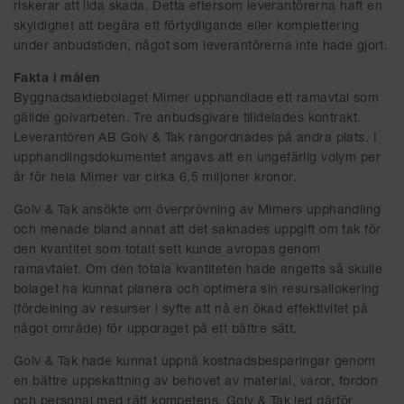
riskerar att lida skada. Detta eftersom leverantörerna haft en
skyldighet att begära ett förtydligande eller komplettering
under anbudstiden, något som leverantörerna inte hade gjort.
Fakta i målen
Byggnadsaktiebolaget Mimer upphandlade ett ramavtal som
gällde golvarbeten. Tre anbudsgivare tilldelades kontrakt.
Leverantören AB Golv & Tak rangordnades på andra plats. I
upphandlingsdokumentet angavs att en ungefärlig volym per
år för hela Mimer var cirka 6,5 miljoner kronor.
Golv & Tak ansökte om överprövning av Mimers upphandling
och menade bland annat att det saknades uppgift om tak för
den kvantitet som totalt sett kunde avropas genom
ramavtalet. Om den totala kvantiteten hade angetts så skulle
bolaget ha kunnat planera och optimera sin resursallokering
(fördelning av resurser i syfte att nå en ökad effektivitet på
något område) för uppdraget på ett bättre sätt.
Golv & Tak hade kunnat uppnå kostnadsbesparingar genom
en bättre uppskattning av behovet av material, varor, fordon
och personal med rätt kompetens. Golv & Tak led därför