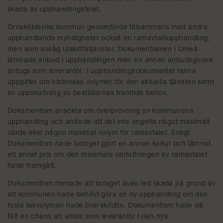
skada av upphandlingsfelet.
Örnsköldsviks kommun genomförde tillsammans med andra
upphandlande myndigheter också en ramavtalsupphandling,
men som avsåg utskriftstjänster. Dokumentismen i Umeå
lämnade anbud i upphandlingen men en annan anbudsgivare
antogs som leverantör. I upphandlingsdokumentet fanns
uppgifter om historiska volymer för den aktuella tjänsten samt
en uppskattning av beställarnas framtida behov.
Dokumentism ansökte om överprövning av kommunens
upphandling och anförde att det inte angetts något maximalt
värde eller någon maximal volym för ramavtalet. Enligt
Dokumentism hade bolaget gjort en annan kalkyl och lämnat
ett annat pris om den maximala omfattningen av ramavtalet
hade framgått.
Dokumentism menade att bolaget även led skada på grund av
att kommunen hade behövt göra en ny upphandling om den
fasta takvolymen hade överskridits. Dokumentism hade då
fått en chans att antas som leverantör i den nya