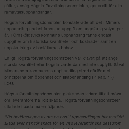
Kravet om att uppge största kvantitet eller högsta värde
gäller, ansåg Högsta förvaltningsdomstolen, generellt för alla
ramavtalsupphandlingar.
Högsta förvaltningsdomstolen konstaterade att det i Mimers
upphandling endast fanns en uppgift om ungefärlig volym per
år. I Örnsköldsviks kommuns upphandling fanns endast
uppgifter om historiska kvantiteter och kostnader samt en
uppskattning av beställarnas behov.
Enligt Högsta förvaltningsdomstolen var kravet på att ange
största kvantitet eller högsta värde därmed inte uppfyllt. Såväl
Mimers som kommunens upphandling stred därför mot
principerna om öppenhet och likabehandling i 4 kap. 1 §
LOU.
Högsta förvaltningsdomstolen gick sedan vidare till att pröva
om leverantörerna lidit skada. Högsta förvaltningsdomstolen
uttalade i båda målen följande:
”Vid bedömningen av om en brist i upphandlingen har medfört
skada eller risk för skada för en viss leverantör ska dessutom