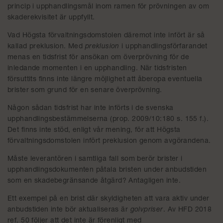
princip i upphandlingsmål inom ramen för prövningen av om
skaderekvisitet är uppfyllt.
Vad Högsta förvaltningsdomstolen däremot inte infört är så
kallad preklusion. Med
preklusion
i upphandlingsförfarandet
menas en tidsfrist för ansökan om överprövning för de
inledande momenten i en upphandling. När tidsfristen
försuttits finns inte längre möjlighet att åberopa eventuella
brister som grund för en senare överprövning.
Någon sådan tidsfrist har inte införts i de svenska
upphandlingsbestämmelserna (prop. 2009/10:180 s. 155 f.).
Det finns inte stöd, enligt vår mening, för att Högsta
förvaltningsdomstolen infört preklusion genom avgörandena.
Måste leverantören i samtliga fall som berör brister i
upphandlingsdokumenten påtala bristen under anbudstiden
som en skadebegränsande åtgärd? Antagligen inte.
Ett exempel på en brist där skyldigheten att vara aktiv under
anbudstiden inte bör aktualiseras är
golvpriser
. Av HFD 2018
ref. 50 följer att det inte är förenligt med