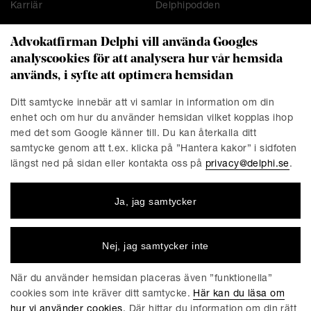
Karriär
Delphipodden
Advokatfirman Delphi vill använda Googles
analyscookies för att analysera hur vår hemsida
KONTAKT
används, i syfte att optimera hemsidan
Stockholm
Malmö
Ditt samtycke innebär att vi samlar in information om din
Presskontakt
Göteborg
enhet och om hur du använder hemsidan vilket kopplas ihop
Linköping
med det som Google känner till. Du kan återkalla ditt
samtycke genom att t.ex. klicka på ”Hantera kakor” i sidfoten
längst ned på sidan eller kontakta oss på
privacy@delphi.se
.
FÖRETAGET
Ja, jag samtycker
Advokatfirman Delphi är en progressiv affärsjuridisk
advokatbyrå med erkända specialister inom de flesta av
affärsjuridikens områden. Vi är totalt cirka 220 medarbetare,
Nej, jag samtycker inte
varav ungefär 150 jurister. Våra kontor finns i Stockholm,
Göteborg, Malmö och Linköping.
När du använder hemsidan placeras även ”funktionella”
cookies som inte kräver ditt samtycke.
Här kan du läsa om
hur vi använder cookies.
Där hittar du information om din rätt