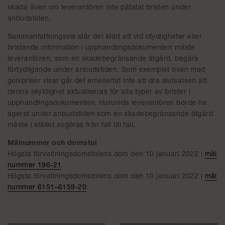
skada även om leverantören inte påtalat bristen under
anbudstiden.
Sammanfattningsvis står det klart att vid otydligheter eller
bristande information i upphandlingsdokumenten måste
leverantören, som en skadebegränsande åtgärd, begära
förtydligande under anbudstiden. Som exemplet ovan med
golvpriser visar går det emellertid inte att dra slutsatsen att
denna skyldighet aktualiseras för alla typer av brister i
upphandlingsdokumenten. Huruvida leverantören borde ha
agerat under anbudstiden som en skadebegränsande åtgärd
måste i stället avgöras från fall till fall.
Målnummer och domstol
Högsta förvaltningsdomstolens dom den 10 januari 2022 i
mål
nummer 196-21
.
Högsta förvaltningsdomstolens dom den 10 januari 2022 i
mål
nummer 6151–6159-20
.