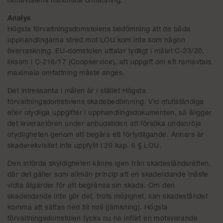
ramavtalens maximala omfattning.
Analys
Högsta förvaltningsdomstolens bedömning att de båda
upphandlingarna stred mot LOU kom inte som någon
överraskning. EU-domstolen uttalar tydligt i målet C-23/20,
liksom i C-216/17 (Coopservice), att uppgift om ett ramavtals
maximala omfattning måste anges.
Det intressanta i målen är i stället Högsta
förvaltningsdomstolens skadebedömning. Vid ofullständiga
eller otydliga uppgifter i upphandlingsdokumenten, så åligger
det leverantören under anbudstiden att försöka undanröja
otydligheten genom att begära ett förtydligande. Annars är
skaderekvisitet inte uppfyllt i 20 kap. 6 § LOU.
Den införda skyldigheten känns igen från skadeståndsrätten,
där det gäller som allmän princip att en skadelidande måste
vidta åtgärder för att begränsa sin skada. Om den
skadelidande inte gör det, trots möjlighet, kan skadeståndet
komma att sättas ned till noll (jämkning). Högsta
förvaltningsdomstolen tycks nu ha infört en motsvarande