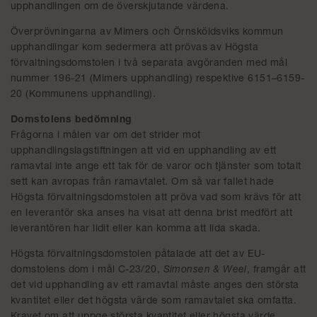
upphandlingen om de överskjutande värdena.
Överprövningarna av Mimers och Örnsköldsviks kommun
upphandlingar kom sedermera att prövas av Högsta
förvaltningsdomstolen i två separata avgöranden med mål
nummer 196-21 (Mimers upphandling) respektive 6151–6159-
20 (Kommunens upphandling).
Domstolens bedömning
Frågorna i målen var om det strider mot
upphandlingslagstiftningen att vid en upphandling av ett
ramavtal inte ange ett tak för de varor och tjänster som totalt
sett kan avropas från ramavtalet. Om så var fallet hade
Högsta förvaltningsdomstolen att pröva vad som krävs för att
en leverantör ska anses ha visat att denna brist medfört att
leverantören har lidit eller kan komma att lida skada.
Högsta förvaltningsdomstolen påtalade att det av EU-
domstolens dom i mål C-23/20,
Simonsen & Weel
, framgår att
det vid upphandling av ett ramavtal måste anges den största
kvantitet eller det högsta värde som ramavtalet ska omfatta.