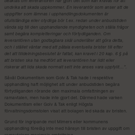
beaktas om leverantören har gjort det som kan krävas för att
undvika att skada uppkommer. En leverantör som anser att de
uppgifter som lämnas i upphandlingsdokumenten är
ofullständiga eller otydliga bör t.ex. redan under anbudstiden
vända sig till den upphandlande myndigheten och ställa frågor
samt begära kompletteringar och förtydliganden. Om
leverantören utan godtagbara skäl underlåter att göra detta,
och i stället väntar med att påtala eventuella brister till efter
det att tilldelningsbeslutet är fattat, kan kravet i 20 kap. 6 § på
att bristen ska ha medfört att leverantören har lidit eller
riskerar att lida skada normalt sett inte anses vara uppfyllt…”.
Såväl Dokumentism som Golv & Tak hade i respektive
upphandling haft möjlighet att under anbudstiden begära
förtydliganden rörande den maximala omfattningen av
ramavtalen, men hade inte gjort det. Därmed hade varken
Dokumentism eller Golv & Tak enligt Högsta
förvaltningsdomstolen visat att bolagen led skada av bristen.
Grund för ingripande mot Mimers eller kommunens
upphandling förelåg inte med hänsyn till bristen av uppgift om