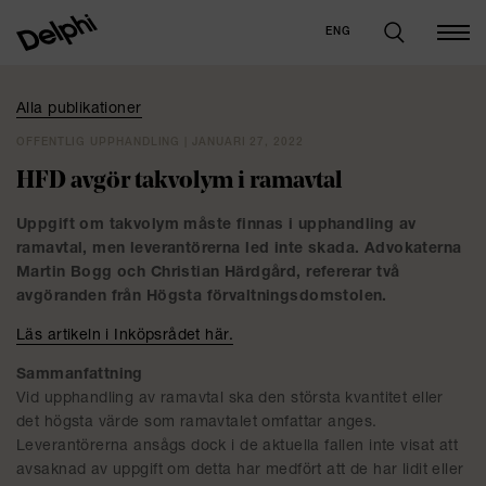
ENG
Alla publikationer
OFFENTLIG UPPHANDLING | JANUARI 27, 2022
HFD avgör takvolym i ramavtal
Uppgift om takvolym måste finnas i upphandling av
ramavtal, men leverantörerna led inte skada. Advokaterna
Martin Bogg och Christian Härdgård, refererar två
avgöranden från Högsta förvaltningsdomstolen.
Läs artikeln i Inköpsrådet här.
Sammanfattning
Vid upphandling av ramavtal ska den största kvantitet eller
det högsta värde som ramavtalet omfattar anges.
Leverantörerna ansågs dock i de aktuella fallen inte visat att
avsaknad av uppgift om detta har medfört att de har lidit eller