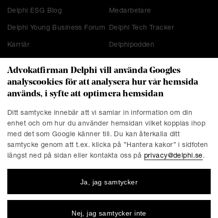
Delphi ESG Blog
Medarbetare
Delphi Young Business Forum
Delphi Tech Tracker
Karriär
Delphipodden
Advokatfirman Delphi vill använda Googles
analyscookies för att analysera hur vår hemsida
KONTAKT
används, i syfte att optimera hemsidan
Stockholm
Malmö
Ditt samtycke innebär att vi samlar in information om din
Presskontakt
Göteborg
enhet och om hur du använder hemsidan vilket kopplas ihop
Linköping
med det som Google känner till. Du kan återkalla ditt
samtycke genom att t.ex. klicka på ”Hantera kakor” i sidfoten
längst ned på sidan eller kontakta oss på
privacy@delphi.se
.
FÖRETAGET
Ja, jag samtycker
Advokatfirman Delphi är en progressiv affärsjuridisk
advokatbyrå med erkända specialister inom de flesta av
affärsjuridikens områden. Vi är totalt cirka 220 medarbetare,
Nej, jag samtycker inte
varav ungefär 150 jurister. Våra kontor finns i Stockholm,