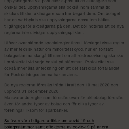
upplysningarna via post eller e-post till de aktieägare som
önskar det. Upplysningarna ska också inom samma tid
skickas till den aktieägare som har begärt dem. Om bolaget
har en webbplats ska upplysningarna dessutom hållas
tillgängliga för aktieägarna på den. Det bör noteras att de nya
reglerna inte utvidgar upplysningsplikten.
Utöver ovanstående specialregler finns i förslaget vissa regler
av mer teknisk natur om minoritetsskydd, hur en fortsatt
bolagsstämma ska gå till samt om att röstredovisning ska ske
i protokollet vid varje beslut på stämman. Protokollet ska
också innehålla anteckning om att det särskilda förfarandet
för Poströstningsstämma har använts.
De nya reglerna föreslås träda i kraft den 18 maj 2020 och
upphöra 31 december 2020.
Motsvarande regler som föreslås ovan för aktiebolag föreslås
även för andra typer av bolag och för olika typer av
föreningar liksom för sparbanker.
Se även våra tidigare artiklar om covid-19 och
bolagsstämmor samt effekterna av covid-19 på andra