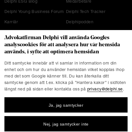
Delphi ESG Blog
Medarbetare
Delphi Young Business Forum
Delphi Tech Tracker
Karriär
Delphipodden
Advokatfirman Delphi vill använda Googles
analyscookies för att analysera hur vår hemsida
KONTAKT
används, i syfte att optimera hemsidan
Stockholm
Malmö
Ditt samtycke innebär att vi samlar in information om din
Presskontakt
Göteborg
enhet och om hur du använder hemsidan vilket kopplas ihop
Linköping
med det som Google känner till. Du kan återkalla ditt
samtycke genom att t.ex. klicka på ”Hantera kakor” i sidfoten
längst ned på sidan eller kontakta oss på
privacy@delphi.se
.
FÖRETAGET
Ja, jag samtycker
Advokatfirman Delphi är en progressiv affärsjuridisk
advokatbyrå med erkända specialister inom de flesta av
affärsjuridikens områden. Vi är totalt cirka 220 medarbetare,
Nej, jag samtycker inte
varav ungefär 150 jurister. Våra kontor finns i Stockholm,