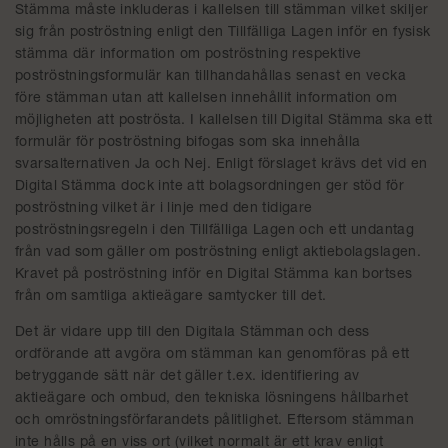
Stämma måste inkluderas i kallelsen till stämman vilket skiljer
sig från poströstning enligt den Tillfälliga Lagen inför en fysisk
stämma där information om poströstning respektive
poströstningsformulär kan tillhandahållas senast en vecka
före stämman utan att kallelsen innehållit information om
möjligheten att poströsta. I kallelsen till Digital Stämma ska ett
formulär för poströstning bifogas som ska innehålla
svarsalternativen Ja och Nej. Enligt förslaget krävs det vid en
Digital Stämma dock inte att bolagsordningen ger stöd för
poströstning vilket är i linje med den tidigare
poströstningsregeln i den Tillfälliga Lagen och ett undantag
från vad som gäller om poströstning enligt aktiebolagslagen.
Kravet på poströstning inför en Digital Stämma kan bortses
från om samtliga aktieägare samtycker till det.
Det är vidare upp till den Digitala Stämman och dess
ordförande att avgöra om stämman kan genomföras på ett
betryggande sätt när det gäller t.ex. identifiering av
aktieägare och ombud, den tekniska lösningens hållbarhet
och omröstningsförfarandets pålitlighet. Eftersom stämman
inte hålls på en viss ort (vilket normalt är ett krav enligt