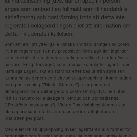
fullmaktsinsamling (dvs. där en specifik person
anges som ombud i en fullmakt som tillhandahålls
aktieägarna) och poströstning trots att detta inte
reglerats i bolagsordningen eller att information om
detta inkluderats i kallelsen.
Som ett led i att ytterligare minska smittspridningen av covid-
19 har regeringen i en ny proposition föreslagit fler åtgärder
som innebär att en stämma ska kunna hållas helt utan fysisk
närvaro. Enligt förslaget, som innebär kompletteringar till den
Tillfälliga Lagen, ska en stämma efter beslut från styrelsen
kunna hållas genom en elektronisk uppkoppling i kombination
med poströstning (”Digital Stämma”) eller genom att
aktieägarna bara deltar genom poströstning, dvs. helt utan
rätt till närvaro för aktieägare, ombud och utomstående
(”Poströstningsstämma”). Vid en Poströstningsstämma ska
aktieägare kunna ta tillvara även andra rättigheter än
rösträtten per post.
Med elektronisk uppkoppling avser lagstiftaren alla former för
behandling och överföring av data via ledningar, optisk teknik,