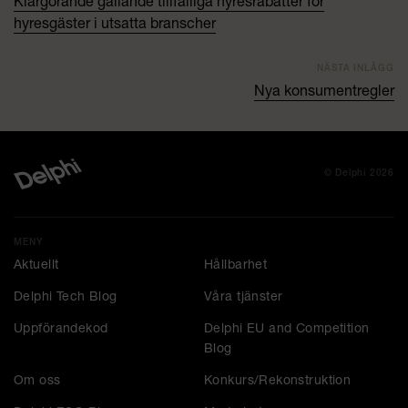
Klargörande gällande tillfälliga hyresrabatter för
hyresgäster i utsatta branscher
NÄSTA INLÄGG
Nya konsumentregler
© Delphi 2026
MENY
Aktuellt
Hållbarhet
Delphi Tech Blog
Våra tjänster
Uppförandekod
Delphi EU and Competition
Blog
Om oss
Konkurs/Rekonstruktion