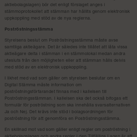
aktiebolagslagen) bör det enligt förslaget anges i
stämmoprotokollet att stämman har hållits genom elektronisk
uppkoppling med stöd av de nya reglerna.
Poströstningsstämma
Styrelsens beslut om Poströstningsstämma måste avse
samtliga aktieägare. Det är således inte tillåtet att låta vissa
aktieägare delta i stämman i en stämmolokal medan andra
utesluts från den möjligheten eller att stämman hålls delvis
med stöd av en elektronisk uppkoppling.
I likhet med vad som gäller om styrelsen beslutar om en
Digital Stämma måste information om
poströstningsförfarandet finnas med i kallelsen till
Poströstningsstämman. I kallelsen ska det också bifogas ett
formulär för poströstning som ska innehålla svarsalternativen
Ja och Nej. Det krävs inte stöd i bolagsordningen för
poströstning för att genomföra en Poströstningsstämma.
En skillnad mot vad som gäller enligt regler om poströstning i
aktiebolagslagen och andra regler i den Tillfälliga Lagen är att