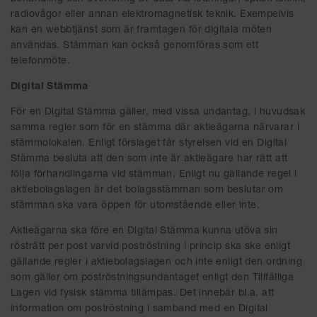
radiovågor eller annan elektromagnetisk teknik. Exempelvis
kan en webbtjänst som är framtagen för digitala möten
användas. Stämman kan också genomföras som ett
telefonmöte.
Digital Stämma
För en Digital Stämma gäller, med vissa undantag, i huvudsak
samma regler som för en stämma där aktieägarna närvarar i
stämmolokalen. Enligt förslaget får styrelsen vid en Digital
Stämma besluta att den som inte är aktieägare har rätt att
följa förhandlingarna vid stämman. Enligt nu gällande regel i
aktiebolagslagen är det bolagsstämman som beslutar om
stämman ska vara öppen för utomstående eller inte.
Aktieägarna ska före en Digital Stämma kunna utöva sin
rösträtt per post varvid poströstning i princip ska ske enligt
gällande regler i aktiebolagslagen och inte enligt den ordning
som gäller om poströstningsundantaget enligt den Tillfälliga
Lagen vid fysisk stämma tillämpas. Det innebär bl.a. att
information om poströstning i samband med en Digital