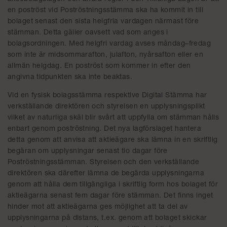
en poströst vid Poströstningsstämma ska ha kommit in till
bolaget senast den sista helgfria vardagen närmast före
stämman. Detta gäller oavsett vad som anges i
bolagsordningen. Med helgfri vardag avses måndag–fredag
som inte är midsommarafton, julafton, nyårsafton eller en
allmän helgdag. En poströst som kommer in efter den
angivna tidpunkten ska inte beaktas.
Vid en fysisk bolagsstämma respektive Digital Stämma har
verkställande direktören och styrelsen en upplysningsplikt
vilket av naturliga skäl blir svårt att uppfylla om stämman hålls
enbart genom poströstning. Det nya lagförslaget hantera
detta genom att anvisa att aktieägare ska lämna in en skriftlig
begäran om upplysningar senast tio dagar före
Poströstningsstämman. Styrelsen och den verkställande
direktören ska därefter lämna de begärda upplysningarna
genom att hålla dem tillgängliga i skriftlig form hos bolaget för
aktieägarna senast fem dagar före stämman. Det finns inget
hinder mot att aktieägarna ges möjlighet att ta del av
upplysningarna på distans, t.ex. genom att bolaget skickar