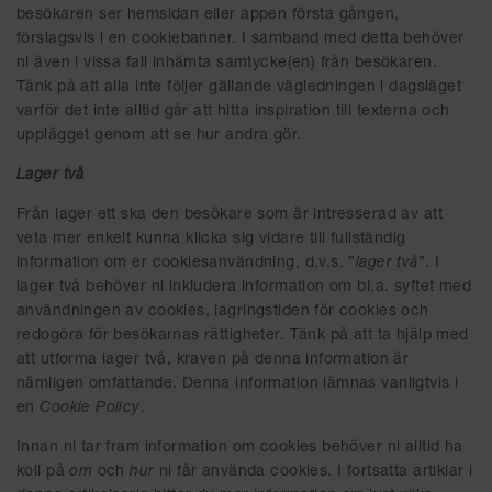
besökaren ser hemsidan eller appen första gången,
förslagsvis i en cookiebanner. I samband med detta behöver
ni även i vissa fall inhämta samtycke(en) från besökaren.
Tänk på att alla inte följer gällande vägledningen i dagsläget
varför det inte alltid går att hitta inspiration till texterna och
upplägget genom att se hur andra gör.
Lager två
Från lager ett ska den besökare som är intresserad av att
veta mer enkelt kunna klicka sig vidare till fullständig
information om er cookiesanvändning, d.v.s. ”
lager två
”. I
lager två behöver ni inkludera information om bl.a. syftet med
användningen av cookies, lagringstiden för cookies och
redogöra för besökarnas rättigheter. Tänk på att ta hjälp med
att utforma lager två, kraven på denna information är
nämligen omfattande. Denna information lämnas vanligtvis i
en
Cookie Policy
.
Innan ni tar fram information om cookies behöver ni alltid ha
koll på
om
och
hur
ni får använda cookies. I fortsatta artiklar i