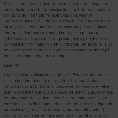
Det finns en mängd saker att tänka på vid utformningen av
dessa texter, särskilt hur besökaren i praktiken kan uppfatta
och ta till sig informationen samt var olika typer av
information placeras. Ofta kan det även vara relevant att ha
olika typer av första information (”
lager ett
”), t.ex. särskild
information i en cookiebanner, information om analys i
nyhetsbrev vid knappen för att prenumerera på nyhetsbrev
och särskild information vid en kundportal. Det är därför alltid
att rekommendera att göra en riktig granskning av flödet på
hemsidan/appen innan publicering.
Lager ett
I lager ett ska besökaren ges en tydlig överblick av den mest
relevanta informationen, ni ska särskilt lyfta upp sådan
behandling som får störst konsekvenser för besökaren eller
som kan framstå som överraskande för denne. Därutöver ska
det första lagret helst även innehålla information om syftet
med cookiesanvändningen, identiteten på den ansvarige och
en beskrivning av besökarens/användarens rättigheter. I
många fall bör lager ett-informationen finnas tillgänglig när