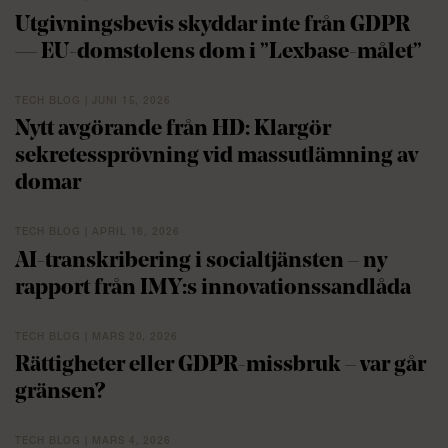
Utgivningsbevis skyddar inte från GDPR
— EU-domstolens dom i ”Lexbase-målet”
TECH BLOG | JUNI 15, 2026
Nytt avgörande från HD: Klargör
sekretessprövning vid massutlämning av
domar
TECH BLOG | APRIL 16, 2026
AI-transkribering i socialtjänsten – ny
rapport från IMY:s innovationssandlåda
TECH BLOG | MARS 20, 2026
Rättigheter eller GDPR-missbruk – var går
gränsen?
TECH BLOG | MARS 4, 2026