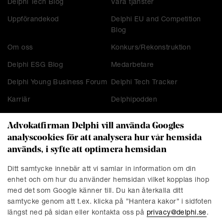
Delphi Tech Blog
Våra tjänster
Uppförandekod
Delphi EU and Competition
Blog
Om oss
Konkurs/Rekonstruktion
Delphi ESG Blog
Medarbetare
Delphi Young Business Forum
Delphi Tech Tracker
Karriär
Delphipodden
Advokatfirman Delphi vill använda Googles
analyscookies för att analysera hur vår hemsida
KONTAKT
används, i syfte att optimera hemsidan
Stockholm
Malmö
Ditt samtycke innebär att vi samlar in information om din
Presskontakt
Göteborg
enhet och om hur du använder hemsidan vilket kopplas ihop
Linköping
med det som Google känner till. Du kan återkalla ditt
samtycke genom att t.ex. klicka på ”Hantera kakor” i sidfoten
längst ned på sidan eller kontakta oss på
privacy@delphi.se
.