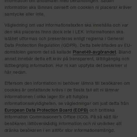
information om ändamålet med behandlingen. Sådan
information ska lämnas oavsett om cookien ni placerar kräver
samtycke eller inte.
Vägledning om
vad
informationstexten ska innehålla och
var
den ska placeras finns dock inte i LEK. Informationen ska
istället utformas och presenteras enligt reglerna i General
Data Protection Regulation (GDPR). Detta bekräftades av EU-
domstolen genom det så kallade
Planet49-avgörandet
. Bland
annat innebär detta ett krav på transparent, lättillgänglig och
lättbegriplig information. Hur ni kan uppfylla det beskriver vi
här nedan.
Eftersom den information ni behöver lämna till besökaren om
cookies är omfattande krävs i de flesta fall att ni lämnar
informationen i olika lager för att fullgöra
informationsskyldigheten, se vägledningar om just detta från
European Data Protection Board (EDPB)
och brittiska
Information Commissioner’s Office (ICO). På så sätt får
besökaren lättöverskådlig information och ni undviker att
dränka besökaren i en alltför stor informationsmängd.