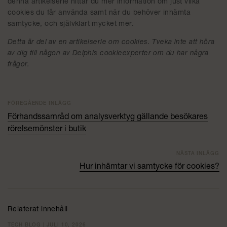
denna artikelserie hittar du mer information om just vilka
cookies du får använda samt när du behöver inhämta
samtycke, och självklart mycket mer.
Detta är del av en artikelserie om cookies. Tveka inte att höra
av dig till någon av Delphis cookieexperter om du har några
frågor.
FÖREGÅENDE INLÄGG
Förhandssamråd om analysverktyg gällande besökares
rörelsemönster i butik
NÄSTA INLÄGG
Hur inhämtar vi samtycke för cookies?
Relaterat innehåll
TECH BLOG | JULI 10, 2026