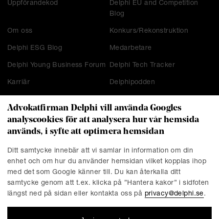
Uppförandekod
Delphi EU and Competition
Blog
Om oss
Konkurs/Rekonstruktion
Delphi ESG Blog
Medarbetare
Delphi Young Business Forum
Delphi Tech Tracker
Karriär
Delphipodden
Advokatfirman Delphi vill använda Googles
analyscookies för att analysera hur vår hemsida
KONTAKT
används, i syfte att optimera hemsidan
Stockholm
Malmö
Ditt samtycke innebär att vi samlar in information om din
Presskontakt
Göteborg
enhet och om hur du använder hemsidan vilket kopplas ihop
Linköping
med det som Google känner till. Du kan återkalla ditt
samtycke genom att t.ex. klicka på ”Hantera kakor” i sidfoten
längst ned på sidan eller kontakta oss på
privacy@delphi.se
.
FÖRETAGET