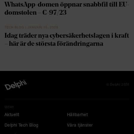
WhatsApp-domen öppnar snabbfil till EU-
domstolen – C-97/23
TECH BLOG | JANUARI 15, 2026
Idag träder nya cybersäkerhetslagen i kraft
– här är de största förändringarna
© Delphi 2026
MENY
Aktuellt
Hållbarhet
Delphi Tech Blog
Våra tjänster