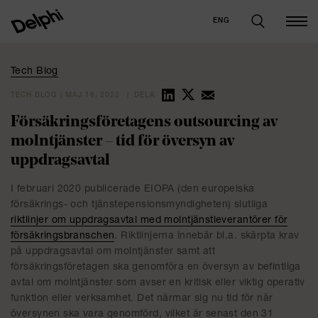
ENG
Tech Blog
TECH BLOG | MAJ 16, 2022
DELA
Försäkringsföretagens outsourcing av
molntjänster – tid för översyn av
uppdragsavtal
I februari 2020 publicerade EIOPA (den europeiska
försäkrings- och tjänstepensionsmyndigheten) slutliga
riktlinjer om uppdragsavtal med molntjänstleverantörer för
försäkringsbranschen
. Riktlinjerna innebär bl.a. skärpta krav
på uppdragsavtal om molntjänster samt att
försäkringsföretagen ska genomföra en översyn av befintliga
avtal om molntjänster som avser en kritisk eller viktig operativ
funktion eller verksamhet. Det närmar sig nu tid för när
översynen ska vara genomförd, vilket är senast den 31