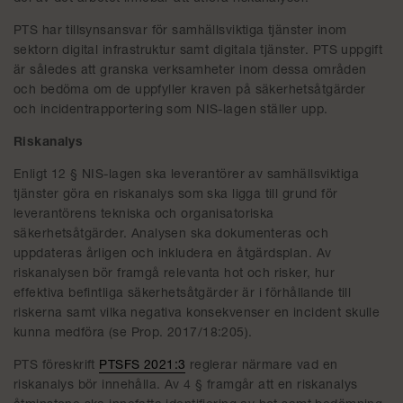
PTS har tillsynsansvar för samhällsviktiga tjänster inom
sektorn digital infrastruktur samt digitala tjänster. PTS uppgift
är således att granska verksamheter inom dessa områden
och bedöma om de uppfyller kraven på säkerhetsåtgärder
och incidentrapportering som NIS-lagen ställer upp.
Riskanalys
Enligt 12 § NIS-lagen ska leverantörer av samhällsviktiga
tjänster göra en riskanalys som ska ligga till grund för
leverantörens tekniska och organisatoriska
säkerhetsåtgärder. Analysen ska dokumenteras och
uppdateras årligen och inkludera en åtgärdsplan. Av
riskanalysen bör framgå relevanta hot och risker, hur
effektiva befintliga säkerhetsåtgärder är i förhållande till
riskerna samt vilka negativa konsekvenser en incident skulle
kunna medföra (se Prop. 2017/18:205).
PTS föreskrift
PTSFS 2021:3
reglerar närmare vad en
riskanalys bör innehålla. Av 4 § framgår att en riskanalys