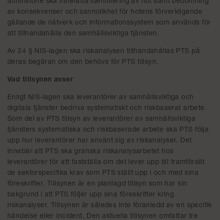
åtminstone ska innefatta identifiering av hot samt bedömning
av konsekvenser och sannolikhet för hotens förverkligande
gällande de nätverk och informationssystem som används för
att tillhandahålla den samhällsviktiga tjänsten.
Av 24 § NIS-lagen ska riskanalysen tillhandahållas PTS på
deras begäran om den behövs för PTS tillsyn.
Vad tillsynen avser
Enligt NIS-lagen ska leverantörer av samhällsviktiga och
digitala tjänster bedriva systematiskt och riskbaserat arbete.
Som del av PTS tillsyn av leverantörer av samhällsviktiga
tjänsters systematiska och riskbaserade arbete ska PTS följa
upp hur leverantörer har använt sig av riskanalyser. Det
innebär att PTS ska granska riskanalysarbetet hos
leverantörer för att fastställa om det lever upp till framförallt
de sektorspecifika krav som PTS ställt upp i och med sina
föreskrifter. Tillsynen är en planlagd tillsyn som har sin
bakgrund i att PTS följer upp sina föreskrifter kring
riskanalyser. Tillsynen är således inte föranledd av en specifik
händelse eller incident. Den aktuella tillsynen omfattar tre