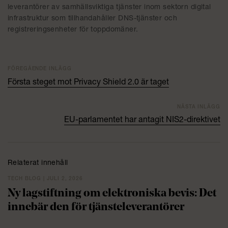
leverantörer av samhällsviktiga tjänster inom sektorn digital
infrastruktur som tillhandahåller DNS-tjänster och
registreringsenheter för toppdomäner.
FÖREGÅENDE INLÄGG
Första steget mot Privacy Shield 2.0 är taget
NÄSTA INLÄGG
EU-parlamentet har antagit NIS2-direktivet
Relaterat innehåll
TECH BLOG | JULI 2, 2026
Ny lagstiftning om elektroniska bevis: Det
innebär den för tjänsteleverantörer