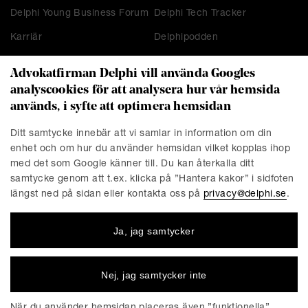
Delphi Young Business Forum
Delphi Tech Tracker
Karriär
Delphipodden
Advokatfirman Delphi vill använda Googles
analyscookies för att analysera hur vår hemsida
KONTAKT
används, i syfte att optimera hemsidan
Stockholm
Malmö
Ditt samtycke innebär att vi samlar in information om din
Presskontakt
Göteborg
enhet och om hur du använder hemsidan vilket kopplas ihop
Linköping
med det som Google känner till. Du kan återkalla ditt
samtycke genom att t.ex. klicka på ”Hantera kakor” i sidfoten
längst ned på sidan eller kontakta oss på
privacy@delphi.se
.
FÖRETAGET
Ja, jag samtycker
Advokatfirman Delphi är en progressiv affärsjuridisk
advokatbyrå med erkända specialister inom de flesta av
affärsjuridikens områden. Vi är totalt cirka 220 medarbetare,
Nej, jag samtycker inte
varav ungefär 150 jurister. Våra kontor finns i Stockholm,
Göteborg, Malmö och Linköping.