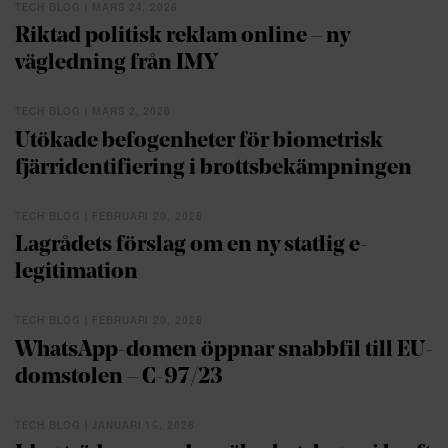
TECH BLOG | MARS 24, 2026
Riktad politisk reklam online – ny
vägledning från IMY
TECH BLOG | MARS 2, 2026
Utökade befogenheter för biometrisk
fjärridentifiering i brottsbekämpningen
TECH BLOG | FEBRUARI 20, 2026
Lagrådets förslag om en ny statlig e-
legitimation
TECH BLOG | FEBRUARI 20, 2026
WhatsApp-domen öppnar snabbfil till EU-
domstolen – C-97/23
TECH BLOG | JANUARI 15, 2026