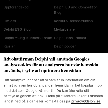
Uppförandekod
Delphi EU and Competition
Blog
Om oss
Konkurs/Rekonstruktion
Delphi ESG Blog
Medarbetare
Delphi Young Business Forum
Delphi Tech Tracker
Karriär
Delphipodden
Advokatfirman Delphi vill använda Googles
analyscookies för att analysera hur vår hemsida
KONTAKT
används, i syfte att optimera hemsidan
Stockholm
Malmö
Ditt samtycke innebär att vi samlar in information om din
Presskontakt
Göteborg
enhet och om hur du använder hemsidan vilket kopplas ihop
Linköping
med det som Google känner till. Du kan återkalla ditt
samtycke genom att t.ex. klicka på ”Hantera kakor” i sidfoten
längst ned på sidan eller kontakta oss på
privacy@delphi.se
.