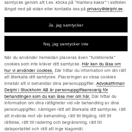
samtycke genom att t.ex. klicka på ”Hantera kakor” i sidfoten
Idag (15 januari 2026) träder den nya cybersäkerhetslagen i
längst ned på sidan eller kontakta oss på
privacy@delphi.se
.
kraft och implementerar EU:s cybersäkerhetsdirektiv NIS2 i
svensk rätt. Det nya regelverket innebär skärpta krav på
Ja, jag samtycker
verksamheter att skydda sig mot säkerhetsrisker. I det här
inlägget redogör vi för de viktigaste förändringarna som det
nya...
Nej, jag samtycker inte
Läs mer
När du använder hemsidan placeras även ”funktionella”
cookies som inte kräver ditt samtycke.
Här kan du läsa om
hur vi använder cookies.
Där hittar du information om din rätt
TECH BLOG | NOVEMBER 19, 2025
att återkalla ditt samtycke. Placeringen av vissa cookies
Förenklingar i GDPR och lättnader kring
innebär att vi behandlar dina personuppgifter.
Advokatfirman
AI-utveckling! Läste du verkligen rätt,
Delphi i Stockholm AB är personuppgiftsansvarig för
behandlingen som du kan läsa mer om här.
Där hittar du
kanske du tänker?
information om dina rättigheter vid vår behandling av dina
personuppgifter, nämligen rätt att återkalla ditt samtycke, rätt
Rykande färskt: EU-kommissionen föreslår förändringar och
att invända mot vår behandling, rätt till tillgång, rätt till
förenklingar i dagens digitala regelverk! Den 19 november
rättelse, rätt till radering och begränsning, rätt till
kom EU-kommissionens nya förslag till en ”Digital Omnibus”,
dataportalitet och rätt att inge klagomål.
som i korthet är förslag på omfattande förändringar till