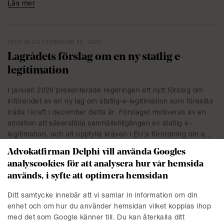
Läs mer
TECH BLOG | FEBRUARI 20, 2026
Lagrådets förslag om en ny statlig e-
legitimation
I januari 2026 presenterade regeringen ett nytt förslag om
införandet av en ny lag om statlig-e-legitimation som föreslås
träda i kraft i december detta år. Förslaget motiveras av en
ambition att säkerställa samhällstillgången av statlig e-
legitimation, och att uppfylla kraven i EU:s förordning om e...
Advokatfirman Delphi vill använda Googles
Läs mer
analyscookies för att analysera hur vår hemsida
används, i syfte att optimera hemsidan
TECH BLOG | JANUARI 15, 2026
Ditt samtycke innebär att vi samlar in information om din
Idag träder nya cybersäkerhetslagen i kraft
enhet och om hur du använder hemsidan vilket kopplas ihop
– här är de största förändringarna
med det som Google känner till. Du kan återkalla ditt