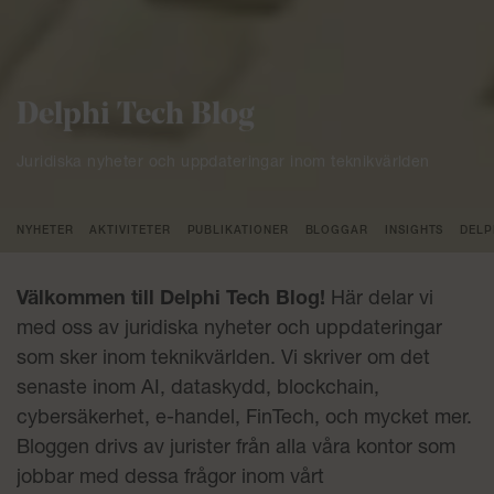
Delphi Tech Blog
Juridiska nyheter och uppdateringar inom teknikvärlden
NYHETER
AKTIVITETER
PUBLIKATIONER
BLOGGAR
INSIGHTS
DELP
Välkommen till Delphi Tech Blog!
Här delar vi
med oss av juridiska nyheter och uppdateringar
som sker inom teknikvärlden. Vi skriver om det
senaste inom AI, dataskydd, blockchain,
cybersäkerhet, e-handel, FinTech, och mycket mer.
Bloggen drivs av jurister från alla våra kontor som
jobbar med dessa frågor inom vårt