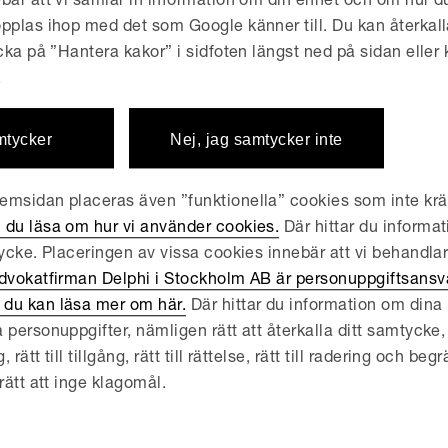
bär att vi samlar in information om din enhet och om hur 
ss- och skiljerättsklubben i Göteborg, PSK
pplas ihop med det som Google känner till. Du kan återkall
lso service-minded… an extraordina
icka på ”Hantera kakor” i sidfoten längst ned på sidan eller
.
mtycker
Nej, jag samtycker inte
msidan placeras även ”funktionella” cookies som inte kräv
 du läsa om hur vi använder cookies.
Där hittar du informat
EDDELANDEN | JULI 6, 2021
tycke. Placeringen av vissa cookies innebär att vi behandla
å nya partners till Delphi 
dvokatfirman Delphi i Stockholm AB är personuppgiftsansva
du kan läsa mer om här.
Där hittar du information om dina r
 personuppgifter, nämligen rätt att återkalla ditt samtycke, 
ATION | FEBRUARI 19, 2020
ätt till tillgång, rätt till rättelse, rätt till radering och begrä
ternational Comparative L
rätt att inge klagomål.
20, Sweden: Litigation & 