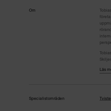
Om
Tobia
företa
uppmä
röran
inter
persp
Tobias
Skilj
Läs m
Specialistområden
Tvist