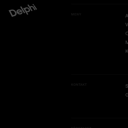
MENY
A
V
M
K
KONTAKT
G