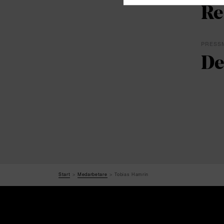
Re
PRESSM
De
Start
Medarbetare
Tobias Hamrin