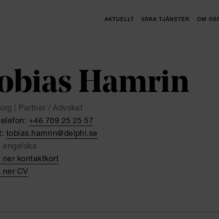
AKTUELLT
VÅRA TJÄNSTER
OM OS
obias Hamrin
org | Partner / Advokat
telefon:
+46 709 25 25 57
t:
tobias.hamrin@delphi.se
:
engelska
 ner kontaktkort
 ner CV