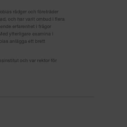
obias rådger och företräder
ad, och har varit ombud i flera
nde erfarenhet i frågor
Med ytterligare examina i
ias anlägga ett brett
sinstitut och var rektor för