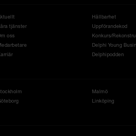
ktuellt
Hållbarhet
åra tjänster
Uppförandekod
Om oss
Konkurs/Rekonstru
edarbetare
Delphi Young Busi
arriär
Delphipodden
Stockholm
Malmö
öteborg
Linköping