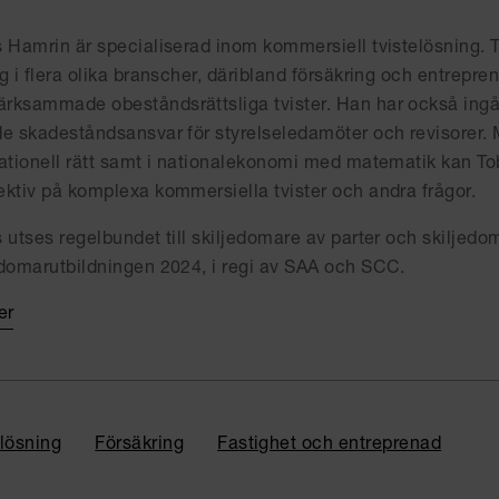
s Hamrin är specialiserad inom kommersiell tvistelösning. T
g i flera olika branscher, däribland försäkring och entrepren
rksammade obeståndsrättsliga tvister. Han har också ingåe
de skadeståndsansvar för styrelseledamöter och revisorer. 
nationell rätt samt i nationalekonomi med matematik kan Tob
ektiv på komplexa kommersiella tvister och andra frågor.
 utses regelbundet till skiljedomare av parter och skiljedom
edomarutbildningen 2024, i regi av SAA och SCC.
er
elösning
Försäkring
Fastighet och entreprenad