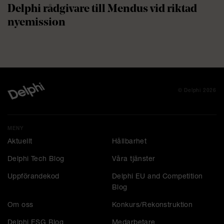
Delphi rådgivare till Mendus vid riktad
nyemission
© Delphi 2026
MENY
Aktuellt
Hållbarhet
Delphi Tech Blog
Våra tjänster
Uppförandekod
Delphi EU and Competition
Blog
Om oss
Konkurs/Rekonstruktion
Delphi ESG Blog
Medarbetare