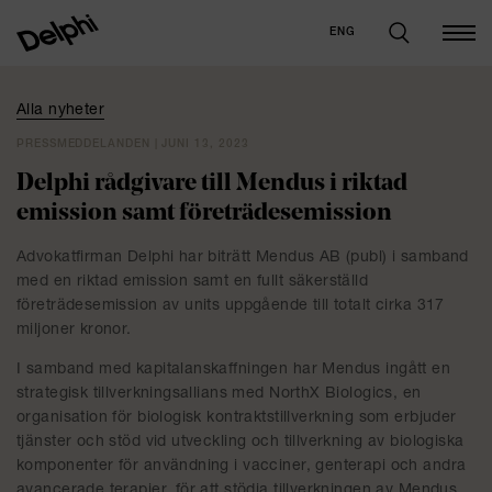
ENG
Alla nyheter
PRESSMEDDELANDEN | JUNI 13, 2023
Delphi rådgivare till Mendus i riktad
emission samt företrädesemission
Advokatfirman Delphi har biträtt Mendus AB (publ) i samband
med en riktad emission samt en fullt säkerställd
företrädesemission av units uppgående till totalt cirka 317
miljoner kronor.
I samband med kapitalanskaffningen har Mendus ingått en
strategisk tillverkningsallians med NorthX Biologics, en
organisation för biologisk kontraktstillverkning som erbjuder
tjänster och stöd vid utveckling och tillverkning av biologiska
komponenter för användning i vacciner, genterapi och andra
avancerade terapier, för att stödja tillverkningen av Mendus