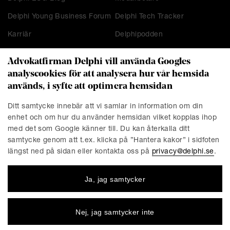
Delphi Young Business Forum
Delphi Tech Tracker
Karriär
Delphipodden
Advokatfirman Delphi vill använda Googles
analyscookies för att analysera hur vår hemsida
KONTAKT
används, i syfte att optimera hemsidan
Stockholm
Malmö
Ditt samtycke innebär att vi samlar in information om din
Presskontakt
Göteborg
enhet och om hur du använder hemsidan vilket kopplas ihop
Linköping
med det som Google känner till. Du kan återkalla ditt
samtycke genom att t.ex. klicka på ”Hantera kakor” i sidfoten
längst ned på sidan eller kontakta oss på
privacy@delphi.se
.
FÖRETAGET
Ja, jag samtycker
Advokatfirman Delphi är en progressiv affärsjuridisk
advokatbyrå med erkända specialister inom de flesta av
affärsjuridikens områden. Vi är totalt cirka 220 medarbetare,
Nej, jag samtycker inte
varav ungefär 150 jurister. Våra kontor finns i Stockholm,
Göteborg, Malmö och Linköping.