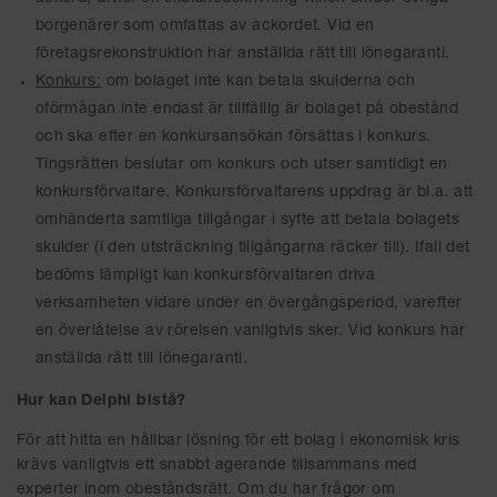
borgenärer som omfattas av ackordet. Vid en
företagsrekonstruktion har anställda rätt till lönegaranti.
Konkurs:
om bolaget inte kan betala skulderna och
oförmågan inte endast är tillfällig är bolaget på obestånd
och ska efter en konkursansökan försättas i konkurs.
Tingsrätten beslutar om konkurs och utser samtidigt en
konkursförvaltare. Konkursförvaltarens uppdrag är bl.a. att
omhänderta samtliga tillgångar i syfte att betala bolagets
skulder (i den utsträckning tillgångarna räcker till). Ifall det
bedöms lämpligt kan konkursförvaltaren driva
verksamheten vidare under en övergångsperiod, varefter
en överlåtelse av rörelsen vanligtvis sker. Vid konkurs har
anställda rätt till lönegaranti.
Hur kan Delphi bistå?
För att hitta en hållbar lösning för ett bolag i ekonomisk kris
krävs vanligtvis ett snabbt agerande tillsammans med
experter inom obeståndsrätt. Om du har frågor om