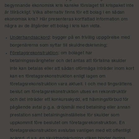
begynnande ekonomisk kris kanske förslaget till krispaket inte
är tillräckligt. Vilka alternativ finns för ett bolag i en sådan
ekonomisk kris? Här presenteras kortfattad information om
några av de åtgärder ett bolag i kris kan vidta.
Underhandsackord
: bygger på en frivillig uppgörelse med
borgenärerna som syftar till skuldnedskrivning;
Företagsrekonstruktion
: om bolaget har
betalningssvårigheter och det antas att förfallna skulder
inte kan betalas eller att sådan oförmåga inträder inom kort
kan en företagsrekonstruktion enligt lagen om
företagsrekonstruktion vara aktuell. I och med tingsrättens
beslut om företagsrekonstruktion utses en rekonstruktör
och det inträder ett konkursskydd, ett hävningsförbud för
pågående avtal p.g.a. dröjsmål med betalning eller annan
prestation samt betalningsinställelse för skulder som
uppkommit före beslutet om företagsrekonstruktion. En
företagsrekonstruktion avslutas vanligen med ett offentligt
ackord, d.v.s. en skuldnedskrivning vilken binder övriga