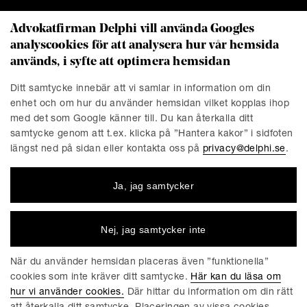
Advokatfirman Delphi vill använda Googles
analyscookies för att analysera hur vår hemsida
KONTAKT
används, i syfte att optimera hemsidan
Stockholm
Malmö
Ditt samtycke innebär att vi samlar in information om din
Presskontakt
Göteborg
enhet och om hur du använder hemsidan vilket kopplas ihop
Linköping
med det som Google känner till. Du kan återkalla ditt
samtycke genom att t.ex. klicka på ”Hantera kakor” i sidfoten
längst ned på sidan eller kontakta oss på
privacy@delphi.se
.
FÖRETAGET
Ja, jag samtycker
Advokatfirman Delphi är en progressiv affärsjuridisk
advokatbyrå med erkända specialister inom de flesta av
affärsjuridikens områden. Vi är totalt cirka 220 medarbetare,
Nej, jag samtycker inte
varav ungefär 150 jurister. Våra kontor finns i Stockholm,
Göteborg, Malmö och Linköping.
När du använder hemsidan placeras även ”funktionella”
cookies som inte kräver ditt samtycke.
Här kan du läsa om
hur vi använder cookies.
Där hittar du information om din rätt