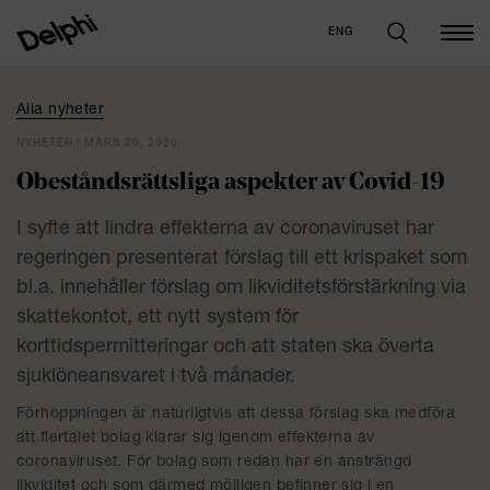
ENG
Alla nyheter
NYHETER | MARS 20, 2020
Obeståndsrättsliga aspekter av Covid-19
I syfte att lindra effekterna av coronaviruset har
regeringen presenterat förslag till ett krispaket som
bl.a. innehåller förslag om likviditetsförstärkning via
skattekontot, ett nytt system för
korttidspermitteringar och att staten ska överta
sjuklöneansvaret i två månader.
Förhoppningen är naturligtvis att dessa förslag ska medföra
att flertalet bolag klarar sig igenom effekterna av
coronaviruset. För bolag som redan har en ansträngd
likviditet och som därmed möjligen befinner sig i en