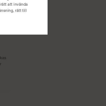
rätt att invända
nsning, rätt till
nkas
r