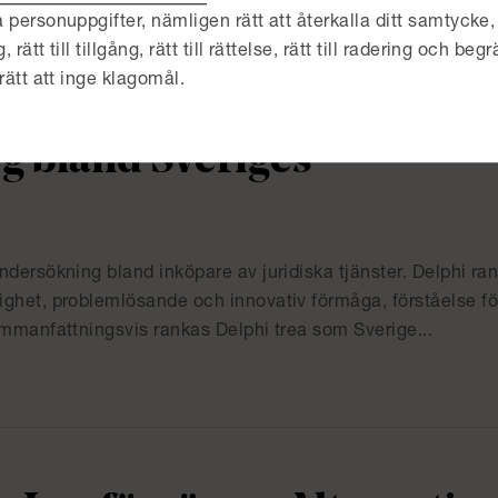
 personuppgifter, nämligen rätt att återkalla ditt samtycke, 
ätt till tillgång, rätt till rättelse, rätt till radering och begrä
rätt att inge klagomål.
yg bland Sveriges
ndersökning bland inköpare av juridiska tjänster. Delphi ra
ighet, problemlösande och innovativ förmåga, förståelse fö
ammanfattningsvis rankas Delphi trea som Sverige...