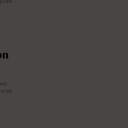
ng Law
on
ent.
 of 83