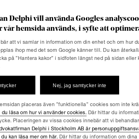
ån Delphi
n Delphi vill använda Googles analyscook
r vår hemsida används, i syfte att optim
bär att vi samlar in information om din enhet och om hur 
pplas ihop med det som Google känner till. Du kan återkall
icka på ”Hantera kakor” i sidfoten längst ned på sidan eller
.
dgivare till Saveur i samba
mtycker
Nej, jag samtycker inte
ormidabel
msidan placeras även ”funktionella” cookies som inte kräv
 du läsa om hur vi använder cookies.
Där hittar du informat
mö AB. Saveur ingår i den europeiska koncernen Savena. S
tycke. Placeringen av vissa cookies innebär att vi behandla
kare och säljare av ingredienser till livsmedelstillverkare
dvokatfirman Delphi i Stockholm AB är personuppgiftsansva
 i samband med dess förvärv av Formidab...
du kan läsa mer om här.
Där hittar du information om dina r