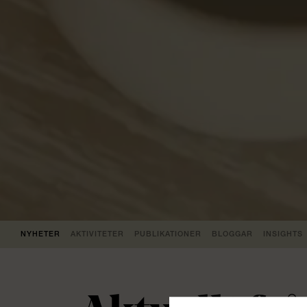
NYHETER
AKTIVITETER
PUBLIKATIONER
BLOGGAR
INSIGHTS