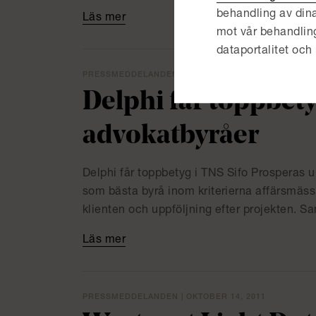
behandling av dina
Läs mer
mot vår behandling, r
dataportalitet och 
PRESSMEDDELANDEN | OKTOBER 20, 2011
Delphi får toppbet
advokatbyråer
Delphi får toppbetyg i TNS Sifo Prosperas u
som bästa byrå inom kriterierna affärsmäss
klienten och uppföljning efter projekten. S
Läs mer
PRESSMEDDELANDEN | OKTOBER 14, 2011