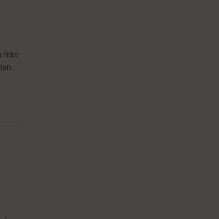
e
 från
 den