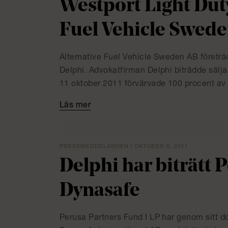
Westport Light Duty
Fuel Vehicle Swed
Alternative Fuel Vehicle Sweden AB föret
Delphi. Advokatfirman Delphi biträdde sälj
11 oktober 2011 förvärvade 100 procent av a
Läs mer
PRESSMEDDELANDEN | OKTOBER 6, 2011
Delphi har biträtt P
Dynasafe
Perusa Partners Fund I LP har genom sitt 