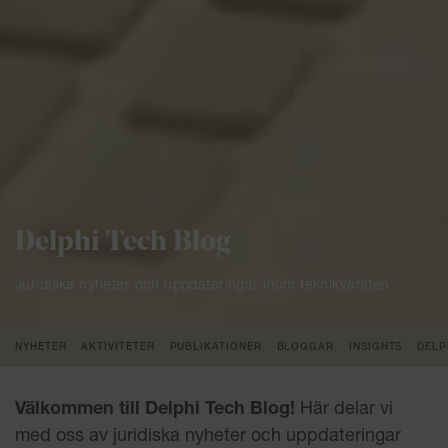
Delphi Tech Blog
Juridiska nyheter och uppdateringar inom teknikvärlden
NYHETER
AKTIVITETER
PUBLIKATIONER
BLOGGAR
INSIGHTS
DELP
Välkommen till Delphi Tech Blog!
Här delar vi
med oss av juridiska nyheter och uppdateringar