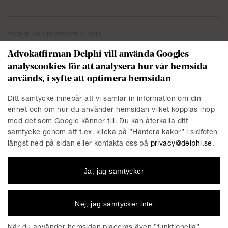
TECH BLOG | DECEMBER 3, 2013
Personuppgiftsbiträdets roll förändras
Advokatfirman Delphi vill använda Googles
analyscookies för att analysera hur vår hemsida
Personuppgiftsbiträde kallas den som behandlar
används, i syfte att optimera hemsidan
personuppgifter för den personuppgiftsansvariges räkning.
Personuppgiftsbiträdet finns alltid utanför den
Ditt samtycke innebär att vi samlar in information om din
personuppgiftsansvariges organisation och relationen dem
enhet och om hur du använder hemsidan vilket kopplas ihop
emellan styrs genom avtal – ett så kallat
med det som Google känner till. Du kan återkalla ditt
personuppgiftsbiträdesavtal. Regleringen kring a...
samtycke genom att t.ex. klicka på ”Hantera kakor” i sidfoten
längst ned på sidan eller kontakta oss på
privacy@delphi.se
.
Läs mer
Ja, jag samtycker
TECH BLOG | NOVEMBER 21, 2013
Välkommen till Delphi Data Protection
Nej, jag samtycker inte
Blog