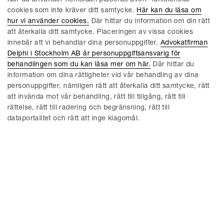
När du använder hemsidan placeras även ”funktionella”
Vi vill börja med att tacka för all den positiva respons som vi
cookies som inte kräver ditt samtycke.
Här kan du läsa om
hittills har fått i samband med lanseringen av bloggen. Vi i
hur vi använder cookies.
Där hittar du information om din rätt
Delphis TMT/IP-grupp följer utvecklingen på
att återkalla ditt samtycke. Placeringen av vissa cookies
dataskyddsområdet noga. När idén väcktes att hitta ett sätt
innebär att vi behandlar dina personuppgifter.
Advokatfirman
att dela med oss av våra reflektioner och samtidigt öppna upp
Delphi i Stockholm AB är personuppgiftsansvarig för
för en di...
behandlingen som du kan läsa mer om här.
Där hittar du
information om dina rättigheter vid vår behandling av dina
Läs mer
personuppgifter, nämligen rätt att återkalla ditt samtycke, rätt
att invända mot vår behandling, rätt till tillgång, rätt till
rättelse, rätt till radering och begränsning, rätt till
TECH BLOG | NOVEMBER 19, 2013
dataportalitet och rätt att inge klagomål.
Utökade sanktioner från
tillsynsmyndigheten
Den kanske mest ingripande förändringen till följd av
Kommissionens förslag av den 25 januari 2012 till ny
dataskyddsförordning (”förslaget”) är att de sanktioner som
kan åläggas den som gör sig skyldig till överträdelser mot
regleringingen sannolikt blir avsevärt strängare. Hittills har
regleringen...