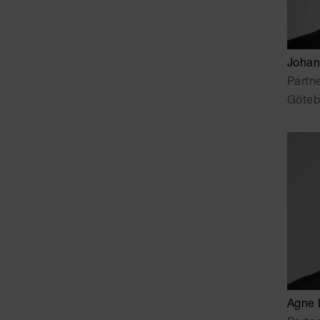
Johan
Partn
Göteb
Agne 