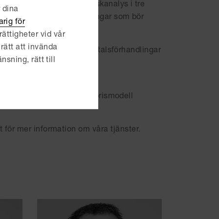
 bedömer det utifrån en riskanalys i tre
r dina
mmendationer om vilka ändringar som bör
rig för
ättigheter vid vår
rätt att invända
annat genom att medverka i avtalsförhandlingar
nsning, rätt till
örs en bedömning av lämplig prismodell
för mer information om våra tjänster.