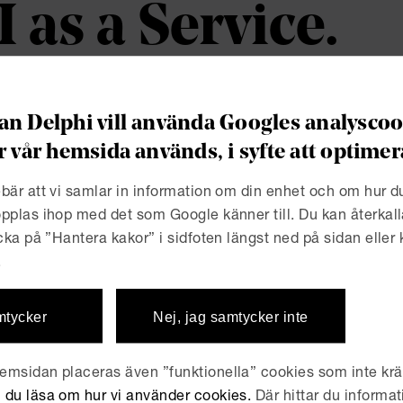
I as a Service.
a företag har behov av att utveckla AI-tjä
n Delphi vill använda Googles analyscook
reutveckla sin verksamhet och få en konk
r vår hemsida används, i syfte att optim
schkollegor. Men alla har inte möjlighet att 
gen hand då det kräver tid, tekniska resurse
bär att vi samlar in information om din enhet och om hur 
pplas ihop med det som Google känner till. Du kan återkall
gder data.
icka på ”Hantera kakor” i sidfoten längst ned på sidan eller
.
änster som bygger på tillhandahållande av AI-teknik på dista
are. AIaaS-tjänster kan bli mycket lyckade om de används på
och att vara medveten om de risker och fallgropar som finn
mtycker
Nej, jag samtycker inte
i erbjuder följande tjänst:
msidan placeras även ”funktionella” cookies som inte kräv
 check
 du läsa om hur vi använder cookies.
Där hittar du informat