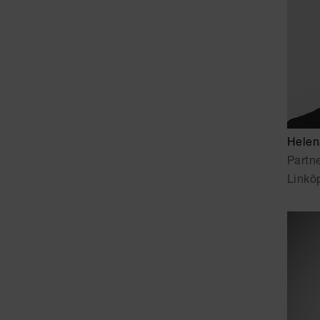
Helen
Partn
Linkö